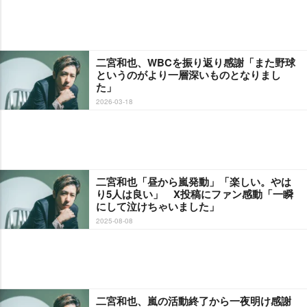
二宮和也、WBCを振り返り感謝「また野球
というのがより一層深いものとなりまし
た」
2026-03-18
二宮和也「昼から嵐発動」「楽しい。やは
り5人は良い」 X投稿にファン感動「一瞬
にして泣けちゃいました」
2025-08-08
二宮和也、嵐の活動終了から一夜明け感謝