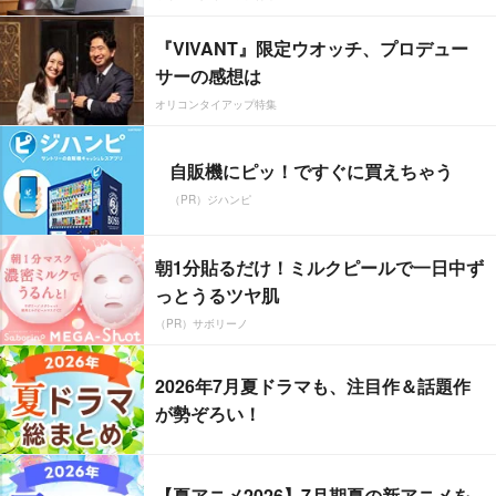
『VIVANT』限定ウオッチ、プロデュー
サーの感想は
オリコンタイアップ特集
自販機にピッ！ですぐに買えちゃう
（PR）ジハンピ
朝1分貼るだけ！ミルクピールで一日中ず
っとうるツヤ肌
（PR）サボリーノ
2026年7月夏ドラマも、注目作＆話題作
が勢ぞろい！
【夏アニメ2026】7月期夏の新アニメを