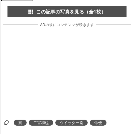
この記事の写真を見る（全1枚）
ADの後にコンテンツが続きます
嵐
二宮和也
ツイッター発
俳優