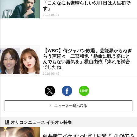
「こんなにも素晴らしい6月1日は人生初で
す」
2026-06-01
【WBC】侍ジャパン敗退、芸能界からねぎ
らう声続々 二宮和也「懸命に戦う姿にと
んでもない勇気を」横山由依「痺れる試合
でしたね」
2026-03-15
ニュース一覧へ戻る
オリコンニュース イチオシ特集
向井康二イケメンすぎ！純愛『（LOVE S