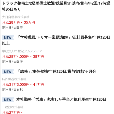
トラック整備士/2級整備士歓迎/残業月5h以内/賞与年2回/17時退
社の日あり
大日自動車株式会社
月給28万円～35万円
正社員 / 大阪府
「学校職員/トリマー常勤講師/」/正社員募集/年休120日
NEW
以上
学校法人21世紀アカデメイア
月給28万4,000円～38万円
正社員 / 大阪府
「総務」/主任候補/年休125日/賞与実績7ヶ月分
NEW
特許機器株式会社
月給31万3,000円～41万円
正社員 / 東京都
本社勤務「労務」充実した手当と福利厚生年休120日
NEW
一建設株式会社
月給27万円～