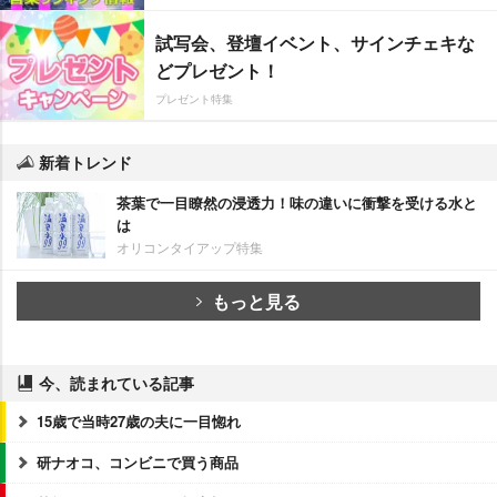
試写会、登壇イベント、サインチェキな
どプレゼント！
プレゼント特集
新着トレンド
茶葉で一目瞭然の浸透力！味の違いに衝撃を受ける水と
は
オリコンタイアップ特集
もっと見る
今、読まれている記事
15歳で当時27歳の夫に一目惚れ
研ナオコ、コンビニで買う商品