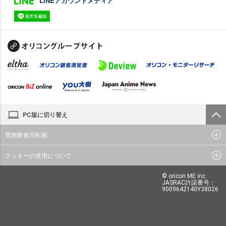
LINEアカウントメディア
PC版に切り替え
禁無断複写転載
クッキーの使用について
© oricon ME inc.
JASRAC許諾番号：
9009642140Y38026