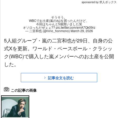
sponsored by 求人ボックス
そうそう。
WBCでお土産(嵐のね)を買ったんだけど、
今回はちゃんと5個買いました笑
オソロっちだぜぇぇ??
pic.twitter.com/emA7Qk09rz
— 二宮和也 (@nino_honmono)
March 29, 2026
5人組グループ・嵐の二宮和也が29日、自身の公
式Xを更新。ワールド・ベースボール・クラシッ
ク(WBC)で購入した嵐メンバーへのお土産を公開
した。
記事全文を読む
この記事の画像