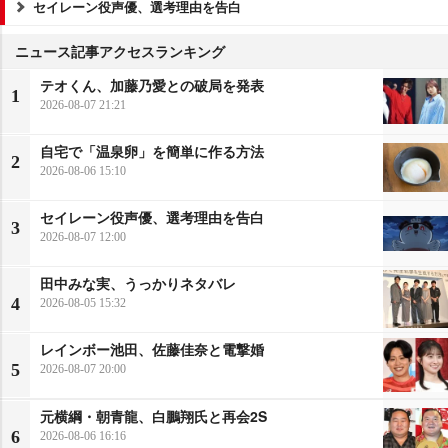
セイレーン役声優、選考理由を告白
ニュース記事アクセスランキング
テオくん、加藤乃愛との破局を発表
1
2026-08-07 21:21
自宅で「温泉卵」を簡単に作る方法
2
2026-08-06 15:10
セイレーン役声優、選考理由を告白
3
2026-08-07 12:00
田中みな実、うっかりネタバレ
4
2026-08-05 15:32
レインボー池田、佐藤佳奈と電撃婚
5
2026-08-07 20:00
元横綱・朝青龍、白鵬翔氏と再会2S
6
2026-08-06 16:16