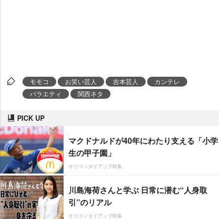
モモコ
お笑い芸人
吉本芸人
カンテレ
バラエティ
関西ネタ
PICK UP
マクドナルドが40年にわたり支える「小学
生の甲子園」
オリコンタイアップ特集
川島海荷さんと学ぶ 日常に潜む“人身取
引”のリアル
オリコンタイアップ特集