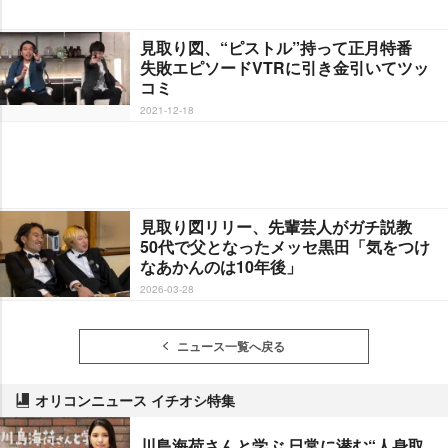
見取り図、“ピストル”持って正月特番
失敗エピソードVTRに引き金引いてツッ
コミ
2021-12-18
見取り図リリー、先輩芸人がガチ説教
50代で父となったメッセ黒田「気をつけ
なあかんのは10年後」
2026-03-28
ニュース一覧へ戻る
オリコンニュース イチオシ特集
川島海荷さんと学ぶ 日常に潜む“人身取