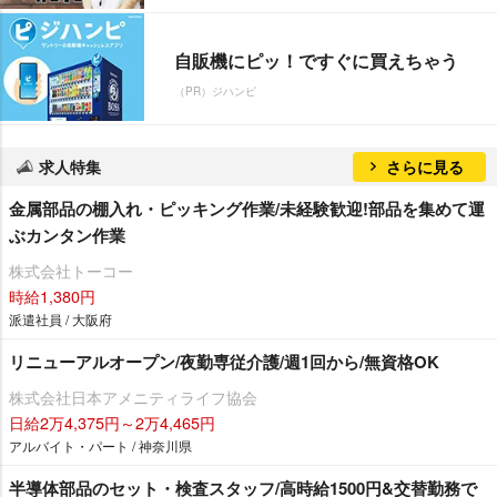
自販機にピッ！ですぐに買えちゃう
（PR）ジハンピ
求人特集
さらに見る
金属部品の棚入れ・ピッキング作業/未経験歓迎!部品を集めて運
ぶカンタン作業
株式会社トーコー
時給1,380円
派遣社員 / 大阪府
リニューアルオープン/夜勤専従介護/週1回から/無資格OK
株式会社日本アメニティライフ協会
日給2万4,375円～2万4,465円
アルバイト・パート / 神奈川県
半導体部品のセット・検査スタッフ/高時給1500円&交替勤務で