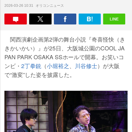
オリコンニュース
2026-03-26 10:31
関西演劇企画第2弾の舞台小説『奇喜怪快（き
きかいかい）』が25日、大阪城公園のCOOL JA
PAN PARK OSAKA SSホールで開幕。お笑いコ
ンビ・
2丁拳銃
（
小堀裕之
、
川谷修士
）が大阪
で“激変”した姿を披露した。