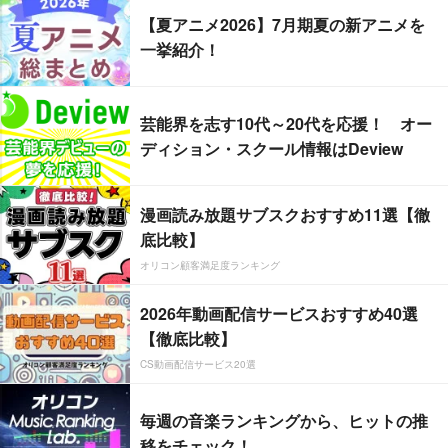
【夏アニメ2026】7月期夏の新アニメを
一挙紹介！
芸能界を志す10代～20代を応援！ オー
ディション・スクール情報はDeview
漫画読み放題サブスクおすすめ11選【徹
底比較】
オリコン顧客満足度ランキング
2026年動画配信サービスおすすめ40選
【徹底比較】
CS動画配信サービス20選
毎週の音楽ランキングから、ヒットの推
移をチェック！