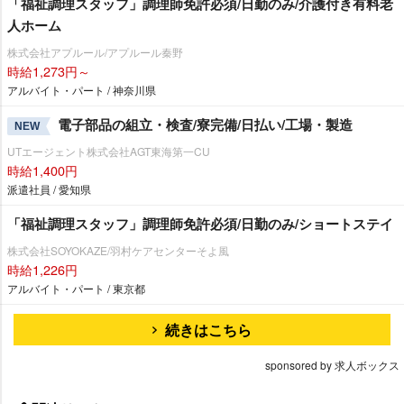
「福祉調理スタッフ」調理師免許必須/日勤のみ/介護付き有料老
人ホーム
株式会社アプルール/アプルール秦野
時給1,273円～
アルバイト・パート / 神奈川県
電子部品の組立・検査/寮完備/日払い/工場・製造
NEW
UTエージェント株式会社AGT東海第一CU
時給1,400円
派遣社員 / 愛知県
「福祉調理スタッフ」調理師免許必須/日勤のみ/ショートステイ
株式会社SOYOKAZE/羽村ケアセンターそよ風
時給1,226円
アルバイト・パート / 東京都
続きはこちら
sponsored by 求人ボックス