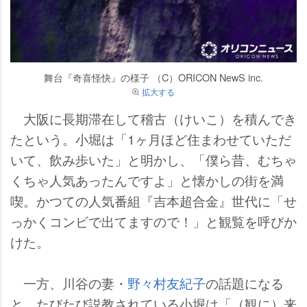
舞台『奇喜怪快』の様子 （C）ORICON NewS inc.
拡大する
大阪に長期滞在して稽古（けいこ）を積んでき
たという。小堀は「1ヶ月ほど住まわせていただ
いて、飲み歩いた」と明かし、「僕ら昔、むちゃ
くちゃ人気あったんですよ」と懐かしの街を満
喫。かつての人気番組『吉本超合金』世代に「せ
っかくコンビで出てますので！」と観覧を呼びか
けた。
一方、川谷の妻・
野々村友紀子
の話題になる
と、たびたび説教されている小堀は「（観に）来