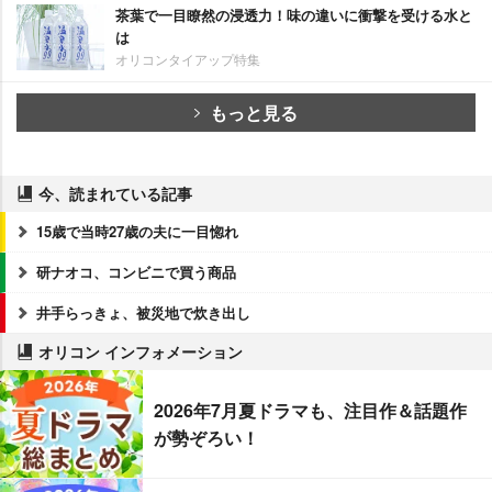
茶葉で一目瞭然の浸透力！味の違いに衝撃を受ける水と
は
オリコンタイアップ特集
もっと見る
今、読まれている記事
15歳で当時27歳の夫に一目惚れ
研ナオコ、コンビニで買う商品
井手らっきょ、被災地で炊き出し
オリコン インフォメーション
2026年7月夏ドラマも、注目作＆話題作
が勢ぞろい！