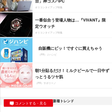
台」神コスパPC
オリコンタイアップ特集
一番似合う登場人物は…『VIVANT』限
定ウオッチ
オリコンタイアップ特集
自販機にピッ！ですぐに買えちゃう
（PR）ジハンピ
朝1分貼るだけ！ミルクピールで一日中ず
っとうるツヤ肌
（PR）サボリーノ
新着トレンド
コメントする・見る