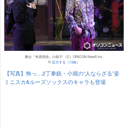
舞台『奇喜怪快』の様子 （C）ORICON NewS inc.
拡大する（13枚）
【写真】怖っ…2丁拳銃・小堀の“人ならざる”姿
ミニスカ&ルーズソックスのキャラも登場