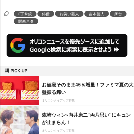
2丁拳銃
俳優
お笑い芸人
吉本芸人
舞台
関西ネタ
PICK UP
お値段そのまま45％増量！ファミマ夏の大
盤振る舞い
オリコンタイアップ特集
森崎ウィン×向井康二“両片思い”にキュン
が止まらん！
オリコンタイアップ特集