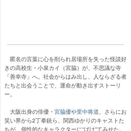
匿名の言葉に心を削られ居場所を失った怪談好
きの高校生・小泉カイ（宮脇）が、不思議な寺
「善幸寺」へ。社会からはみ出し、人ならざる者
たちと出会うことで、運命が動き出すストーリ
ー。
大阪出身の俳優・
宮脇優
里中将道
、さらにお
笑い界から2丁拳銃ら、関西ゆかりのキャストた
ちが、個性的なキャラクターに“ばけ”てみせた。