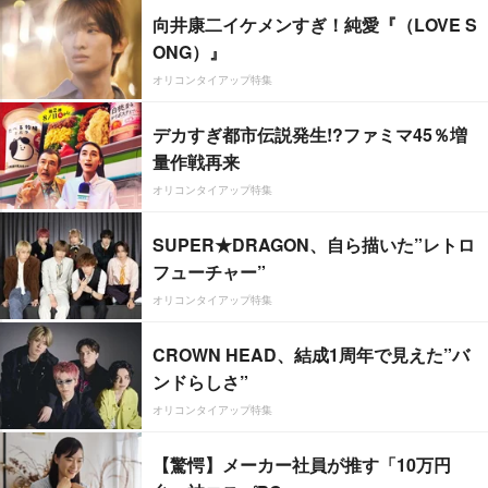
向井康二イケメンすぎ！純愛『（LOVE S
ONG）』
オリコンタイアップ特集
デカすぎ都市伝説発生!?ファミマ45％増
量作戦再来
オリコンタイアップ特集
SUPER★DRAGON、自ら描いた”レトロ
フューチャー”
オリコンタイアップ特集
CROWN HEAD、結成1周年で見えた”バ
ンドらしさ”
オリコンタイアップ特集
【驚愕】メーカー社員が推す「10万円