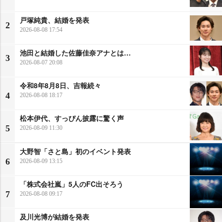
戸塚純貴、結婚を発表
2
2026-08-08 17:54
池田と結婚した佐藤佳奈アナとは…
3
2026-08-07 20:08
令和8年8月8日、吉報続々
4
2026-08-08 18:17
松本伊代、すっぴん披露に驚く声
5
2026-08-09 11:30
大野智「さと島」初のイベント発表
6
2026-08-09 13:15
「株式会社嵐」5人のFC出そろう
7
2026-08-08 09:17
及川光博が結婚を発表