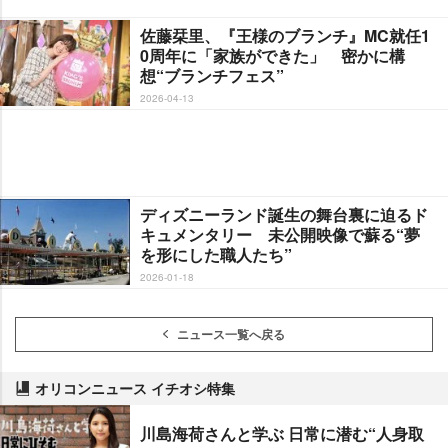
佐藤栞里、『王様のブランチ』MC就任1
0周年に「家族ができた」 密かに構
想“ブランチフェス”
2026-04-13
ディズニーランド誕生の舞台裏に迫るド
キュメンタリー 未公開映像で蘇る“夢
を形にした職人たち”
2026-01-18
ニュース一覧へ戻る
オリコンニュース イチオシ特集
川島海荷さんと学ぶ 日常に潜む“人身取