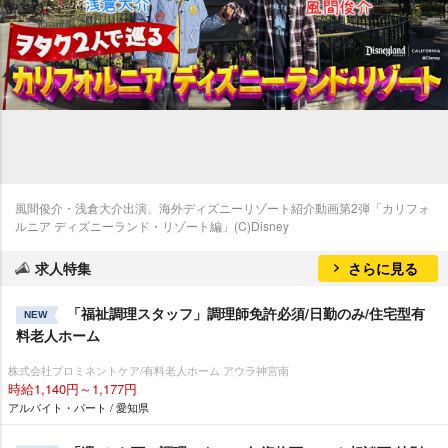
風間俊介・浅倉大介出演、海外ディズニーリゾート紹介動画第2弾「カリフォ
ルニア ディズニーランド・リゾート編」(C)Disney
求人特集
さらに見る
「福祉調理スタッフ」調理師免許必須/日勤のみ/住宅型有
NEW
料老人ホーム
株式会社プロミネントケア/有料老人ホーム アウラ神宮南
時給1,140円～1,177円
アルバイト・パート / 愛知県