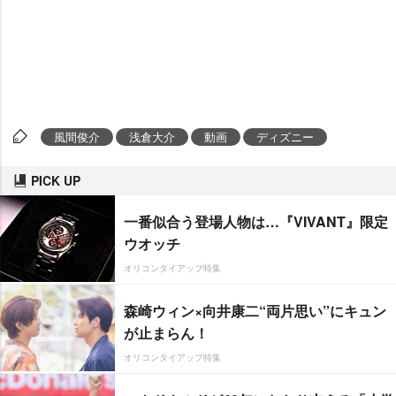
風間俊介
浅倉大介
動画
ディズニー
PICK UP
一番似合う登場人物は…『VIVANT』限定
ウオッチ
オリコンタイアップ特集
森崎ウィン×向井康二“両片思い”にキュン
が止まらん！
オリコンタイアップ特集