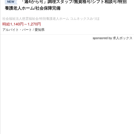
「週4から可」調理スタッフ/無資格可/シフト相談可/特別
NEW
養護老人ホーム/社会保障完備
社会福祉法人慈雲福祉会/特別養護老人ホーム コムネックスみづほ
時給1,140円～1,270円
アルバイト・パート / 愛知県
sponsored by 求人ボックス