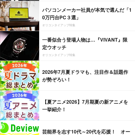
パソコンメーカー社員が本気で選んだ「1
0万円台PC３選」
オリコンタイアップ特集
一番似合う登場人物は…『VIVANT』限
定ウオッチ
オリコンタイアップ特集
2026年7月夏ドラマも、注目作＆話題作
が勢ぞろい！
【夏アニメ2026】7月期夏の新アニメを
一挙紹介！
芸能界を志す10代～20代を応援！ オー