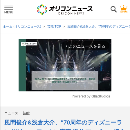
ホーム (オリコンニュース)
芸能 TOP
風間俊介&浅倉大介、“70周年のディズニー
このニュースを見る
arrow_forward_ios
Powered by 
GliaStudios
M
ニュース
芸能
u
t
風間俊介&浅倉大介、“70周年のディズニーラ
e