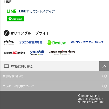
LINE
LINEアカウントメディア
PC版に切り替え
禁無断複写転載
クッキーの使用について
© oricon ME inc.
JASRAC許諾番号：
9009642140Y38026