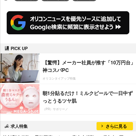
PICK UP
【驚愕】メーカー社員が推す「10万円台」
神コスパPC
オリコンタイアップ特集
朝1分貼るだけ！ミルクピールで一日中ず
っとうるツヤ肌
（PR）サボリーノ
求人特集
さらに見る