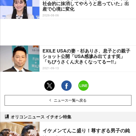
社会的に抹消してやろうと思っていた」出
産で心境に変化
2026-08-06
EXILE USAの妻・杉ありさ、息子との親子
ショット公開「USA感滲み出てます笑」
「ちびうさくん大きくなってるー!!」
2021-09-13
ニュース一覧へ戻る
オリコンニュース イチオシ特集
イケメンてんこ盛り！尊すぎる男子の純