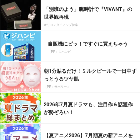
「別班のよう」腕時計で『VIVANT』の
世界観再現
オリコンタイアップ特集
自販機にピッ！ですぐに買えちゃう
（PR）ジハンピ
朝1分貼るだけ！ミルクピールで一日中ず
っとうるツヤ肌
（PR）サボリーノ
2026年7月夏ドラマも、注目作＆話題作
が勢ぞろい！
【夏アニメ2026】7月期夏の新アニメを