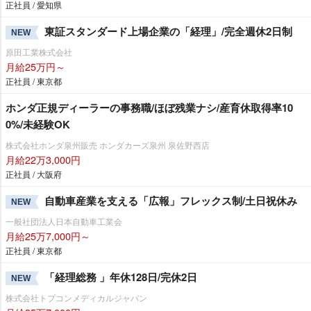
正社員 / 愛知県
東証スタンダード上場企業の「経理」/完全週休2日制
NEW
原田工業株式会社
月給25万円～
正社員 / 東京都
ホンダ正規ディーラーの事務職/ほぼ残業ナシ/産育休取得率10
0%/未経験OK
株式会社ホンダ泉州販売 ホンダカーズ泉州 泉佐野西店
月給22万3,000円
正社員 / 大阪府
自動車産業を支える「広報」フレックス制/土日祝休み
NEW
一般社団法人日本自動車工業会
月給25万7,000円～
正社員 / 東京都
「経理総務 」年休128日/完休2日
NEW
株式会社トプコンメディカルジャパン