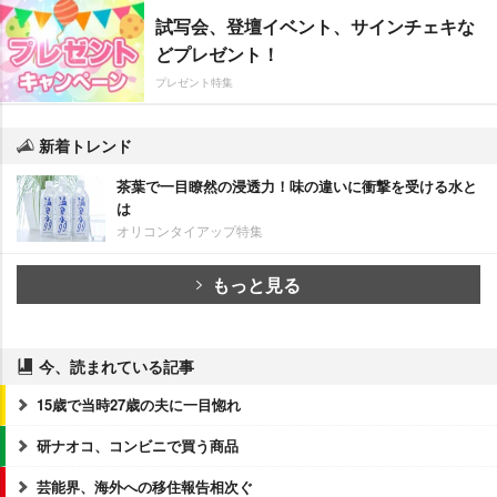
試写会、登壇イベント、サインチェキな
どプレゼント！
プレゼント特集
新着トレンド
茶葉で一目瞭然の浸透力！味の違いに衝撃を受ける水と
は
オリコンタイアップ特集
もっと見る
今、読まれている記事
15歳で当時27歳の夫に一目惚れ
研ナオコ、コンビニで買う商品
芸能界、海外への移住報告相次ぐ