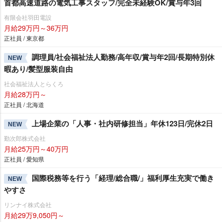
首都高速道路の電気工事スタッフ/完全未経験OK/賞与年3回
有限会社羽田電設
月給29万円～36万円
正社員 / 東京都
調理員/社会福祉法人勤務/高年収/賞与年2回/長期特別休
NEW
暇あり/髪型服装自由
社会福祉法人とらくろ
月給28万円～
正社員 / 北海道
上場企業の「人事・社内研修担当」年休123日/完休2日
NEW
勤次郎株式会社
月給25万円～40万円
正社員 / 愛知県
国際税務等を行う「経理/総合職/」福利厚生充実で働き
NEW
すさ
リンナイ株式会社
月給29万9,050円～