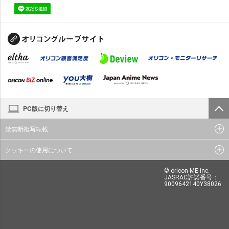
PC版に切り替え
禁無断複写転載
クッキーの使用について
© oricon ME inc.
JASRAC許諾番号：
9009642140Y38026