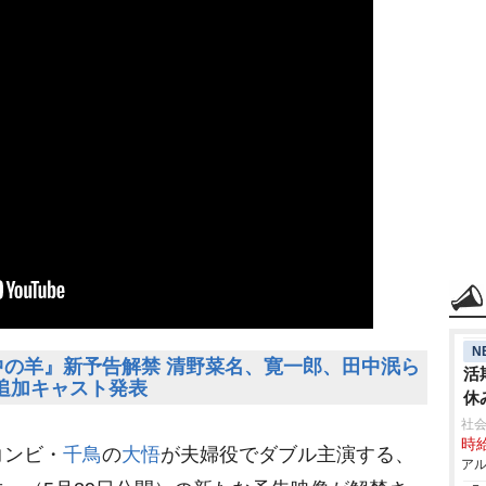
N
中の羊』新予告解禁 清野菜名、寛一郎、田中泯ら
活
追加キャスト発表
休
社会
時給
コンビ・
千鳥
の
大悟
が夫婦役でダブル主演する、
アル