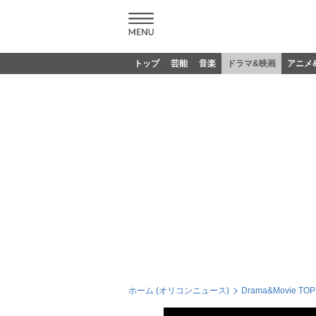
トップ
芸能
音楽
ドラマ&映画
アニメ
ホーム (オリコンニュース)
Drama&Movie TOP