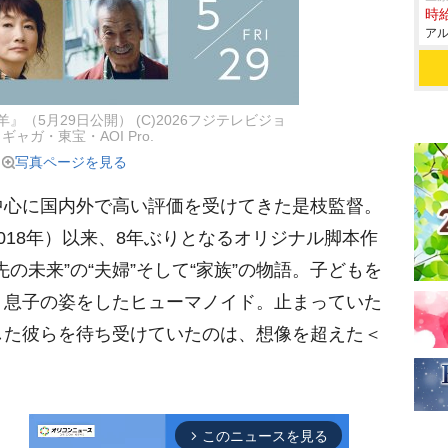
時給
アル
（5月29日公開） (C)2026フジテレビジョ
ギャガ・東宝・AOI Pro.
写真ページを見る
心に国内外で高い評価を受けてきた是枝監督。
018年）以来、8年ぶりとなるオリジナル脚本作
の未来”の“夫婦”そして“家族”の物語。子どもを
、息子の姿をしたヒューマノイド。止まっていた
した彼らを待ち受けていたのは、想像を超えた＜
このニュースを見る
arrow_forward_ios