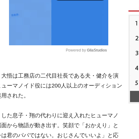
1
2
Powered by 
GliaStudios
3
4
M
大悟は工務店の二代目社長である夫・健介を演
u
5
t
ューマノイド役には200人以上のオーディション
e
起用された。
した息子・翔の代わりに迎え入れたヒューマノ
場面から物語が動き出す。笑顔で「おかえり」と
シは君のパパではない。おじさんでいいよ」と応