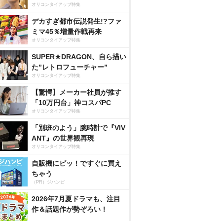
オリコンタイアップ特集
デカすぎ都市伝説発生!?ファ
ミマ45％増量作戦再来
オリコンタイアップ特集
SUPER★DRAGON、自ら描い
た”レトロフューチャー”
オリコンタイアップ特集
【驚愕】メーカー社員が推す
「10万円台」神コスパPC
オリコンタイアップ特集
「別班のよう」腕時計で『VIV
ANT』の世界観再現
オリコンタイアップ特集
自販機にピッ！ですぐに買え
ちゃう
（PR）ジハンピ
2026年7月夏ドラマも、注目
作＆話題作が勢ぞろい！