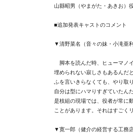
山縣昭男（やまがた・あきお）
■追加発表キャストのコメント
▼清野菜名（音々の妹・小滝亜
脚本を読んだ時、ヒューマノイ
埋められない寂しさもあるんだ
ふを言いきらなくても、やり取
自分は型にハマりすぎていたん
是枝組の現場では、役者が常に
ことがあります。それはすごく
▼寛一郎（健介の経営する工務