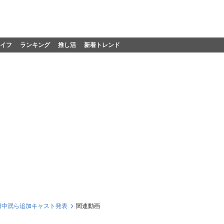
イフ
ランキング
推し活
新着トレンド
田中泯ら追加キャスト発表
関連動画