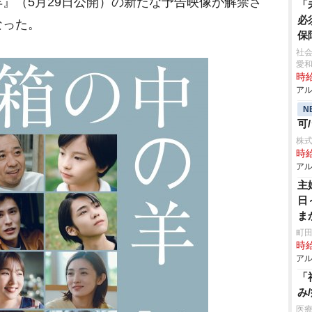
』（5月29日公開）の新たな予告映像が解禁さ
「
必
なった。
保
社会
愛
時給
アル
N
可
株式
時給
アル
主
日
ま
深
町田
時給
アル
「
み
医療