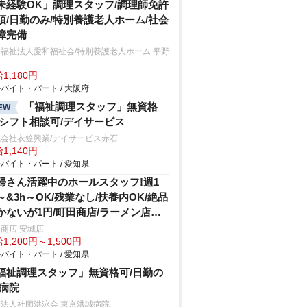
未経験OK」調理スタッフ/調理師免許
須/日勤のみ/特別養護老人ホーム/社会
障完備
福祉法人愛和福祉会/特別養護老人ホーム 平野
和
1,180円
バイト・パート / 大阪府
「福祉調理スタッフ」無資格
EW
/シフト相談可/デイサービス
会社衣笠興業/デイサービス赤石
1,140円
バイト・パート / 愛知県
婦さん活躍中のホールスタッフ!週1
～&3h～OK/残業なし/扶養内OK/絶品
かないが1円/町田商店/ラーメン店の
夜帯ホール
商店 安城店
1,200円～1,500円
バイト・パート / 愛知県
福祉調理スタッフ」無資格可/日勤の
/病院
法人社団洪泳会 東京洪誠病院