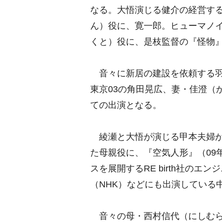
なる。大悟演じる健介の経営す
ん）役に、寛一郎。ヒューマノ
くと）役に、是枝監督の『怪物』
音々に新居の建設を依頼する羽
東京03の角田晃広、妻・佳澄（
ての出演となる。
綾瀬と大悟が演じる甲本夫婦がRE
た母親役に、『空気人形』（09
スを展開するRE birth社の
（NHK）などにも出演している
音々の母・西村信代（にしむら