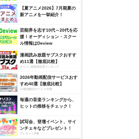
【夏アニメ2026】7月期夏の
新アニメを一挙紹介！
芸能界を志す10代～20代を応
援！オーディション・スクー
ル情報はDeview
漫画読み放題サブスクおすす
め11選【徹底比較】
オリコン顧客満足度ランキング
2026年動画配信サービスおす
すめ40選【徹底比較】
CS動画配信サービス20選
毎週の音楽ランキングから、
ヒットの推移をチェック！
試写会、登壇イベント、サイ
ンチェキなどプレゼント！
プレゼント特集