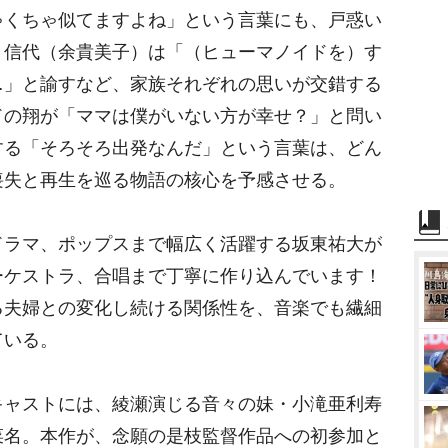
ゃくちゃ似てますよね」という言葉にも、戸惑い
・信代（余貴美子）は「（ヒューマノイドを）す
…」と諭すなど、家族それぞれの思いが交錯する
ドの翔が「ママは僕がいない方が幸せ？」と問い
する「そろそろ出発なんだ」という言葉は、どん
喪失と再生を巡る物語の核心を予感させる。
ラマ、ポップスまで幅広く活躍する坂東祐大が
ーケストラ、合唱まで丁寧に作り込んでいます！
る夫婦との変化し続ける関係性を、音楽でも繊細
ている。
ャストには、綾瀬演じる音々の妹・小滝亜利寿
菜名。本作が、念願の是枝監督作品への初参加と