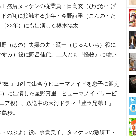
る工務店タマケンの従業員・日高玄（ひだか・げ
イドの翔に接触する少年・今野詩季（こんの・た
（23年）にも出演した柊木陽太。
野（はの）夫婦の夫・潤一（じゅんいち）役に
かすみ）役に野呂佳代。二人とも『怪物』に続い
 birth社で出会うヒューマノイドを息子に迎え
年）に出演した星野真里。ヒューマノイドサービ
エンジニア役に、放送中の大河ドラマ『豊臣兄弟！』
中島歩。
・のぶよ）役に余貴美子。タマケンの熟練工・