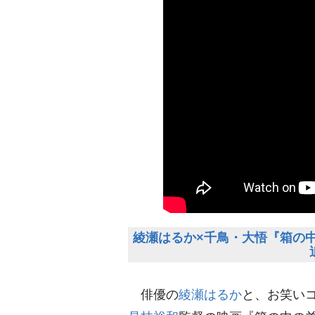
綾瀬はるか×千鳥・大悟『箱の
俳優の
綾瀬はるか
と、お笑い