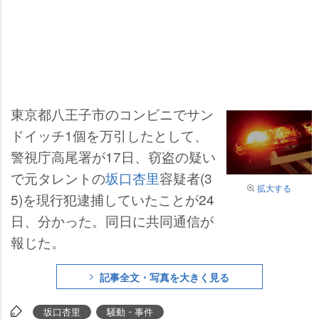
東京都八王子市のコンビニでサン
ドイッチ1個を万引したとして、
警視庁高尾署が17日、窃盗の疑い
で元タレントの
坂口杏里
容疑者(3
拡大する
5)を現行犯逮捕していたことが24
日、分かった。同日に共同通信が
報じた。
記事全文・写真を大きく見る
坂口杏里
騒動・事件