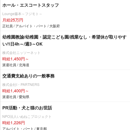
ホール・エスコートスタッフ
Lounge藤本～フジモト～
月給25万円
正社員 / アルバイト・パート / 大阪府
幼稚園教諭/幼稚園・認定こども園/残業なし・希望休が取りやす
い/1日4h～/週3～OK
株式会社ニッソーネット
時給1,450円～
派遣社員 / 北海道
交通費支給ありの一般事務
株式会社I・PARTNERS
時給1,400円～
派遣社員 / 愛知県
PR活動・犬と猫のお世話
NPO法人いぬねこプロジェクト
時給1,226円
アルバイト・パート / 東京都