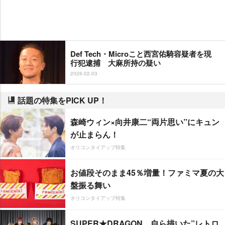
Def Tech・Microこと西宮佑騎容疑者を現
行犯逮捕 大麻所持の疑い
2026-02-03
話題の特集をPICK UP！
森崎ウィン×向井康二“両片思い”にキュン
が止まらん！
オリコンタイアップ特集
お値段そのまま45％増量！ファミマ夏の大
盤振る舞い
オリコンタイアップ特集
SUPER★DRAGON、自ら描いた”レトロ