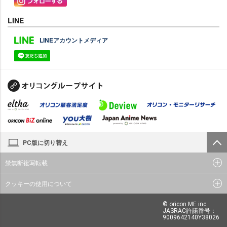
LINE
LINEアカウントメディア
PC版に切り替え
禁無断複写転載
クッキーの使用について
© oricon ME inc.
JASRAC許諾番号：
9009642140Y38026