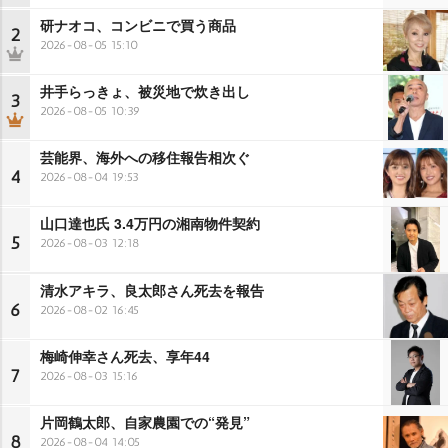
研ナオコ、コンビニで買う商品
2
2026-08-05 15:10
井手らっきょ、被災地で炊き出し
3
2026-08-05 10:39
芸能界、海外への移住報告相次ぐ
4
2026-08-04 19:53
山口達也氏 3.4万円の湘南物件契約
5
2026-08-03 12:18
清水アキラ、良太郎さん死去を報告
6
2026-08-02 16:45
梅崎伸幸さん死去、享年44
7
2026-08-03 15:16
片岡鶴太郎、自家農園での“発見”
8
2026-08-04 14:05