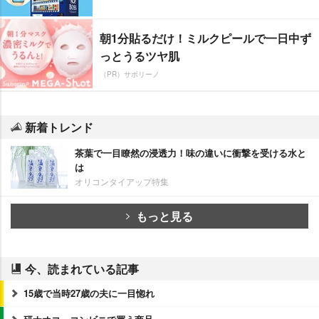
朝1分貼るだけ！ミルクピールで一日中ず
っとうるツヤ肌
（PR）サボリーノ
新着トレンド
茶葉で一目瞭然の浸透力！味の違いに衝撃を受ける水と
は
オリコンタイアップ特集
もっと見る
今、読まれている記事
15歳で当時27歳の夫に一目惚れ