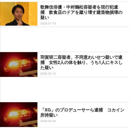
歌舞伎俳優・中村鶴松容疑者を現行犯逮
捕 飲食店のドアを蹴り壊す建造物損壊の
疑い
2026-01-19
羽賀研二容疑者、不同意わいせつ疑いで逮
捕 女性2人の体を触り、うち1人にキスし
た疑い
2026-02-10
「XG」のプロデューサーら逮捕 コカイン
所持疑い
2026-02-23