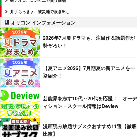
研ナオコ、コンビニで買う商品
井手らっきょ、被災地で炊き出し
オリコン インフォメーション
2026年7月夏ドラマも、注目作＆話題作が
勢ぞろい！
【夏アニメ2026】7月期夏の新アニメを一
挙紹介！
芸能界を志す10代～20代を応援！ オーデ
ィション・スクール情報はDeview
漫画読み放題サブスクおすすめ11選【徹底
比較】