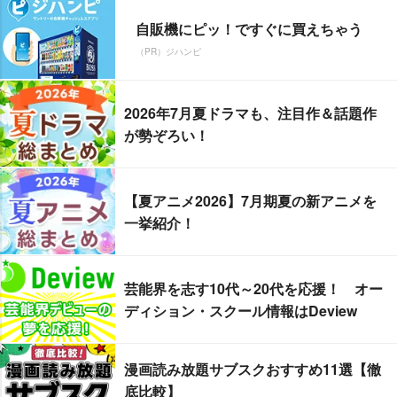
自販機にピッ！ですぐに買えちゃう
（PR）ジハンピ
2026年7月夏ドラマも、注目作＆話題作
が勢ぞろい！
【夏アニメ2026】7月期夏の新アニメを
一挙紹介！
芸能界を志す10代～20代を応援！ オー
ディション・スクール情報はDeview
漫画読み放題サブスクおすすめ11選【徹
底比較】