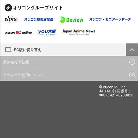
PC版に切り替え
禁無断複写転載
クッキーの使用について
© oricon ME inc.
JASRAC許諾番号：
9009642140Y38026