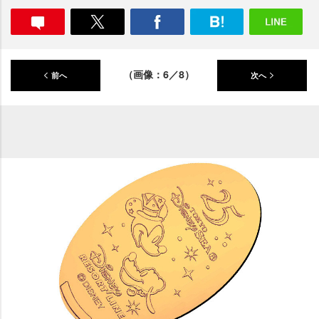
（画像：6／8）
前へ
次へ