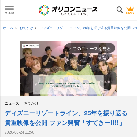
ホーム
おでかけ
ディズニーリゾートライン、25年を振り返る貴重映像を公開 ファン
このニュースを見る
arrow_forward_ios
ニュース
おでかけ
ディズニーリゾートライン、25年を振り返る
M
u
貴重映像を公開 ファン興奮「すてきー!!!!」
t
e
2026-03-24 11:56