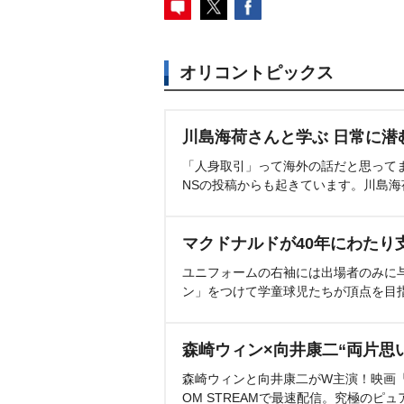
オリコントピックス
川島海荷さんと学ぶ 日常に潜
「人身取引」って海外の話だと思って
NSの投稿からも起きています。川島
マクドナルドが40年にわたり
ユニフォームの右袖には出場者のみに
ン」をつけて学童球児たちが頂点を目
森崎ウィン×向井康二“両片思
森崎ウィンと向井康二がW主演！映画『（L
OM STREAMで最速配信。究極のピュ