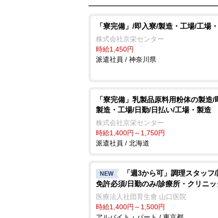
「寮完備」/即入寮/製造・工場/工場
株式会社京栄センター
時給1,450円
派遣社員 / 神奈川県
「寮完備」乳製品原料用粉体の製造/
製造・工場/日勤/日払い/工場・製造
株式会社京栄センター
時給1,400円～1,750円
派遣社員 / 北海道
「週3から可」調理スタッフ
NEW
免許必須/日勤のみ/診療所・クリニッ
医療法人社団育生會 山口医院
時給1,400円～1,500円
アルバイト・パート / 東京都