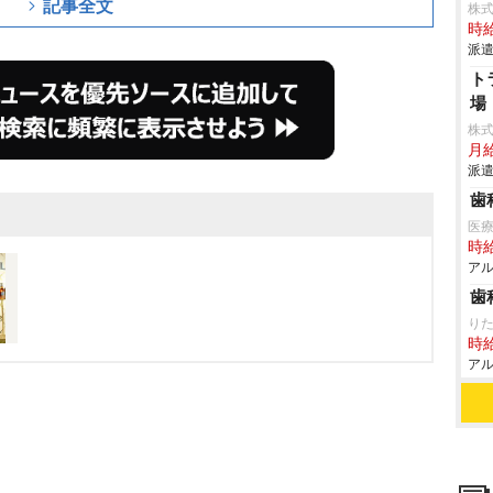
記事全文
株
時給
派遣
ト
場
株
月
派遣
歯
医
時給
アル
歯
り
時給
アル