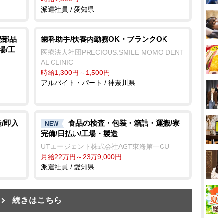
派遣社員 / 愛知県
続部品
歯科助手/扶養内勤務OK・ブランクOK
場/工
医療法人社団PRECIOUS.SMILE MOMO DENT
AL CLINIC
時給1,300円～1,500円
アルバイト・パート / 神奈川県
/即入
食品の検査・包装・箱詰・運搬/寮
NEW
完備/日払い/工場・製造
UTエージェント株式会社AGT東海第一CU
月給22万円～23万9,000円
派遣社員 / 愛知県
続きはこちら