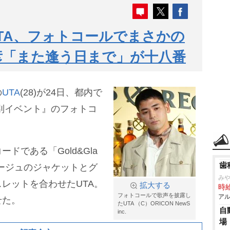
TA、フォトコールでまさかの
彦「また逢う日まで」が十八番
の
UTA
(28)が24日、都内で
別イベント』のフォトコ
ドである「Gold&Gla
歯
ベージュのジャケットとグ
み
レットを合わせたUTA。
拡大する
時給
フォトコールで歌声を披露し
アル
せた。
たUTA （C）ORICON NewS
自
inc.
場