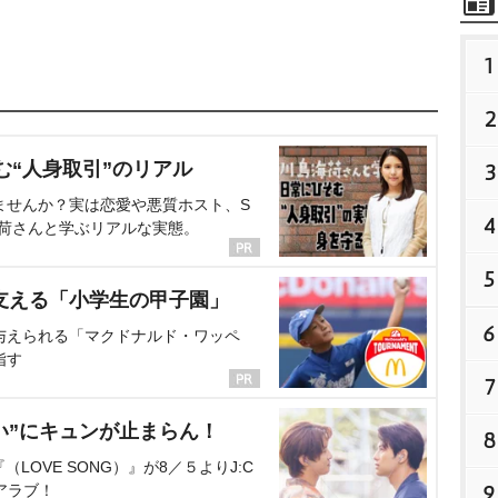
1
2
む“人身取引”のリアル
3
ませんか？実は恋愛や悪質ホスト、S
4
海荷さんと学ぶリアルな実態。
5
支える「小学生の甲子園」
6
与えられる「マクドナルド・ワッペ
指す
7
い”にキュンが止まらん！
8
OVE SONG）』が8／５よりJ:C
9
アラブ！