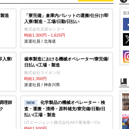
最
・製造
「寮完備」倉庫内パレットの運搬/仕分け/即
入寮/製造・工場/日勤/日払い
株式会社京栄センター
時給1,300円～1,625円
派遣社員 / 北海道
即入寮/
歯車製造における機械オペレーター/寮完備/
日払い/工場・製造
株式会社ライオン社
時給1,350円
派遣社員 / 神奈川県
/調理師
化学製品の機械オペレーター・検
NEW
ク
査・運搬・清掃・原料補充/寮完備/日勤/日
払い/工場・製造
UTエージェント株式会社AGT東海第一CU
時給1,500円