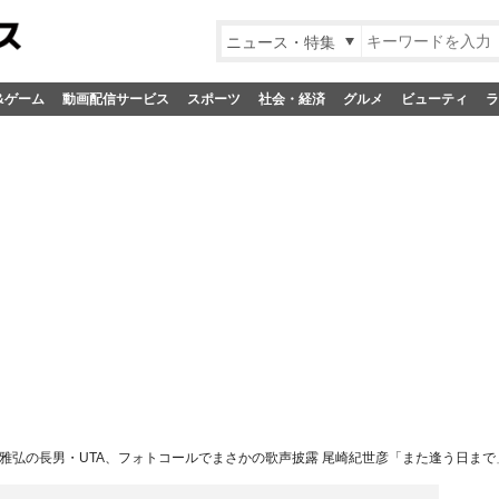
ニュース・特集
&ゲーム
動画配信サービス
スポーツ
社会・経済
グルメ
ビューティ
ラ
雅弘の長男・UTA、フォトコールでまさかの歌声披露 尾崎紀世彦「また逢う日まで