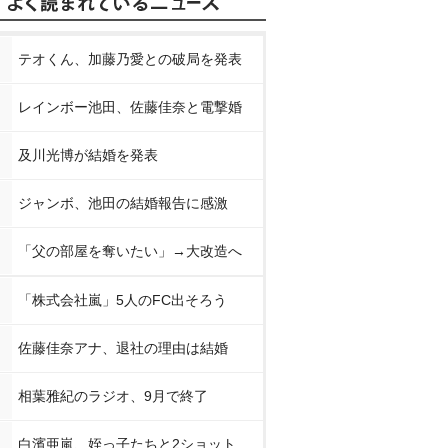
テオくん、加藤乃愛との破局を発表
レインボー池田、佐藤佳奈と電撃婚
及川光博が結婚を発表
ジャンボ、池田の結婚報告に感激
「父の部屋を奪いたい」→大改造へ
「株式会社嵐」5人のFC出そろう
佐藤佳奈アナ、退社の理由は結婚
相葉雅紀のラジオ、9月で終了
白濱亜嵐、姪っ子たちと2ショット