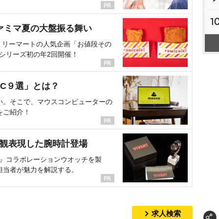
1
ァミマ夏の大盤振る舞い
ミリーマートの人気企画「お値段その
、シリーズ初の年2回開催！
C９選」とは？
い。そこで、マウスコンピューターの
をご紹介！
界観表現した腕時計登場
NT』コラボレーションウオッチを製
担当者が魅力を解説する。
求人検索