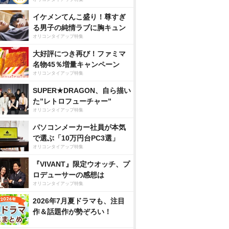
イケメンてんこ盛り！尊すぎ
る男子の純情ラブに胸キュン
オリコンタイアップ特集
大好評につき再び！ファミマ
名物45％増量キャンペーン
オリコンタイアップ特集
SUPER★DRAGON、自ら描い
た”レトロフューチャー”
オリコンタイアップ特集
パソコンメーカー社員が本気
で選ぶ「10万円台PC3選」
オリコンタイアップ特集
『VIVANT』限定ウオッチ、プ
ロデューサーの感想は
オリコンタイアップ特集
2026年7月夏ドラマも、注目
作＆話題作が勢ぞろい！