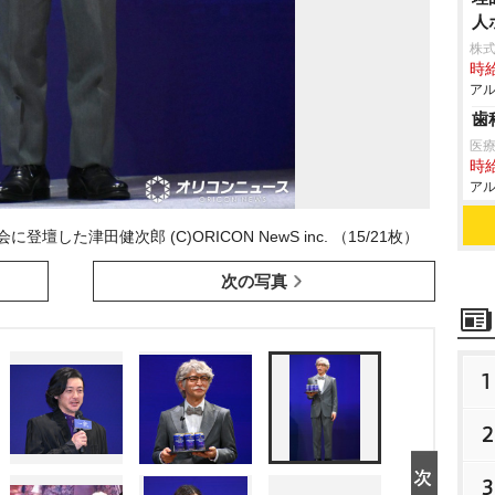
人
株
時給
アル
歯
医療
時給
アル
た津田健次郎 (C)ORICON NewS inc. （15/21枚）
次の写真
1
2
3