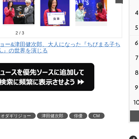
4
5
2 / 3
6
ジョー&津田健次郎、大人になった『ちびまる子ち
ん』の世界を演じる
7
8
9
1
オダギリジョー
津田健次郎
俳優
CM