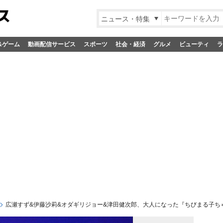
ニュース・特集
&ゲーム
動画配信サービス
スポーツ
社会・経済
グルメ
ビューティ
ラ
広瀬すず&伊藤沙莉&オダギリジョー&津田健次郎、大人になった『ちびまる子ち