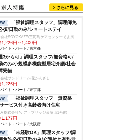
さらに見る
「福祉調理スタッフ」調理師免
EW
必須/日勤のみ/ショートステイ
会社SOYOKAZE/三河島ケアセンターそよ風
1,226円～1,400円
バイト・パート / 東京都
週3から可」調理スタッフ/無資格可/
勤のみ/小規模多機能型居宅介護/社会
障完備
会社サンドリーム/花かんざし
1,226円
バイト・パート / 東京都
「福祉調理スタッフ」無資格
EW
/サービス付き高齢者向け住宅
&A 株式会社/ケア・ブリッジ帝塚山1号館
1,177円
バイト・パート / 大阪府
「未経験OK」調理スタッフ/調
EW
師免許必須/日勤のみ/介護付き有料老