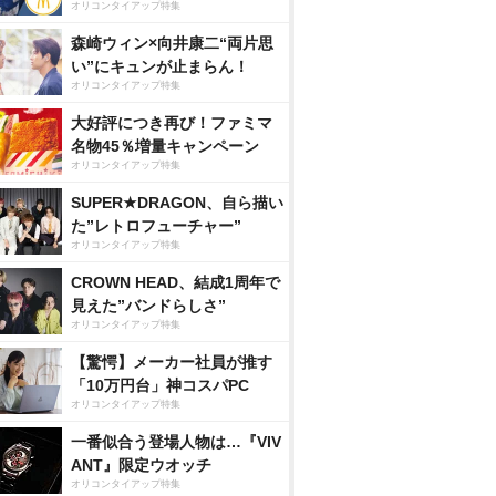
オリコンタイアップ特集
森崎ウィン×向井康二“両片思
い”にキュンが止まらん！
オリコンタイアップ特集
大好評につき再び！ファミマ
名物45％増量キャンペーン
オリコンタイアップ特集
SUPER★DRAGON、自ら描い
た”レトロフューチャー”
オリコンタイアップ特集
CROWN HEAD、結成1周年で
見えた”バンドらしさ”
オリコンタイアップ特集
【驚愕】メーカー社員が推す
「10万円台」神コスパPC
オリコンタイアップ特集
一番似合う登場人物は…『VIV
ANT』限定ウオッチ
オリコンタイアップ特集