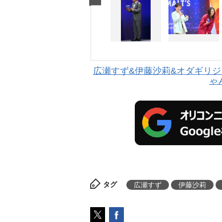
広瀬すず&伊藤沙莉&オダギリ
ゃ
タグ
広瀬すず
伊藤沙莉