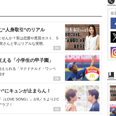
最
む“人身取引”のリアル
ませんか？実は恋愛や悪質ホスト、S
海荷さんと学ぶリアルな実態。
支える「小学生の甲子園」
与えられる「マクドナルド・ワッペ
指す
い”にキュンが止まらん！
OVE SONG）』が8／５よりJ:C
アラブ！