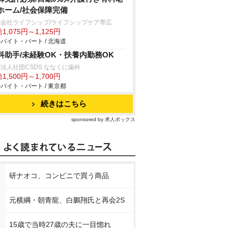
ホーム/社会保障完備
式会社ライフシップ/ライフシップケア帯広
1,075円～1,125円
バイト・パート / 北海道
科助手/未経験OK・扶養内勤務OK
法人社団CSDS ななくに歯科
1,500円～1,700円
バイト・パート / 東京都
続きはこちら
sponsored by 求人ボックス
研ナオコ、コンビニで買う商品
元横綱・朝青龍、白鵬翔氏と再会2S
15歳で当時27歳の夫に一目惚れ