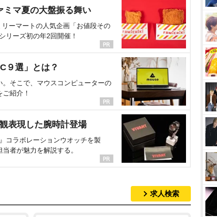
ァミマ夏の大盤振る舞い
ミリーマートの人気企画「お値段その
、シリーズ初の年2回開催！
C９選」とは？
い。そこで、マウスコンピューターの
をご紹介！
界観表現した腕時計登場
NT』コラボレーションウオッチを製
担当者が魅力を解説する。
求人検索