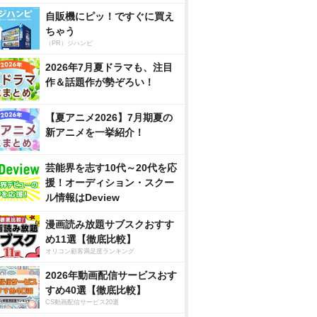
自販機にピッ！ですぐに買え
ちゃう
（PR）ジハンピ
2026年7月夏ドラマも、注目
作＆話題作が勢ぞろい！
【夏アニメ2026】7月期夏の
新アニメを一挙紹介！
芸能界を志す10代～20代を応
援！オーディション・スクー
ル情報はDeview
漫画読み放題サブスクおすす
め11選【徹底比較】
オリコン顧客満足度ランキング
2026年動画配信サービスおす
すめ40選【徹底比較】
CS動画配信サービス20選