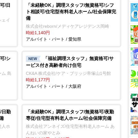
可/日
「未経験OK」調理スタッフ/無資格可/シフ
ト相談可/住宅型有料老人ホーム/社会保障完
備
シェイ
株式会社reborn/メディケアレジデンス岡崎
時給1,140円
アルバイト・パート / 愛知県
可/シ
「福祉調理スタッフ」無資格可/サ
NEW
ービス付き高齢者向け住宅
ム 島
CK&A 株式会社/ケア・ブリッジ帝塚山1号館
時給1,177円
アルバイト・パート / 大阪府
/日勤
「未経験OK」調理スタッフ/無資格可/夜勤
備
専従/住宅型有料老人ホーム/社会保障完備
老人ホ
株式会社アンネイズ/住宅型有料老人ホーム あ
んねいの家やとみ