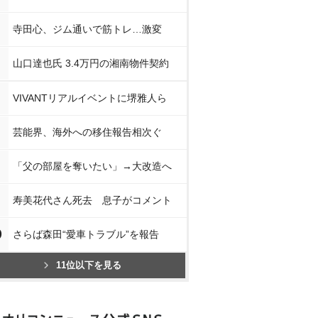
寺田心、ジム通いで筋トレ…激変
山口達也氏 3.4万円の湘南物件契約
VIVANTリアルイベントに堺雅人ら
芸能界、海外への移住報告相次ぐ
「父の部屋を奪いたい」→大改造へ
寿美花代さん死去 息子がコメント
0
さらば森田“愛車トラブル”を報告
11位以下を見る