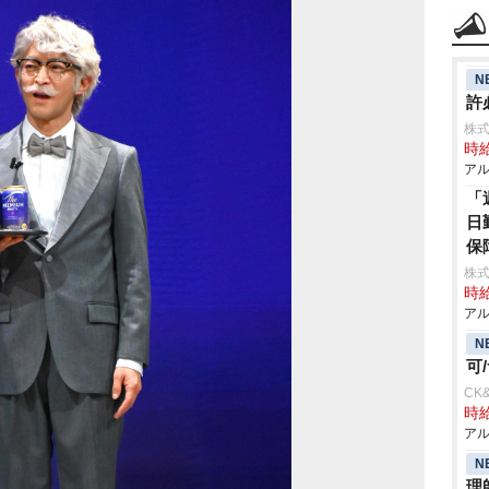
N
許
株式
時給
アル
「
日
保
株式
時給
アル
N
可
CK
時給
アル
N
理