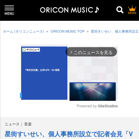
ホーム (オリコンニュース)
ORICON MUSIC TOP
星街すいせい、個人事務所設立で
このニュースを見る
arrow_forward_ios
Powered by 
GliaStudios
M
ニュース
音楽
u
t
星街すいせい、個人事務所設立で記者会見「V
e