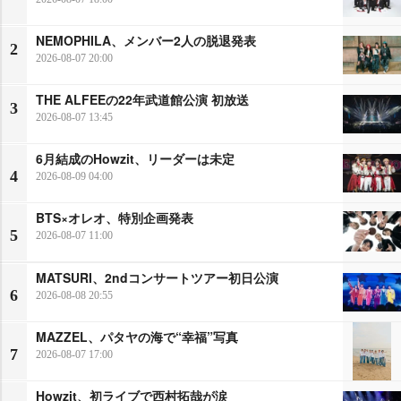
NEMOPHILA、メンバー2人の脱退発表
2
2026-08-07 20:00
THE ALFEEの22年武道館公演 初放送
3
2026-08-07 13:45
6月結成のHowzit、リーダーは未定
4
2026-08-09 04:00
BTS×オレオ、特別企画発表
5
2026-08-07 11:00
MATSURI、2ndコンサートツアー初日公演
6
2026-08-08 20:55
MAZZEL、パタヤの海で“幸福”写真
7
2026-08-07 17:00
Howzit、初ライブで西村拓哉が涙