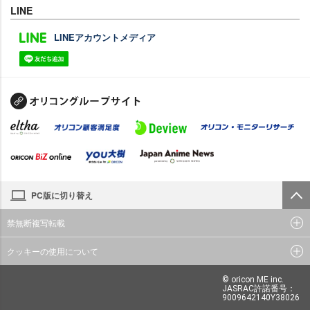
LINE
LINEアカウントメディア
PC版に切り替え
禁無断複写転載
クッキーの使用について
© oricon ME inc.
JASRAC許諾番号：
9009642140Y38026