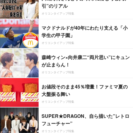
引”のリアル
オリコンタイアップ特集
マクドナルドが40年にわたり支える「小
学生の甲子園」
オリコンタイアップ特集
森崎ウィン×向井康二“両片思い”にキュン
が止まらん！
オリコンタイアップ特集
お値段そのまま45％増量！ファミマ夏の
大盤振る舞い
オリコンタイアップ特集
SUPER★DRAGON、自ら描いた”レトロ
フューチャー”
オリコンタイアップ特集