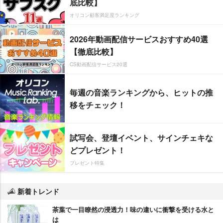
底比較】
オリコン顧客満足度ランキング
2026年動画配信サービスおすすめ40選
【徹底比較】
CS動画配信サービス20選
毎週の音楽ランキングから、ヒットの推
移をチェック！
試写会、登壇イベント、サインチェキな
どプレゼント！
プレゼント特集
新着トレンド
茶葉で一目瞭然の浸透力！味の違いに衝撃を受ける水と
は