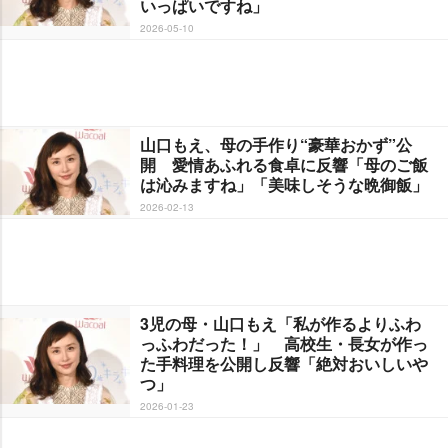
いっぱいですね」
2026-05-10
山口もえ、母の手作り“豪華おかず”公
開 愛情あふれる食卓に反響「母のご飯
は沁みますね」「美味しそうな晩御飯」
2026-02-13
3児の母・山口もえ「私が作るよりふわ
っふわだった！」 高校生・長女が作っ
た手料理を公開し反響「絶対おいしい
つ」
2026-01-23