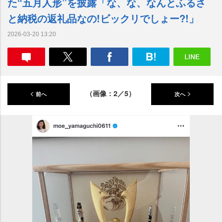
た“五月人形”を披露「な、な、なんとふるさ
と納税の返礼品なの!ビックリでしょー?!」
2026-03-20 13:20
（画像：2／5）
前へ
次へ