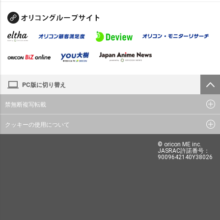
PC版に切り替え
禁無断複写転載
クッキーの使用について
© oricon ME inc.
JASRAC許諾番号：
9009642140Y38026