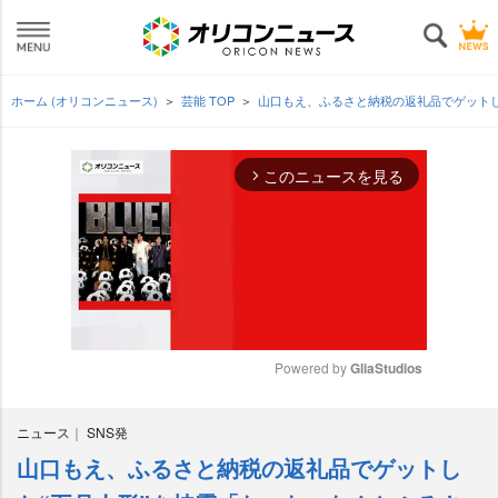
ホーム (オリコンニュース)
芸能 TOP
山口もえ、ふるさと納税の返礼品でゲットし
このニュースを見る
arrow_forward_ios
Powered by 
GliaStudios
M
ニュース
SNS発
u
t
山口もえ、ふるさと納税の返礼品でゲットし
e