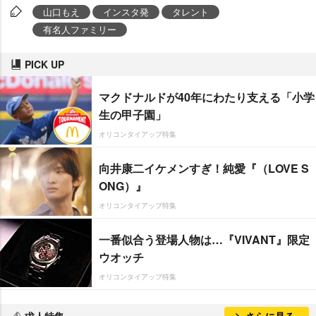
山口もえ
インスタ発
タレント
有名人ファミリー
PICK UP
マクドナルドが40年にわたり支える「小学
生の甲子園」
オリコンタイアップ特集
向井康二イケメンすぎ！純愛『（LOVE S
ONG）』
オリコンタイアップ特集
一番似合う登場人物は…『VIVANT』限定
ウオッチ
オリコンタイアップ特集
求人特集
さらに見る