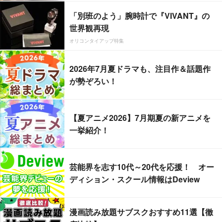
「別班のよう」腕時計で『VIVANT』の
世界観再現
オリコンタイアップ特集
2026年7月夏ドラマも、注目作＆話題作
が勢ぞろい！
【夏アニメ2026】7月期夏の新アニメを
一挙紹介！
芸能界を志す10代～20代を応援！ オー
ディション・スクール情報はDeview
漫画読み放題サブスクおすすめ11選【徹