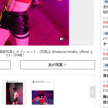
N
士
1
社会
月給
正社
N
ハ
キ
社会
とオフショット」(写真は @sakurai.hinako_official よ
月給
り) （2/4枚）
正社
次の写真
N
ー
発
社会
月給
正社
障
担