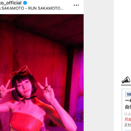
N
ー
自
年
社会
月給
正社