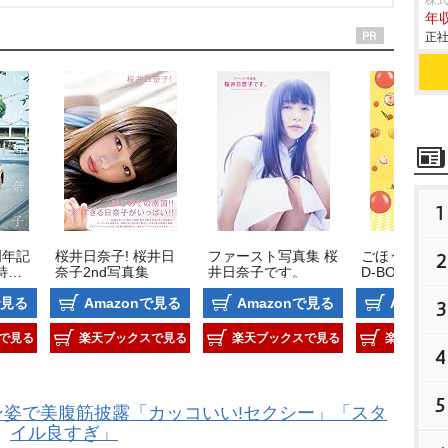
株
年収
正社
1
周年記
桜井日奈子! 桜井日
ファースト写真集 桜
ごほうびごはん
2
特装
奈子2nd写真集
井日奈子です。
D-BOX
で見る
Amazonで見る
Amazonで見る
Amazo
3
で見る
楽天ブックスで見る
楽天ブックスで見る
楽天ブック
4
5
ン姿で美腹筋披露「カッコいい!セクシー」「スタ
イル良すぎ」