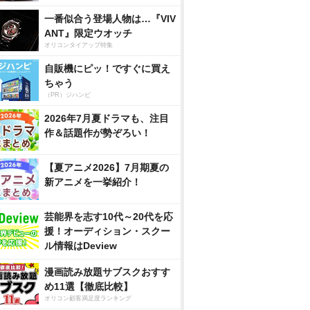
一番似合う登場人物は…『VIV
ANT』限定ウオッチ
オリコンタイアップ特集
自販機にピッ！ですぐに買え
ちゃう
（PR）ジハンピ
2026年7月夏ドラマも、注目
作＆話題作が勢ぞろい！
【夏アニメ2026】7月期夏の
新アニメを一挙紹介！
芸能界を志す10代～20代を応
援！オーディション・スクー
ル情報はDeview
漫画読み放題サブスクおすす
め11選【徹底比較】
オリコン顧客満足度ランキング