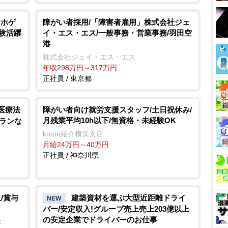
マホゲ
障がい者採用/「障害者雇用」株式会社ジェ
経験活躍
イ・エス・エス/一般事務・営業事務/羽田空
港
株式会社ジェイ・エス・エス
年収298万円～317万円
正社員 / 東京都
医療法
障がい者向け就労支援スタッフ/土日祝休み/
月残業平均10h以下/無資格・未経験OK
トランな
kotrio紹介横浜支店
月給24万円～40万円
正社員 / 神奈川県
/賞与
建築資材を運ぶ大型近距離ドライ
NEW
バー/安定収入!グループ売上売上203億以上
の安定企業でドライバーのお仕事
ス