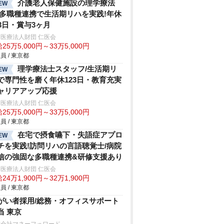
介護老人保健施設の理学療法
EW
/多職種連携で生活期リハを実践!年休
23日・賞与3ヶ月
医療法人財団 仁医会
25万5,000円～33万5,000円
員 / 東京都
理学療法士スタッフ/生活期リ
EW
で専門性を磨く年休123日・教育充実
ャリアアップ応援
医療法人財団 仁医会
25万5,000円～33万5,000円
員 / 東京都
在宅で摂食嚥下・失語症アプロ
EW
チを実践!訪問リハの言語聴覚士/病院
信の強固な多職種連携&研修支援あり
医療法人財団 仁医会
24万1,900円～32万1,900円
員 / 東京都
がい者採用/総務・オフィスサポート
当 東京