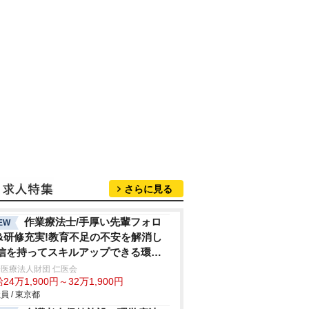
さらに見る
作業療法士/手厚い先輩フォロ
EW
&研修充実!教育不足の不安を解消し
信を持ってスキルアップできる環境
休120日超
医療法人財団 仁医会
24万1,900円～32万1,900円
員 / 東京都