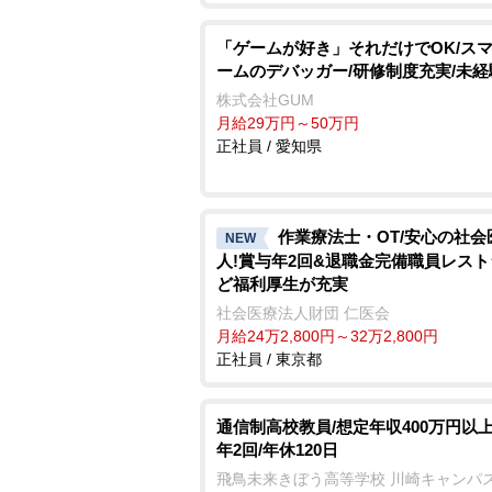
「ゲームが好き」それだけでOK/ス
ームのデバッガー/研修制度充実/未
株式会社GUM
月給29万円～50万円
正社員 / 愛知県
作業療法士・OT/安心の社会
NEW
人!賞与年2回&退職金完備職員レス
ど福利厚生が充実
社会医療法人財団 仁医会
月給24万2,800円～32万2,800円
正社員 / 東京都
通信制高校教員/想定年収400万円以上
年2回/年休120日
飛鳥未来きぼう高等学校 川崎キャンパ