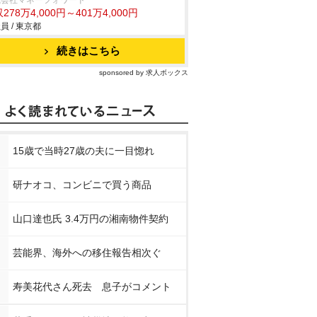
式会社マネーフォワード
278万4,000円～401万4,000円
員 / 東京都
続きはこちら
sponsored by 求人ボックス
15歳で当時27歳の夫に一目惚れ
 DV
研ナオコ、コンビニで買う商品
nで見る
山口達也氏 3.4万円の湘南物件契約
スで見る
芸能界、海外への移住報告相次ぐ
寿美花代さん死去 息子がコメント