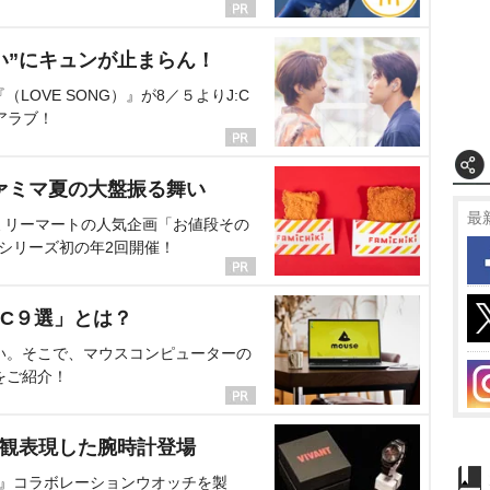
い”にキュンが止まらん！
OVE SONG）』が8／５よりJ:C
アラブ！
ァミマ夏の大盤振る舞い
最
ミリーマートの人気企画「お値段その
、シリーズ初の年2回開催！
C９選」とは？
い。そこで、マウスコンピューターの
をご紹介！
界観表現した腕時計登場
NT』コラボレーションウオッチを製