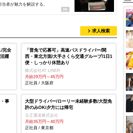
担当者が魅力を解説する。
求人検索
/完全
「普免で応募可」高速バスドライバー/関
年活躍
西・東北方面/大手さくら交通グループ/1日1
便・しっかり休憩あり
株式会社AT LINER
月給29万円～45万円
正社員 / 大阪府
力・事
大型ドライバー/ローリー未経験多数/大型免
許のみOK/夕方には帰宅
立正運送株式会社
月給35万円～40万円
正社員 / 東京都