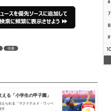
6
7
8
9
1
俳優
支える「小学生の甲子園」
与えられる「マクドナルド・ワッペ
指す