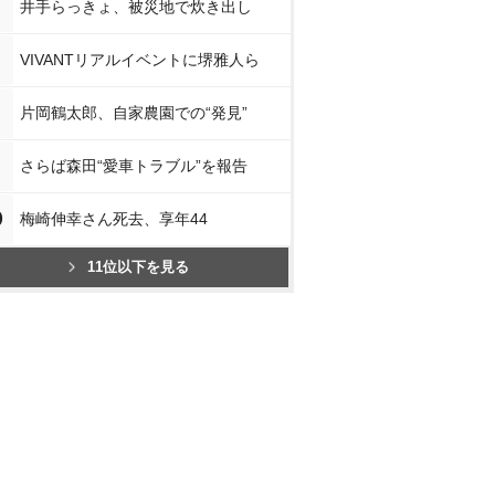
井手らっきょ、被災地で炊き出し
VIVANTリアルイベントに堺雅人ら
片岡鶴太郎、自家農園での“発見”
さらば森田“愛車トラブル”を報告
0
梅崎伸幸さん死去、享年44
11位以下を見る