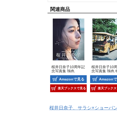
関連商品
桜井日奈子10周年記
桜井日奈子10
念写真集 鴇色
念写真集 鴇色 
版
Amazonで見る
Amazon
楽天ブックスで見る
楽天ブックス
桜井日奈子、サラシ×ショーパ