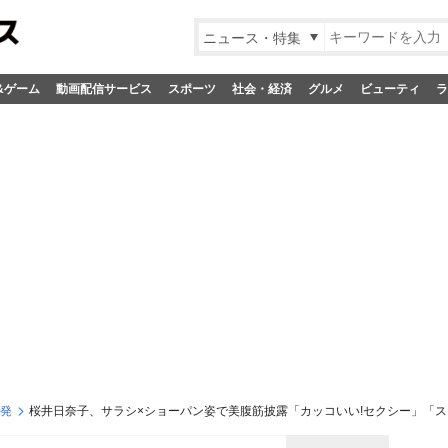
ニュース・特集
&ゲーム
動画配信サービス
スポーツ
社会・経済
グルメ
ビューティ
ラ
S発
桜井日奈子、サラシ×ショーパン姿で美腹筋披露「カッコいい!セクシー」「