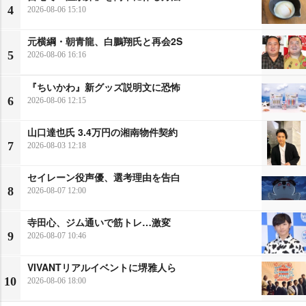
4
2026-08-06 15:10
元横綱・朝青龍、白鵬翔氏と再会2S
5
2026-08-06 16:16
『ちいかわ』新グッズ説明文に恐怖
6
2026-08-06 12:15
山口達也氏 3.4万円の湘南物件契約
7
2026-08-03 12:18
セイレーン役声優、選考理由を告白
8
2026-08-07 12:00
寺田心、ジム通いで筋トレ…激変
9
2026-08-07 10:46
VIVANTリアルイベントに堺雅人ら
10
2026-08-06 18:00