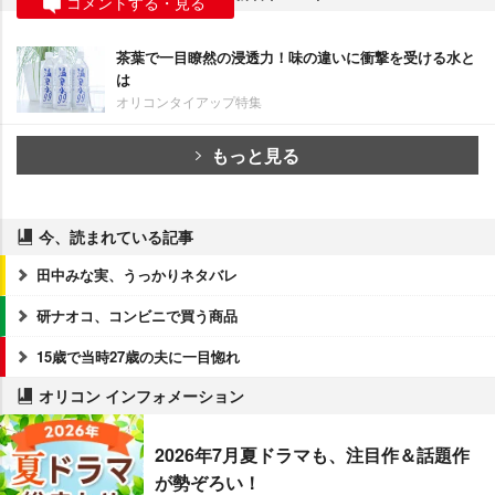
コメントする・見る
茶葉で一目瞭然の浸透力！味の違いに衝撃を受ける水と
は
オリコンタイアップ特集
もっと見る
今、読まれている記事
田中みな実、うっかりネタバレ
研ナオコ、コンビニで買う商品
15歳で当時27歳の夫に一目惚れ
オリコン インフォメーション
2026年7月夏ドラマも、注目作＆話題作
が勢ぞろい！