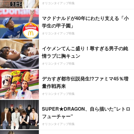
オリコンタイアップ特集
マクドナルドが40年にわたり支える「小
学生の甲子園」
オリコンタイアップ特集
イケメンてんこ盛り！尊すぎる男子の純
情ラブに胸キュン
オリコンタイアップ特集
デカすぎ都市伝説発生!?ファミマ45％増
量作戦再来
オリコンタイアップ特集
SUPER★DRAGON、自ら描いた”レトロ
フューチャー”
オリコンタイアップ特集