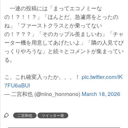
一連の投稿には「まってエコノミーな
の！？！！？」「ほんとだ、急遽席をとったの
ね」「ファーストクラスとか乗ってない
の！？？？」「そのカップル羨ましいわ」「チャ
ーター機を用意してあげたいよ」「隣の人見てび
っくりやろうな」と続々とコメントが集まってい
る。
こ、これ確変入ったか、、、！
pic.twitter.com/iK
7FU6aBUl
— 二宮和也 (@nino_honmono)
March 18, 2026
二宮和也
ツイッター発