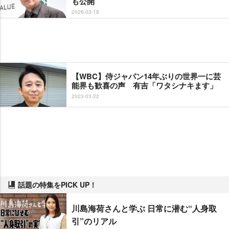
も公開
2026-03-18
【WBC】侍ジャパン14年ぶりの世界一に芸
能界も歓喜の声 有吉「ワタシナキます」
2023-03-22
話題の特集をPICK UP！
川島海荷さんと学ぶ 日常に潜む“人身取
引”のリアル