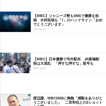
【WBC】ジャニーズ勢もSNSで優勝を祝
福 木村拓哉も「1」のハンドサイン「おめ
でとうございます」
2023-03-22
【WBC】日本優勝で号外配布 JR新橋駅
前は大混乱 「押すな押すな」怒号も
2023-03-22
渡辺謙、WBC2026に胸熱「感動をありがと
うございました」 二宮和也との2ショット