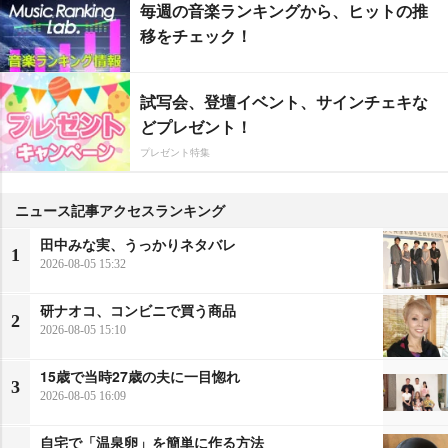
毎週の音楽ランキングから、ヒットの推
移をチェック！
試写会、登壇イベント、サインチェキな
どプレゼント！
プレゼント特集
ニュース記事アクセスランキング
田中みな実、うっかりネタバレ
1
2026-08-05 15:32
研ナオコ、コンビニで買う商品
2
2026-08-05 15:10
15歳で当時27歳の夫に一目惚れ
3
2026-08-05 16:09
自宅で「温泉卵」を簡単に作る方法