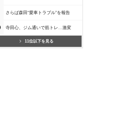
さらば森田“愛車トラブル”を報告
0
寺田心、ジム通いで筋トレ…激変
11位以下を見る