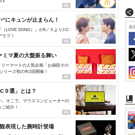
指す
い”にキュンが止まらん！
最
OVE SONG）』が8／５よりJ:C
アラブ！
ァミマ夏の大盤振る舞い
ミリーマートの人気企画「お値段その
、シリーズ初の年2回開催！
C９選」とは？
い。そこで、マウスコンピューターの
をご紹介！
界観表現した腕時計登場