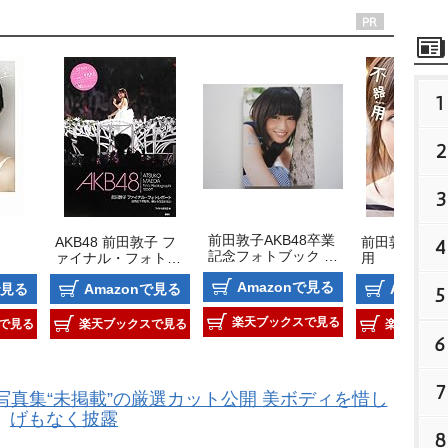
1
2
3
前田敦子AKB48卒業
AKB48 前田敦子 フ
前田敦子写真
4
記念フォトブック 
ァイナル・フォトレ
用
『あっちゃん』
ポート 最高の7年間
Amazonで見る
で見る
Amazonで見る
Amazo
を、僕たちは忘れな
5
い
楽天ブックスで見る
で見る
楽天ブックスで見る
楽天ブック
6
7
真集“未掲載”の厳選カット公開 美ボディを惜し
げもなく披露
8