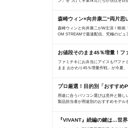
ン」をつけて学童球児たちが頂点を目
森崎ウィン×向井康二“両片思
森崎ウィンと向井康二がW主演！映画『（L
OM STREAMで最速配信。究極のピュ
お値段そのまま45％増量！フ
ファミチキにお弁当にアイスも!?ファ
まま おかわり45％増量作戦」が今夏
プロ厳選！目的別「おすすめP
用途に合うパソコン選びは意外と難し
製品担当者が用途別のおすすめモデル
『VIVANT』続編の鍵は…世