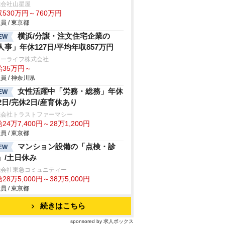
式会社山星屋
530万円～760万円
員 / 東京都
横浜/分譲・注文住宅企業の
EW
人事」年休127日/平均年収857万円
ォーライフ株式会社
給35万円～
員 / 神奈川県
女性活躍中「労務・総務」年休
EW
22日/完休2日/産育休あり
式会社トラストファーマシー
24万7,400円～28万1,200円
員 / 東京都
マンション設備の「点検・診
EW
」/土日休み
式会社東急コミュニティー
28万5,000円～38万5,000円
員 / 東京都
続きはこちら
sponsored by 求人ボックス