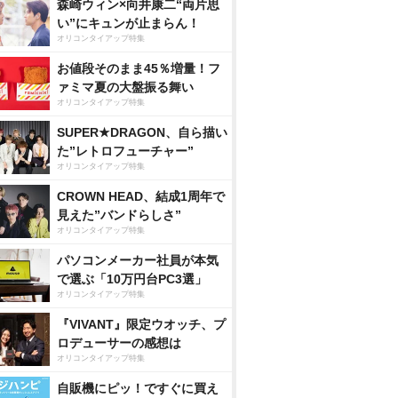
森崎ウィン×向井康二“両片思
い”にキュンが止まらん！
オリコンタイアップ特集
お値段そのまま45％増量！フ
ァミマ夏の大盤振る舞い
オリコンタイアップ特集
SUPER★DRAGON、自ら描い
た”レトロフューチャー”
オリコンタイアップ特集
CROWN HEAD、結成1周年で
見えた”バンドらしさ”
オリコンタイアップ特集
パソコンメーカー社員が本気
で選ぶ「10万円台PC3選」
オリコンタイアップ特集
『VIVANT』限定ウオッチ、プ
ロデューサーの感想は
オリコンタイアップ特集
自販機にピッ！ですぐに買え