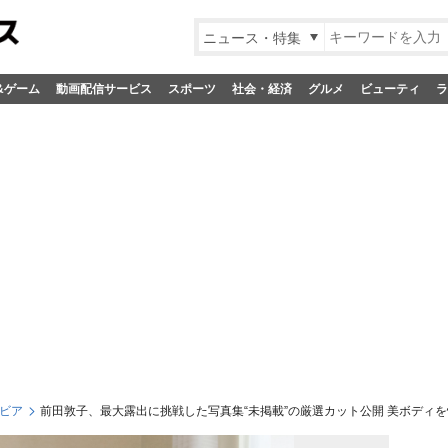
ニュース・特集
&ゲーム
動画配信サービス
スポーツ
社会・経済
グルメ
ビューティ
ラ
ビア
前田敦子、最大露出に挑戦した写真集“未掲載”の厳選カット公開 美ボディ