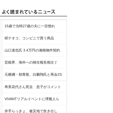
15歳で当時27歳の夫に一目惚れ
研ナオコ、コンビニで買う商品
山口達也氏 3.4万円の湘南物件契約
集 不器
前田敦子写真集 『A
前田敦子写真集 『前
前田敦子写
芸能界、海外への移住報告相次ぐ
TSUKO』
田敦子』
っちゃん』
nで見る
Amazonで見る
Amazonで見る
Amaz
元横綱・朝青龍、白鵬翔氏と再会2S
スで見る
楽天ブックスで見る
楽天ブックスで見る
楽天ブッ
寿美花代さん死去 息子がコメント
VIVANTリアルイベントに堺雅人ら
井手らっきょ、被災地で炊き出し