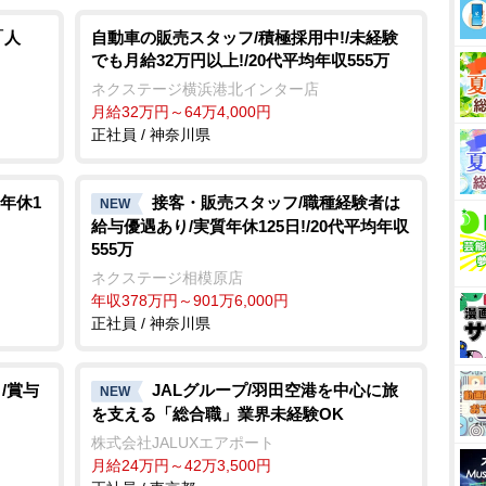
「人
自動車の販売スタッフ/積極採用中!/未経験
でも月給32万円以上!/20代平均年収555万
ネクステージ横浜港北インター店
月給32万円～64万4,000円
正社員 / 神奈川県
年休1
接客・販売スタッフ/職種経験者は
NEW
給与優遇あり/実質年休125日!/20代平均年収
555万
ネクステージ相模原店
年収378万円～901万6,000円
正社員 / 神奈川県
/賞与
JALグループ/羽田空港を中心に旅
NEW
を支える「総合職」業界未経験OK
株式会社JALUXエアポート
月給24万円～42万3,500円