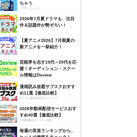
ちゃう
（PR）ジハンピ
2026年7月夏ドラマも、注目
作＆話題作が勢ぞろい！
【夏アニメ2026】7月期夏の
新アニメを一挙紹介！
芸能界を志す10代～20代を応
援！オーディション・スクー
ル情報はDeview
漫画読み放題サブスクおすす
め11選【徹底比較】
オリコン顧客満足度ランキング
2026年動画配信サービスおす
すめ40選【徹底比較】
CS動画配信サービス20選
毎週の音楽ランキングから、