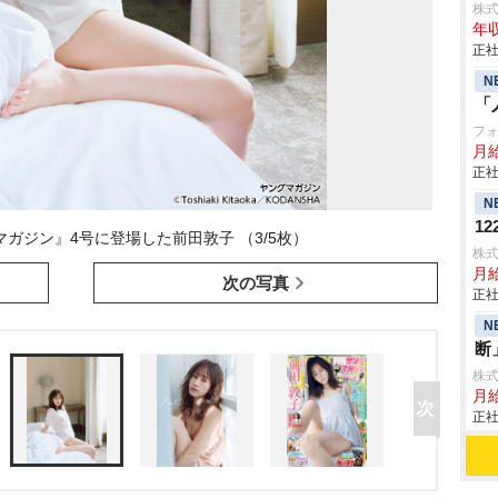
株
年収
正社
N
「
フ
月
正社
N
1
マガジン』4号に登場した前田敦子 （3/5枚）
株
月給
次の写真
正社
N
断
株
月給
正社