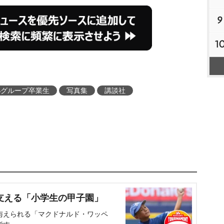
9
1
Bグループ卒業生
写真集
講談社
支える「小学生の甲子園」
与えられる「マクドナルド・ワッペ