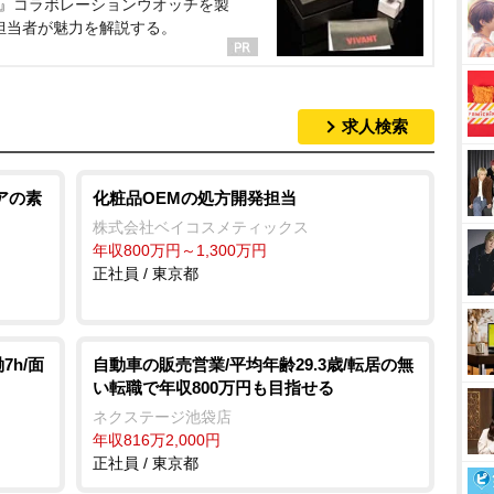
NT』コラボレーションウオッチを製
担当者が魅力を解説する。
求人検索
アの素
化粧品OEMの処方開発担当
株式会社ベイコスメティックス
年収800万円～1,300万円
正社員 / 東京都
7h/面
自動車の販売営業/平均年齢29.3歳/転居の無
い転職で年収800万円も目指せる
ネクステージ池袋店
年収816万2,000円
正社員 / 東京都