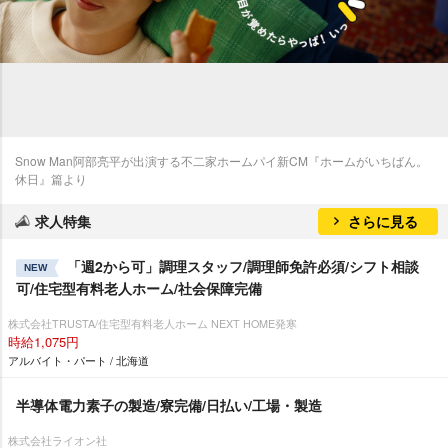
Snow Man阿部亮平が出演する不二家ホームパイ新CM『ホームがいちばん。
休日』篇より
求人特集
さらに見る
「週2から可」調理スタッフ/調理師免許必須/シフト相談
NEW
可/住宅型有料老人ホーム/社会保障完備
株式会社TRUSTA/住宅型有料老人ホーム NEXT HOME発寒
時給1,075円
アルバイト・パート / 北海道
半導体電力素子の製造/寮完備/日払い/工場・製造
株式会社ライオン社