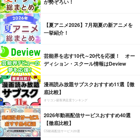
が勢ぞろい！
【夏アニメ2026】7月期夏の新アニメを
一挙紹介！
芸能界を志す10代～20代を応援！ オー
ディション・スクール情報はDeview
漫画読み放題サブスクおすすめ11選【徹
底比較】
オリコン顧客満足度ランキング
2026年動画配信サービスおすすめ40選
【徹底比較】
CS動画配信サービス20選