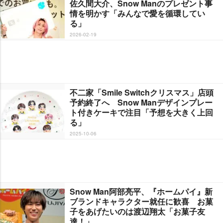
佐久間大介、Snow Manのプレゼント事
情を明かす「みんなで愛を循環してい
る」
2026-02-19
不二家「Smile Switchクリスマス」店頭
予約終了へ Snow Manデザインプレー
ト付きケーキで注目「予想を大きく上回
る」
2025-10-06
Snow Man阿部亮平、『ホームパイ』新
ブランドキャラクター就任に歓喜 お菓
子をあげたいのは渡辺翔太「お菓子友
達！」