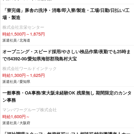
「寮完備」豚舎の洗浄・消毒/即入寮/製造・工場/日勤/日払い/工
場・製造
株式会社京栄センター
時給1,500円～1,875円
派遣社員 / 北海道
オープニング・スピード採用/やさしい検品作業/夜勤でも25時ま
で/54392-00/愛知県海部郡飛島村大宝
株式会社ワールドインテック
時給1,300円～1,625円
派遣社員 / 愛知県
一般事務・OA事務/東大阪未経験OK 残業無し 期間限定のカンタ
ン事務
マンパワーグループ株式会社
時給1,600円～
派遣社員 / 大阪府
「福祉調理スタッフ」無資格可/シフト相談可/特別養護老人ホー