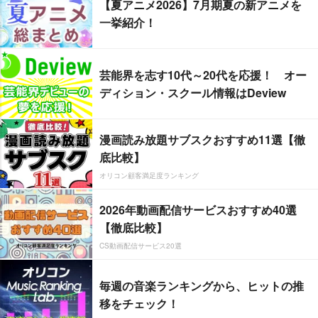
【夏アニメ2026】7月期夏の新アニメを
一挙紹介！
芸能界を志す10代～20代を応援！ オー
ディション・スクール情報はDeview
漫画読み放題サブスクおすすめ11選【徹
底比較】
オリコン顧客満足度ランキング
2026年動画配信サービスおすすめ40選
【徹底比較】
CS動画配信サービス20選
毎週の音楽ランキングから、ヒットの推
移をチェック！