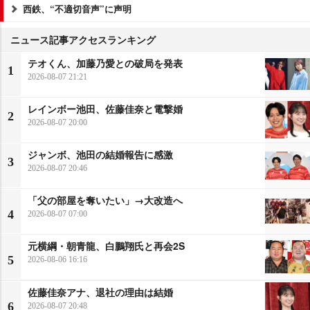
西鉄、“不適切音声”に声明
ニュース記事アクセスランキング
テオくん、加藤乃愛との破局を発表
1
2026-08-07 21:21
レインボー池田、佐藤佳奈と電撃婚
2
2026-08-07 20:00
ジャンボ、池田の結婚報告に感激
3
2026-08-07 20:46
「父の部屋を奪いたい」→大改造へ
4
2026-08-07 07:00
元横綱・朝青龍、白鵬翔氏と再会2S
5
2026-08-06 16:16
佐藤佳奈アナ、退社の理由は結婚
6
2026-08-07 20:48