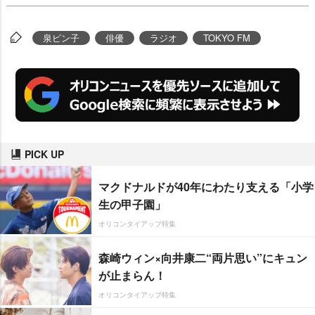
泉ピン子
俳優
ラジオ
TOKYO FM
PICK UP
マクドナルドが40年にわたり支える「小学
生の甲子園」
オリコンタイアップ特集
森崎ウィン×向井康二“両片思い”にキュン
が止まらん！
オリコンタイアップ特集