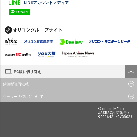
LINEアカウントメディア
PC版に切り替え
禁無断複写転載
クッキーの使用について
© oricon ME inc.
JASRAC許諾番号：
9009642140Y38026