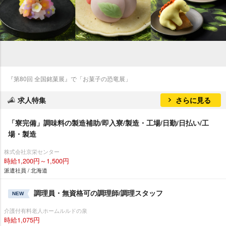
『第80回 全国銘菓展』で「お菓子の恐竜展」
求人特集
さらに見る
「寮完備」調味料の製造補助/即入寮/製造・工場/日勤/日払い/工
場・製造
株式会社京栄センター
時給1,200円～1,500円
派遣社員 / 北海道
調理員・無資格可の調理師/調理スタッフ
NEW
介護付有料老人ホームルルドの泉
時給1,075円