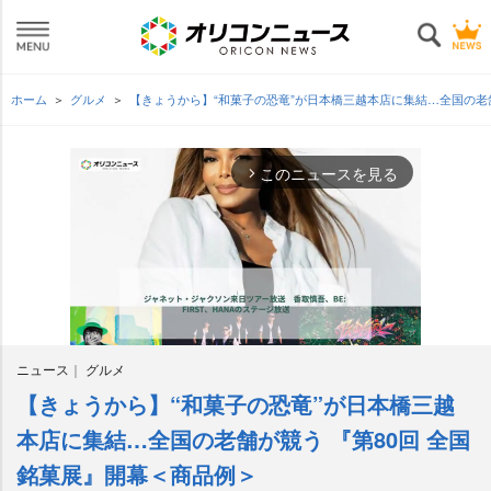
ホーム
グルメ
【きょうから】“和菓子の恐竜”が日本橋三越本店に集結…全国の老
このニュースを見る
arrow_forward_ios
ニュース
グルメ
【きょうから】“和菓子の恐竜”が日本橋三越
M
u
本店に集結…全国の老舗が競う 『第80回 全国
t
銘菓展』開幕＜商品例＞
e