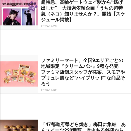
超特急、高輪ゲートウェイ駅から“逃げ
出した” 大捜索依頼企画「うちの超特
急（ネコ）知りませんか？」開始【スケ
ジュール掲載】
2025-09-28
ファミリーマート、全国9エリアごとの
地域限定『クリームパン』9種を発売
ファミマ店舗スタッフが発案、スモア
ブリュレ風など“ハイブリッド”な商品そ
ろう
2026-02-02
「47都道府県どら焼き」梅田に集結 あ
んスイーツ220種類 歴史ある銘店から