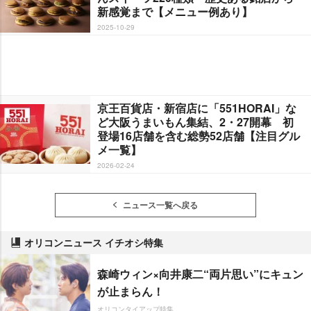
新感覚まで【メニュー例あり】
2025-10-29
京王百貨店・新宿店に「551HORAI」な
ど大阪うまいもん集結、2・27開幕 初
登場16店舗を含む総勢52店舗【注目グル
メ一覧】
2026-02-24
ニュース一覧へ戻る
オリコンニュース イチオシ特集
森崎ウィン×向井康二“両片思い”にキュン
が止まらん！
オリコンタイアップ特集