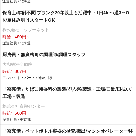
派遣社員 / 北海道
保育士/年齢不問 ブランク20年以上も活躍中・1日4h～/週3～O
K/夏休み明けスタートOK
株式会社ニッソーネット
時給1,450円～
派遣社員 / 北海道
厨房員・無資格可の調理師/調理スタッフ
大和徳洲会病院
時給1,307円
アルバイト・パート / 神奈川県
「寮完備」たばこ用香料の製造/即入寮/製造・工場/日勤/日払い/
工場・製造
株式会社京栄センター
時給1,500円
派遣社員 / 東京都
「寮完備」ペットボトル容器の検査/搬出/マシンオペレーター/即