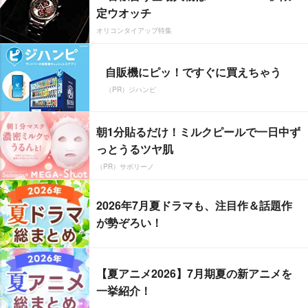
定ウオッチ
オリコンタイアップ特集
自販機にピッ！ですぐに買えちゃう
（PR）ジハンピ
朝1分貼るだけ！ミルクピールで一日中ず
っとうるツヤ肌
（PR）サボリーノ
2026年7月夏ドラマも、注目作＆話題作
が勢ぞろい！
【夏アニメ2026】7月期夏の新アニメを
一挙紹介！