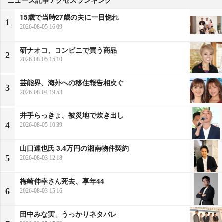
ニュース記事アクセスランキング
15歳で当時27歳の夫に一目惚れ
1
2026-08-05 16:09
研ナオコ、コンビニで買う商品
2
2026-08-05 15:10
芸能界、海外への移住報告相次ぐ
3
2026-08-04 19:53
井手らっきょ、被災地で炊き出し
4
2026-08-05 10:39
山口達也氏 3.4万円の湘南物件契約
5
2026-08-03 12:18
梅崎伸幸さん死去、享年44
6
2026-08-03 15:16
田中みな実、うっかりネタバレ