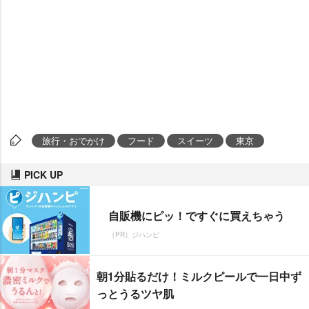
旅行・おでかけ
フード
スイーツ
東京
PICK UP
自販機にピッ！ですぐに買えちゃう
（PR）ジハンピ
朝1分貼るだけ！ミルクピールで一日中ず
っとうるツヤ肌