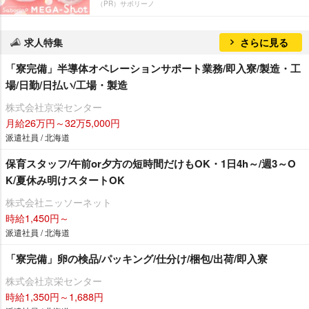
（PR）サボリーノ
求人特集
さらに見る
「寮完備」半導体オペレーションサポート業務/即入寮/製造・工
場/日勤/日払い/工場・製造
株式会社京栄センター
月給26万円～32万5,000円
派遣社員 / 北海道
保育スタッフ/午前or夕方の短時間だけもOK・1日4h～/週3～O
K/夏休み明けスタートOK
株式会社ニッソーネット
時給1,450円～
派遣社員 / 北海道
「寮完備」卵の検品/パッキング/仕分け/梱包/出荷/即入寮
株式会社京栄センター
時給1,350円～1,688円