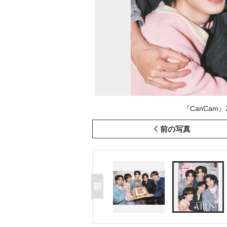
『CanCam』
前の写真