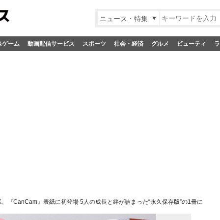
ニュース・特集
&ゲーム
動画配信サービス
スポーツ
社会・経済
グルメ
ビューティ
ラ
LK、『CanCam』表紙に初登場 5人の成長と絆が詰まった“永久保存版”の1冊に