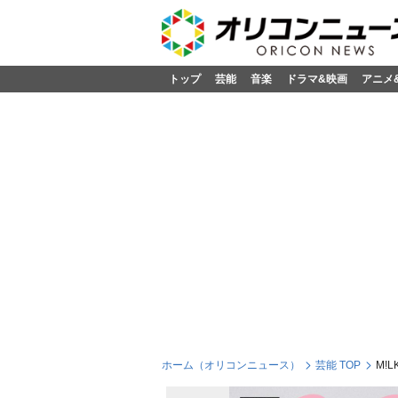
トップ
芸能
音楽
ドラマ&映画
アニメ
ホーム（オリコンニュース）
芸能 TOP
M!