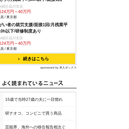
trio紹介品川支店
給24万円～40万円
員 / 東京都
がい者の就労支援/面接1回/月残業平
10h以下/研修制度あり
trio紹介品川支店
給24万円～40万円
員 / 東京都
続きはこちら
sponsored by 求人ボックス
15歳で当時27歳の夫に一目惚れ
研ナオコ、コンビニで買う商品
芸能界、海外への移住報告相次ぐ