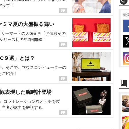
アラブ！
最
ァミマ夏の大盤振る舞い
ミリーマートの人気企画「お値段その
、シリーズ初の年2回開催！
C９選」とは？
い。そこで、マウスコンピューターの
をご紹介！
界観表現した腕時計登場
NT』コラボレーションウオッチを製
担当者が魅力を解説する。