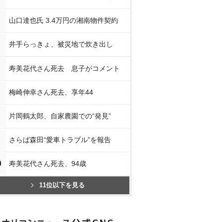
山口達也氏 3.4万円の湘南物件契約
井手らっきょ、被災地で炊き出し
寿美花代さん死去 息子がコメント
梅崎伸幸さん死去、享年44
片岡鶴太郎、自家農園での“発見”
さらば森田“愛車トラブル”を報告
0
寿美花代さん死去、94歳
11位以下を見る