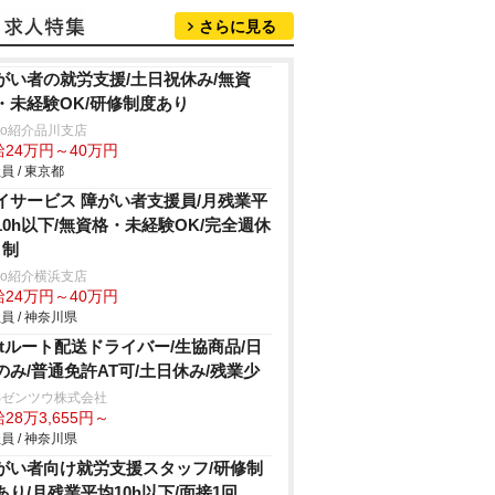
さらに見る
がい者の就労支援/土日祝休み/無資
・未経験OK/研修制度あり
trio紹介品川支店
給24万円～40万円
員 / 東京都
イサービス 障がい者支援員/月残業平
10h以下/無資格・未経験OK/完全週休
日制
trio紹介横浜支店
給24万円～40万円
員 / 神奈川県
.5tルート配送ドライバー/生協商品/日
のみ/普通免許AT可/土日休み/残業少
Sゼンツウ株式会社
28万3,655円～
員 / 神奈川県
がい者向け就労支援スタッフ/研修制
あり/月残業平均10h以下/面接1回