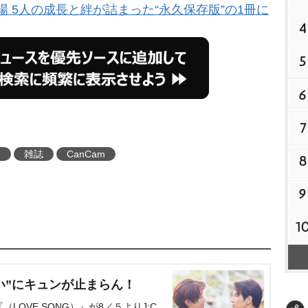
登場 5人の成長と絆が詰まった“永久保存版”の1冊に
4
5
6
7
N
雑誌
CanCam
8
9
1
い”にキュンが止まらん！
OVE SONG）』が8／５よりJ:C