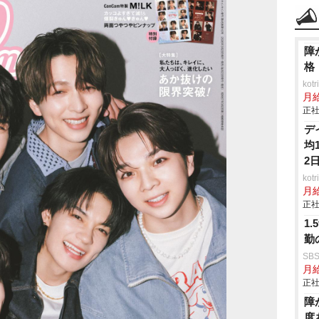
障
格
ko
月
正社
デ
均
2
ko
月
正社
1
勤
SB
月給
正社
障
度