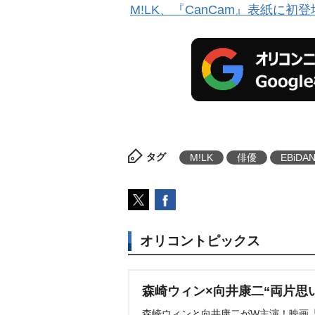
M!LK、『CanCam』表紙に初
タグ
M!LK
俳優
EBiDA
オリコントピックス
森崎ウィン×向井康二“両片思
森崎ウィンと向井康二がW主演！映画『（L