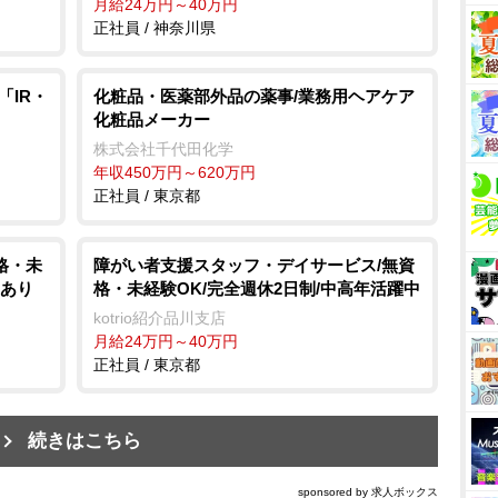
月給24万円～40万円
正社員 / 神奈川県
「IR・
化粧品・医薬部外品の薬事/業務用ヘアケア
化粧品メーカー
株式会社千代田化学
年収450万円～620万円
正社員 / 東京都
格・未
障がい者支援スタッフ・デイサービス/無資
度あり
格・未経験OK/完全週休2日制/中高年活躍中
kotrio紹介品川支店
月給24万円～40万円
正社員 / 東京都
続きはこちら
sponsored by 求人ボックス