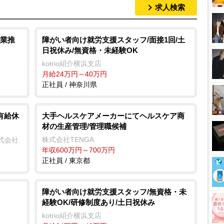
求人検索
業推
障がい者向け就労支援スタッフ/面接1回/土
日祝休み/無資格・未経験OK
kotrio紹介横浜支店
月給24万円～40万円
正社員 / 神奈川県
有給休
大手ヘルスケアメーカーにてヘルスケア商
材の生産管理/管理職候補
株式会社TENGA
式会社
年収600万円～700万円
正社員 / 東京都
障がい者向け就労支援スタッフ/無資格・未
経験OK/研修制度あり/土日祝休み
kotrio紹介横浜支店