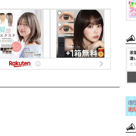
茶
違
オ