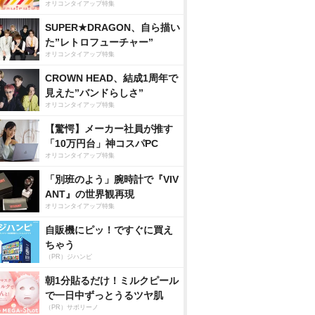
オリコンタイアップ特集
SUPER★DRAGON、自ら描い
た”レトロフューチャー”
オリコンタイアップ特集
CROWN HEAD、結成1周年で
見えた”バンドらしさ”
オリコンタイアップ特集
【驚愕】メーカー社員が推す
「10万円台」神コスパPC
オリコンタイアップ特集
「別班のよう」腕時計で『VIV
ANT』の世界観再現
オリコンタイアップ特集
自販機にピッ！ですぐに買え
ちゃう
（PR）ジハンピ
朝1分貼るだけ！ミルクピール
で一日中ずっとうるツヤ肌
（PR）サボリーノ