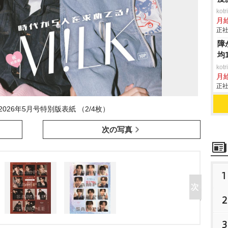
ko
月
正社
障
均
ko
月
正社
2026年5月号特別版表紙 （2/4枚）
次の写真
1
2
3