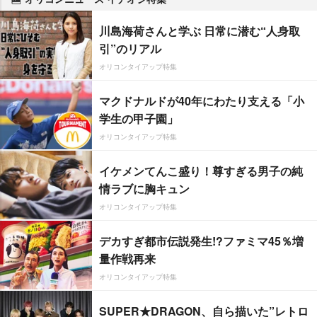
川島海荷さんと学ぶ 日常に潜む“人身取
引”のリアル
オリコンタイアップ特集
マクドナルドが40年にわたり支える「小
学生の甲子園」
オリコンタイアップ特集
イケメンてんこ盛り！尊すぎる男子の純
情ラブに胸キュン
オリコンタイアップ特集
デカすぎ都市伝説発生!?ファミマ45％増
量作戦再来
オリコンタイアップ特集
SUPER★DRAGON、自ら描いた”レトロ