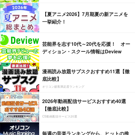
【夏アニメ2026】7月期夏の新アニメを
一挙紹介！
芸能界を志す10代～20代を応援！ オー
ディション・スクール情報はDeview
漫画読み放題サブスクおすすめ11選【徹
底比較】
オリコン顧客満足度ランキング
2026年動画配信サービスおすすめ40選
【徹底比較】
CS動画配信サービス20選
毎週の音楽ランキングから、ヒットの推