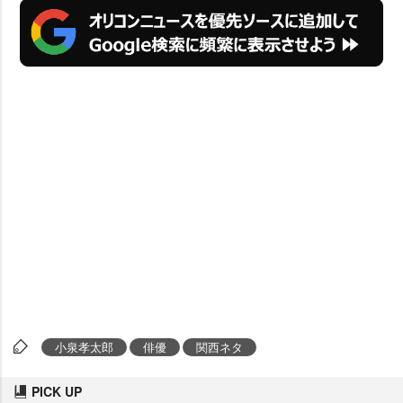
小泉孝太郎
俳優
関西ネタ
PICK UP