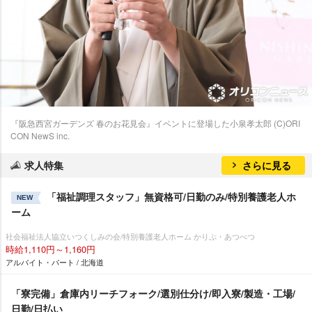
『阪急西宮ガーデンズ 春のお花見会』イベントに登場した小泉孝太郎 (C)ORI
CON NewS inc.
求人特集
さらに見る
「福祉調理スタッフ」無資格可/日勤のみ/特別養護老人ホ
NEW
ーム
社会福祉法人協立いつくしみの会/特別養護老人ホーム かりぷ・あつべつ
時給1,110円～1,160円
アルバイト・パート / 北海道
「寮完備」倉庫内リーチフォーク/選別仕分け/即入寮/製造・工場/
日勤/日払い