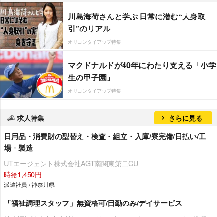
川島海荷さんと学ぶ 日常に潜む“人身取
引”のリアル
オリコンタイアップ特集
マクドナルドが40年にわたり支える「小学
生の甲子園」
オリコンタイアップ特集
求人特集
さらに見る
日用品・消費財の型替え・検査・組立・入庫/寮完備/日払い/工
場・製造
UTエージェント株式会社AGT南関東第二CU
時給1,450円
派遣社員 / 神奈川県
「福祉調理スタッフ」無資格可/日勤のみ/デイサービス