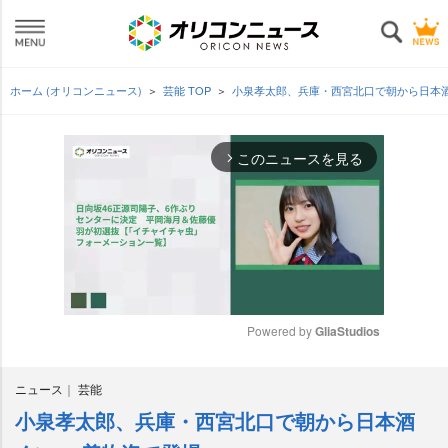
ホーム (オリコンニュース)
芸能 TOP
小泉孝太郎、兵庫・西宮北口で朝から日本
このニュースを見る
arrow_forward_ios
Powered by 
GliaStudios
M
ニュース
芸能
u
t
小泉孝太郎、兵庫・西宮北口で朝から日本酒
e