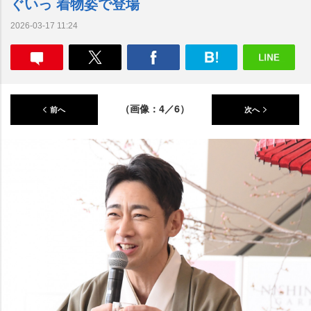
ぐいっ 着物姿で登場
2026-03-17 11:24
（画像：4／6）
前へ
次へ