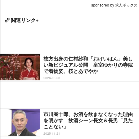
sponsored by 求人ボックス
関連リンク+
枚方出身の仁村紗和「おけいはん」美し
い新ビジュアル公開 皇室ゆかりの寺院
で着物姿、桜とあでやか
2026-03-23
市川團十郎、お酒を飲まなくなった理由
を明かす 飲酒シーン長女＆長男「見た
ことない」
2025-11-21