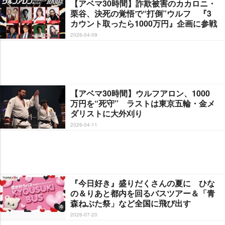
【アベマ30時間】詐欺被害のカカロニ・
栗谷、決死の覚悟で“打倒”ウルフ 『3
カウント取ったら1000万円』企画に参戦
2026-04-09
【アベマ30時間】ウルフアロン、1000
万円を“死守” ラストは東京五輪・金メ
ダリストに大外刈り
2026-04-11
『今日好き』盛りだくさんの夏に ひな
の＆りあと都内を回るバスツアー＆「青
森ねぶた祭」など全国に飛び出す
2026-07-20