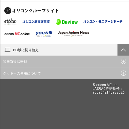
PC版に切り替え
禁無断複写転載
クッキーの使用について
© oricon ME inc.
JASRAC許諾番号：
9009642140Y38026