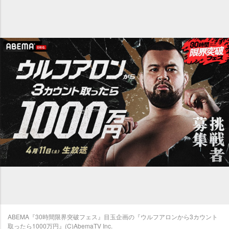
ABEMA『30時間限界突破フェス』目玉企画の『ウルフアロンから3カウント
取ったら1000万円』(C)AbemaTV Inc.