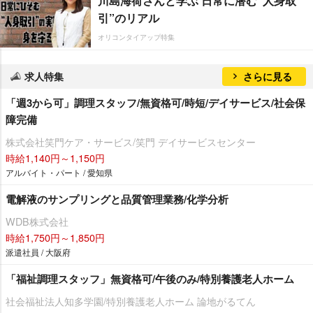
川島海荷さんと学ぶ 日常に潜む“人身取
引”のリアル
オリコンタイアップ特集
求人特集
さらに見る
「週3から可」調理スタッフ/無資格可/時短/デイサービス/社会保
障完備
株式会社笑門ケア・サービス/笑門 デイサービスセンター
時給1,140円～1,150円
アルバイト・パート / 愛知県
電解液のサンプリングと品質管理業務/化学分析
WDB株式会社
時給1,750円～1,850円
派遣社員 / 大阪府
「福祉調理スタッフ」無資格可/午後のみ/特別養護老人ホーム
社会福祉法人知多学園/特別養護老人ホーム 論地がるてん