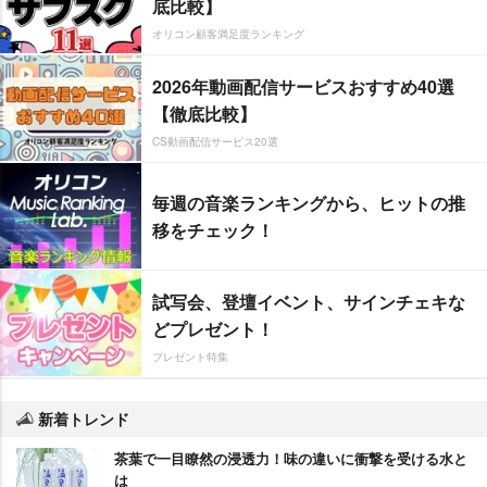
底比較】
オリコン顧客満足度ランキング
2026年動画配信サービスおすすめ40選
【徹底比較】
CS動画配信サービス20選
毎週の音楽ランキングから、ヒットの推
移をチェック！
試写会、登壇イベント、サインチェキな
どプレゼント！
プレゼント特集
新着トレンド
茶葉で一目瞭然の浸透力！味の違いに衝撃を受ける水と
は