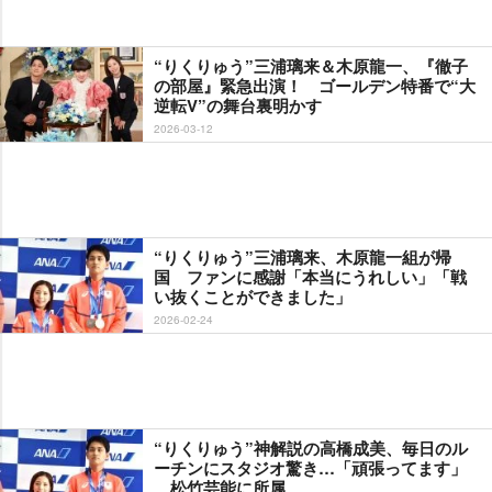
“りくりゅう”三浦璃来＆木原龍一、『徹子
の部屋』緊急出演！ ゴールデン特番で“大
逆転V”の舞台裏明かす
2026-03-12
“りくりゅう”三浦璃来、木原龍一組が帰
国 ファンに感謝「本当にうれしい」「戦
い抜くことができました」
2026-02-24
“りくりゅう”神解説の高橋成美、毎日のル
ーチンにスタジオ驚き…「頑張ってます」
松竹芸能に所属