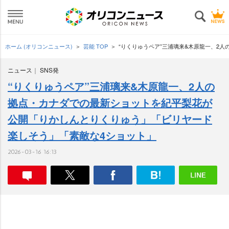
ホーム (オリコンニュース)
芸能 TOP
“りくりゅうペア”三浦璃来&木原龍一、2
ニュース
SNS発
“りくりゅうペア”三浦璃来&木原龍一、2人の
拠点・カナダでの最新ショットを紀平梨花が
公開「りかしんとりくりゅう」「ビリヤード
楽しそう」「素敵な4ショット」
2026-03-16 16:13