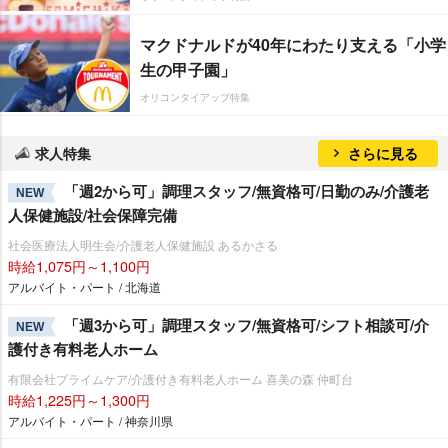
マクドナルドが40年にわたり支える「小学
生の甲子園」
オリコンタイアップ特集
求人特集
さらに見る
「週2から可」調理スタッフ/無資格可/日勤のみ/介護老
NEW
人保健施設/社会保障完備
社会医療法人明生会/介護老人保健施設 あるかさる
時給1,075円～1,100円
アルバイト・パート / 北海道
「週3から可」調理スタッフ/無資格可/シフト相談可/介
NEW
護付き有料老人ホーム
有限会社プライムケア/介護付き有料老人ホーム 喜美の森 仲町台
時給1,225円～1,300円
アルバイト・パート / 神奈川県