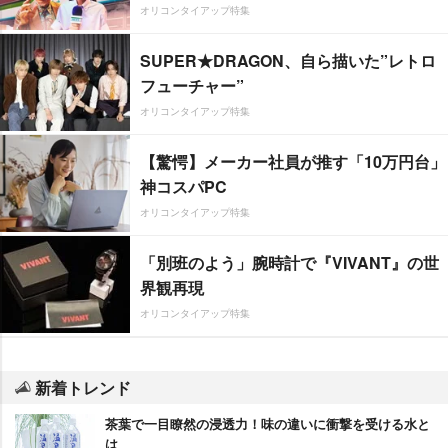
オリコンタイアップ特集
SUPER★DRAGON、自ら描いた”レトロ
フューチャー”
オリコンタイアップ特集
【驚愕】メーカー社員が推す「10万円台」
神コスパPC
オリコンタイアップ特集
「別班のよう」腕時計で『VIVANT』の世
界観再現
オリコンタイアップ特集
新着トレンド
茶葉で一目瞭然の浸透力！味の違いに衝撃を受ける水と
は