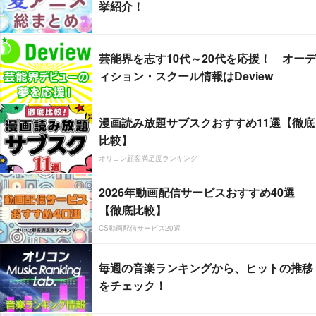
挙紹介！
芸能界を志す10代～20代を応援！ オーデ
ィション・スクール情報はDeview
漫画読み放題サブスクおすすめ11選【徹底
比較】
オリコン顧客満足度ランキング
2026年動画配信サービスおすすめ40選
【徹底比較】
CS動画配信サービス20選
毎週の音楽ランキングから、ヒットの推移
をチェック！