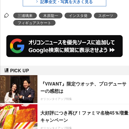
記事全文・写真を大きく見る
三浦璃来
木原龍一
インスタ発
スポーツ
フィギュアスケート
PICK UP
『VIVANT』限定ウオッチ、プロデューサ
ーの感想は
オリコンタイアップ特集
大好評につき再び！ファミマ名物45％増量
キャンペーン
オリコンタイアップ特集