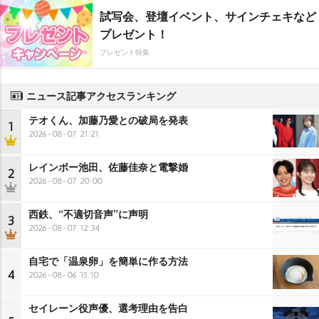
試写会、登壇イベント、サインチェキなど
プレゼント！
プレゼント特集
ニュース記事アクセスランキング
テオくん、加藤乃愛との破局を発表
1
2026-08-07 21:21
レインボー池田、佐藤佳奈と電撃婚
2
2026-08-07 20:00
西鉄、“不適切音声”に声明
3
2026-08-07 12:34
自宅で「温泉卵」を簡単に作る方法
4
2026-08-06 15:10
セイレーン役声優、選考理由を告白