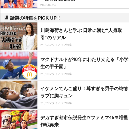
2026-02-24
話題の特集をPICK UP！
川島海荷さんと学ぶ 日常に潜む“人身取
引”のリアル
オリコンタイアップ特集
マクドナルドが40年にわたり支える「小学
生の甲子園」
オリコンタイアップ特集
イケメンてんこ盛り！尊すぎる男子の純情
ラブに胸キュン
オリコンタイアップ特集
デカすぎ都市伝説発生!?ファミマ45％増量
作戦再来