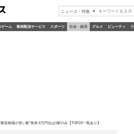
ニュース・特集
&ゲーム
動画配信サービス
スポーツ
社会・経済
グルメ
ビューティ
ラ
“家賃相場が安い駅”発表 6万円台は1駅のみ【TOP20一覧あり】