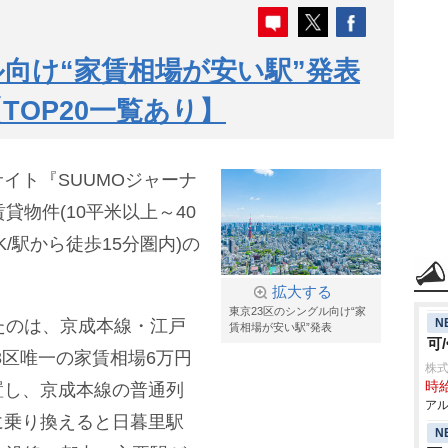
ル向け“家賃相場が安い駅”発表
TOP20一覧あり】
イト『SUUMOジャーナ
貸物件(10平米以上～40
/駅から徒歩15分圏内)の
拡大する
東京23区のシングル向け“家
N
たのは、京成本線・江戸
賃相場が安い駅”発表
可
23区唯一の家賃相場6万円
株式
時給
置し、京成本線の普通列
アル
に乗り換えると日暮里駅
N