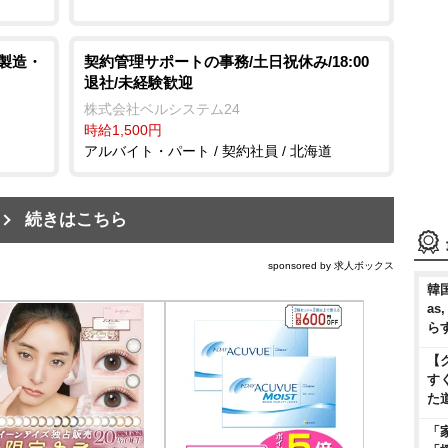
/製造・
契約管理サポートの事務/土日祝休み/18:00
退社/未経験歓迎
株式会社ベルシステム24
時給1,500円
アルバイト・パート / 契約社員 / 北海道
続きはこちら
sponsored by 求人ボックス
韓国
as
ら
【
す
た
「