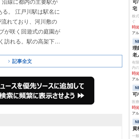
、沿線に都内の主要駅が
可
宅
ある。
江戸川駅は駅名に
株式
が流れており、河川敷の
ぐ
時給
ブが咲く回遊式の庭園が
アル
く訪れる。駅の高架下に
N
理
り、徒歩15分圏内には
老
前橋通り沿いまで行く
記事全文
有限
内
ス、ハンバーガー店が点
時給
アル
N
可
医
時給
アル
N
資
一