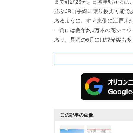
まで計約23分。日暮里駅からは
並ぶJR山手線に乗り換え可能で
あるように、すぐ東側に江戸川
一角には例年約5万本の花ショウ
あり、見頃の6月には観光客も多
はスーパーとドラッグストアがあ
複数のコンビニも。駅南側の蔵
と、家系ラーメン店やファミレ
在している。
この記事の画像