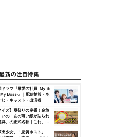
ドラマ『最愛の社員 -My Bi
, My Boss-』｜配信情報・あ
すじ・キャスト・出演者
クイズ】夏祭りの定番！金魚
くいの「あの薄い紙が貼られ
道具」の正式名称｜これ、…
家出少女」「悪質ホスト」