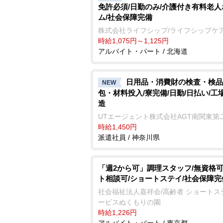
免許必須/日勤のみ/介護付き有料老人
ム/社会保障完備
株式会社ライフシップ/ライフシップケ
時給1,075円～1,125円
アルバイト・パート / 北海道
日用品・消費財の検査・検品
NEW
包・材料投入/寮完備/日勤/日払い/工
造
UTエージェント株式会社AGT南関東第
時給1,450円
派遣社員 / 神奈川県
「週2から可」調理スタッフ/無資格可
ト相談可/ショートステイ/社会保障完
社会福祉法人嘉祥会/高齢者 ショートス
ービスぬくもりの園
時給1,226円
アルバイト・パート / 東京都