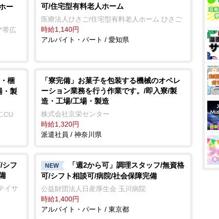
可/住宅型有料老人ホーム
ホー
医療法人ひさご/住宅型有料老人ホーム ひさご
時給1,140円
ア帯広
アルバイト・パート / 愛知県
・梱
「寮完備」お菓子を包装する機械のオペレ
ーション業務を行う作業です。/即入寮/製
場・製
造・工場/工場・製造
株式会社京栄センター
二CU
時給1,320円
派遣社員 / 神奈川県
/シフ
「週2から可」調理スタッフ/無資格
NEW
備
可/シフト相談可/病院/社会保障完備
テイサ
公益財団法人日産厚生会 玉川病院
時給1,400円
アルバイト・パート / 東京都