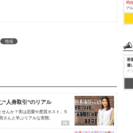
時給
アル
地域
茶
違
オ
む“人身取引”のリアル
ませんか？実は恋愛や悪質ホスト、S
海荷さんと学ぶリアルな実態。