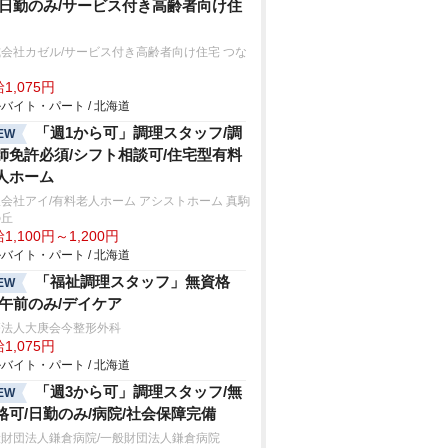
/日勤のみ/サービス付き高齢者向け住
会社カゼル/サービス付き高齢者向け住宅 つな
1,075円
バイト・パート / 北海道
「週1から可」調理スタッフ/調
EW
師免許必須/シフト相談可/住宅型有料
人ホーム
会社アイ/有料老人ホーム アシストホーム 真駒
の丘
1,100円～1,200円
バイト・パート / 北海道
「福祉調理スタッフ」無資格
EW
/午前のみ/デイケア
療法人大庚会今整形外科
1,075円
バイト・パート / 北海道
「週3から可」調理スタッフ/無
EW
格可/日勤のみ/病院/社会保障完備
般財団法人鎌倉病院/一般財団法人鎌倉病院