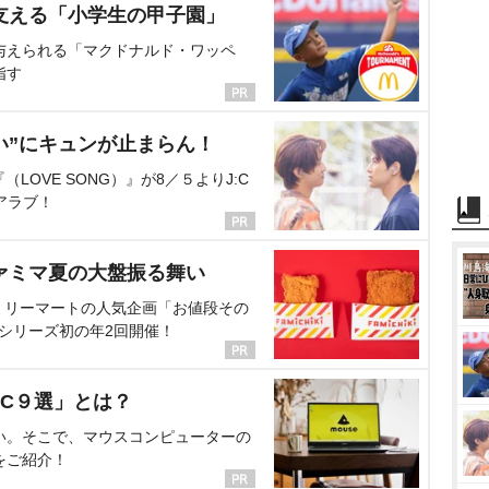
支える「小学生の甲子園」
与えられる「マクドナルド・ワッペ
指す
い”にキュンが止まらん！
OVE SONG）』が8／５よりJ:C
アラブ！
ァミマ夏の大盤振る舞い
ミリーマートの人気企画「お値段その
、シリーズ初の年2回開催！
C９選」とは？
い。そこで、マウスコンピューターの
をご紹介！