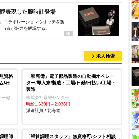
界観表現した腕時計登場
NT』コラボレーションウオッチを製
担当者が魅力を解説する。
求人検索
/無資格
「寮完備」電子部品製造の自動機オペレー
ター/即入寮/製造・工場/日勤/日払い/工場・
ム/社
製造
株式会社京栄センター
ナー城
時給1,630円～2,038円
派遣社員 / 北海道
/調理師
「福祉調理スタッフ」無資格可/シフト相談