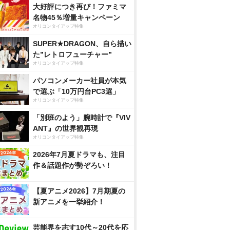
大好評につき再び！ファミマ
名物45％増量キャンペーン
オリコンタイアップ特集
SUPER★DRAGON、自ら描い
た”レトロフューチャー”
オリコンタイアップ特集
パソコンメーカー社員が本気
で選ぶ「10万円台PC3選」
オリコンタイアップ特集
「別班のよう」腕時計で『VIV
ANT』の世界観再現
オリコンタイアップ特集
2026年7月夏ドラマも、注目
作＆話題作が勢ぞろい！
【夏アニメ2026】7月期夏の
新アニメを一挙紹介！
芸能界を志す10代～20代を応