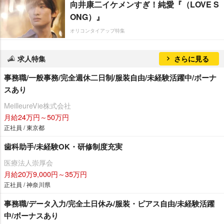
向井康二イケメンすぎ！純愛『（LOVE S
ONG）』
オリコンタイアップ特集
求人特集
さらに見る
事務職/一般事務/完全週休二日制/服装自由/未経験活躍中/ボーナ
スあり
MeilleureVie株式会社
月給24万円～50万円
正社員 / 東京都
歯科助手/未経験OK・研修制度充実
医療法人崇厚会
月給20万9,000円～35万円
正社員 / 神奈川県
事務職/データ入力/完全土日休み/服装・ピアス自由/未経験活躍
中/ボーナスあり