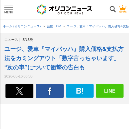
ホーム (オリコンニュース)
芸能 TOP
ユージ、愛車『マイバッハ』購入価格&支払
ニュース
SNS発
ユージ、愛車『マイバッハ』購入価格&支払方
法をカミングアウト「数字言っちゃいます」
“次の車”について衝撃の告白も
2026-03-16 06:30