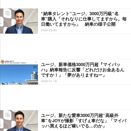
“納車タレント”ユージ、3000万円級“名
車”購入「それなりに仕事してますから。毎
日働いてますから」 納車の様子公開
2026-05-23
ユージ、新車価格3000万円超『マイバッ
ハ』納車報告に反響「どれだけお金あるん
ですか！」「夢がありますねー」
2026-01-19
ユージ、新たな愛車3000万円超“高級外
車”をJOYが撮影「すげぇ車だな」「マイバ
ッハ買えるほど稼いでる…のか」