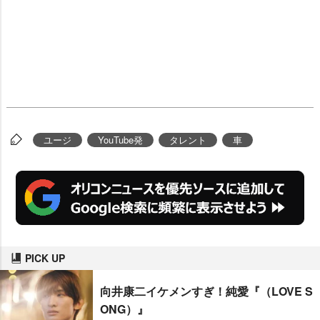
ユージ
YouTube発
タレント
車
PICK UP
向井康二イケメンすぎ！純愛『（LOVE S
ONG）』