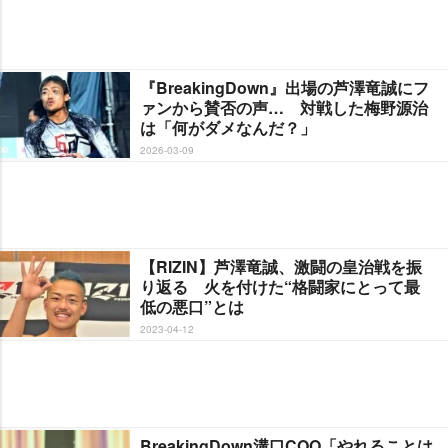
『BreakingDown』出場の芦澤竜誠にフ
ァンから賛否の声… 対戦した梅野源治
は「何がダメなんだ？」
2026-03-09
【RIZIN】芦澤竜誠、激闘の皇治戦を振
り返る 火を付けた“格闘家にとって最
低の悪口”とは
2023-04-12
BreakingDown溝口COO「やれることは