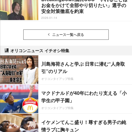
お金をかけて全部やり切りたい」選手の
安全対策徹底を約束
2026-01-14
ニュース一覧へ戻る
オリコンニュース イチオシ特集
川島海荷さんと学ぶ 日常に潜む“人身取
引”のリアル
オリコンタイアップ特集
マクドナルドが40年にわたり支える「小
学生の甲子園」
オリコンタイアップ特集
イケメンてんこ盛り！尊すぎる男子の純
情ラブに胸キュン