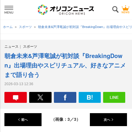
ホーム
スポーツ
朝倉未来&芦澤竜誠が初対談『BreakingDown』出場理由や
ニュース
スポーツ
朝倉未来&芦澤竜誠が初対談『BreakingDow
n』出場理由やスピリチュアル、好きなアニメ
まで語り合う
2026-03-13 12:36
（画像：3／3）
前へ
次へ