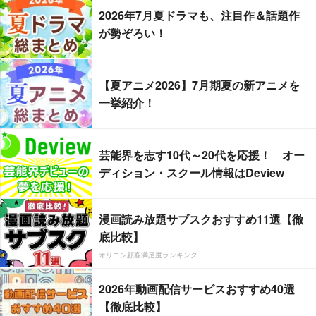
2026年7月夏ドラマも、注目作＆話題作
が勢ぞろい！
【夏アニメ2026】7月期夏の新アニメを
一挙紹介！
芸能界を志す10代～20代を応援！ オー
ディション・スクール情報はDeview
漫画読み放題サブスクおすすめ11選【徹
底比較】
オリコン顧客満足度ランキング
2026年動画配信サービスおすすめ40選
【徹底比較】