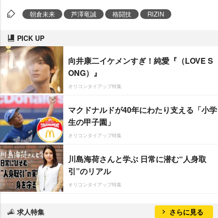
朝倉未来
芦澤竜誠
格闘技
RIZIN
PICK UP
向井康二イケメンすぎ！純愛『（LOVE S
ONG）』
オリコンタイアップ特集
マクドナルドが40年にわたり支える「小学
生の甲子園」
オリコンタイアップ特集
川島海荷さんと学ぶ 日常に潜む“人身取
引”のリアル
オリコンタイアップ特集
求人特集
さらに見る