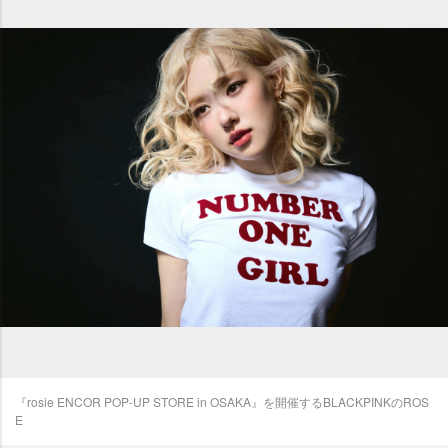
『rosie ENCOR POP-UP STORE in OSAKA』を開催するBLACKPINKのROS
E