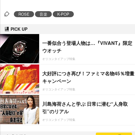
ROSE
音楽
K-POP
PICK UP
一番似合う登場人物は…『VIVANT』限定
ウオッチ
オリコンタイアップ特集
大好評につき再び！ファミマ名物45％増量
キャンペーン
オリコンタイアップ特集
川島海荷さんと学ぶ 日常に潜む“人身取
引”のリアル
オリコンタイアップ特集