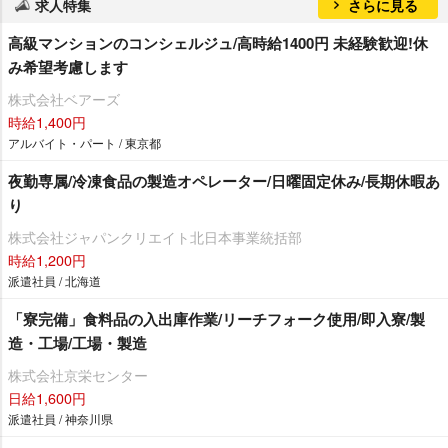
求人特集
さらに見る
高級マンションのコンシェルジュ/高時給1400円 未経験歓迎!休
み希望考慮します
株式会社ベアーズ
時給1,400円
アルバイト・パート / 東京都
夜勤専属/冷凍食品の製造オペレーター/日曜固定休み/長期休暇あ
り
株式会社ジャパンクリエイト北日本事業統括部
時給1,200円
派遣社員 / 北海道
「寮完備」食料品の入出庫作業/リーチフォーク使用/即入寮/製
造・工場/工場・製造
株式会社京栄センター
日給1,600円
派遣社員 / 神奈川県