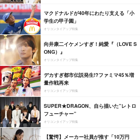
マクドナルドが40年にわたり支える「小
学生の甲子園」
オリコンタイアップ特集
向井康二イケメンすぎ！純愛『（LOVE S
ONG）』
オリコンタイアップ特集
デカすぎ都市伝説発生!?ファミマ45％増
量作戦再来
オリコンタイアップ特集
SUPER★DRAGON、自ら描いた”レトロ
フューチャー”
オリコンタイアップ特集
【驚愕】メーカー社員が推す「10万円