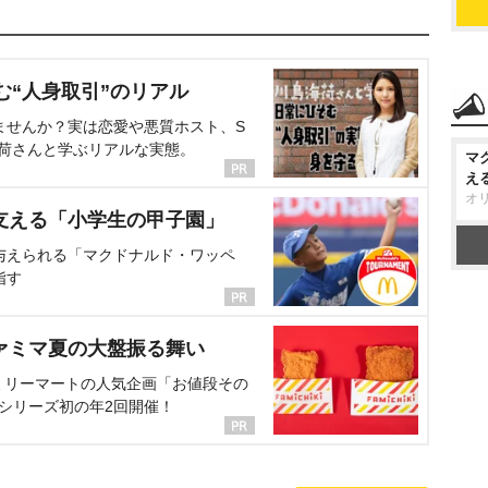
む“人身取引”のリアル
ませんか？実は恋愛や悪質ホスト、S
海荷さんと学ぶリアルな実態。
マ
え
オ
支える「小学生の甲子園」
与えられる「マクドナルド・ワッペ
指す
ァミマ夏の大盤振る舞い
ミリーマートの人気企画「お値段その
、シリーズ初の年2回開催！