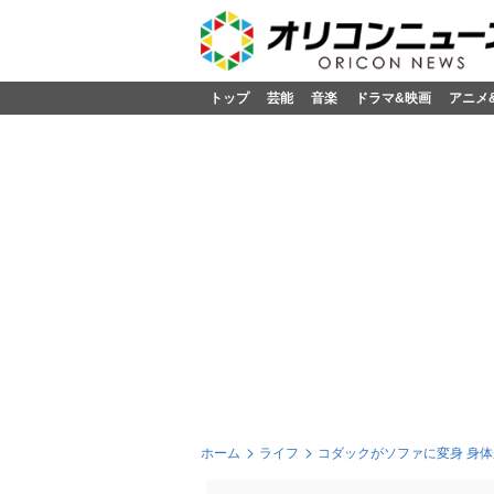
トップ
芸能
音楽
ドラマ&映画
アニメ
ホーム
ライフ
コダックがソファに変身 身