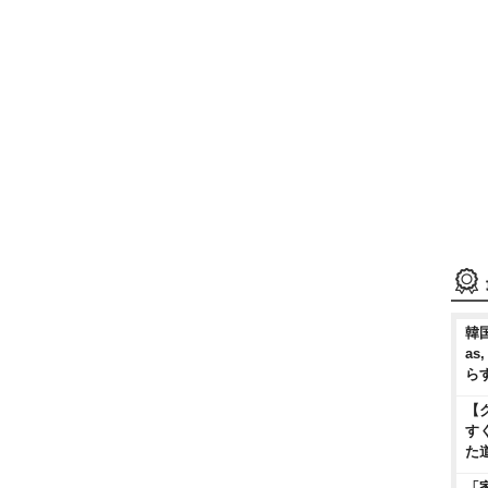
韓国
as
ら
【
す
た
「