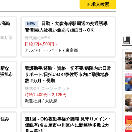
求人検索
/高時
日勤・大森海岸駅周辺の交通誘導
NEW
警備員/入社祝い金あり/週1日～OK
業統括部
株式会社MSK
日給1万4,500円～
アルバイト・パート / 東京都
更新な
看護助手/経験・資格一切不要/病院内の日常
尾張旭市
サポート/日払いOK/泉佐野市内に勤務地多
数 2カ月～長期
株式会社ニッソーネット
時給1,400円～2,125円
派遣社員 / 大阪府
/住み
週1回～OK/夜勤専従介護職 見守りメイン・
仮眠有/名古屋市中川区内に勤務地多数 2カ
月～長期