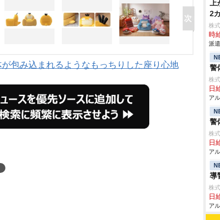
上
2
株
時給
派遣
N
体が包み込まれるようなもっちりした座り心地
警
株式
日給
アル
N
警
株式
日給
アル
N
導
株式
日給
アル