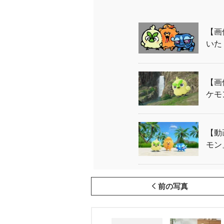
【画
いた
【画
ケモ
【動
モン
前の写真