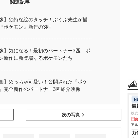
関連記事
像】独特な絵のタッチ！ぶくぶ先生が描
『ポケモン』新作の3匹
像】気になる！最初のパートナー3匹 ポ
ン新作に新登場するポケモンたち
画】めっちゃ可愛い！公開された『ポケ
』完全新作のパートナー3匹紹介映像
N
備
株式
次の写真
日給
アル
力