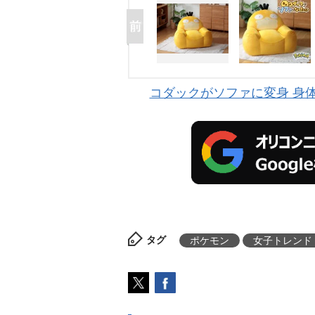
コダックがソファに変身 身
タグ
ポケモン
女子トレンド