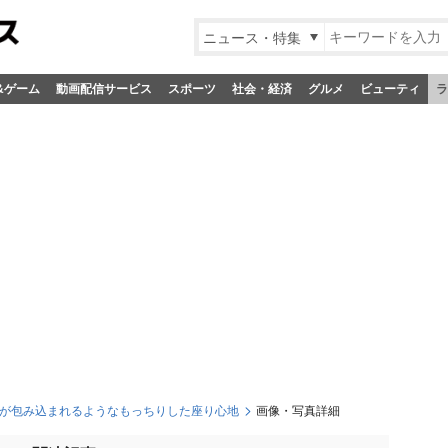
ニュース・特集
&ゲーム
動画配信サービス
スポーツ
社会・経済
グルメ
ビューティ
ラ
体が包み込まれるようなもっちりした座り心地
画像・写真詳細