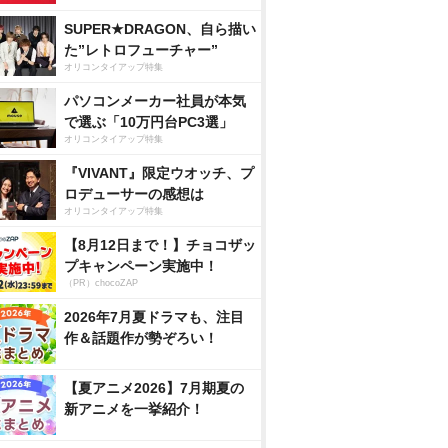
SUPER★DRAGON、自ら描い
た”レトロフューチャー”
オリコンタイアップ特集
パソコンメーカー社員が本気
で選ぶ「10万円台PC3選」
オリコンタイアップ特集
『VIVANT』限定ウオッチ、プ
ロデューサーの感想は
オリコンタイアップ特集
【8月12日まで！】チョコザッ
プキャンペーン実施中！
（PR）chocoZAP
2026年7月夏ドラマも、注目
作＆話題作が勢ぞろい！
【夏アニメ2026】7月期夏の
新アニメを一挙紹介！