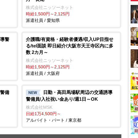
株式会社ニッソーネット
時給1,500円～2,125円
派遣社員 / 愛知県
導警
介護職/有資格・経験者優遇/収入UP目指せ
る/tel面談 即日紹介/大阪市天王寺区内に多
数 2カ月～
株式会社ニッソーネット
時給1,500円～2,125円
派遣社員 / 大阪府
警備
日勤・高田馬場駅周辺の交通誘導
NEW
警備員/入社祝い金あり/週1日～OK
株式会社MSK
日給1万4,500円～
アルバイト・パート / 東京都