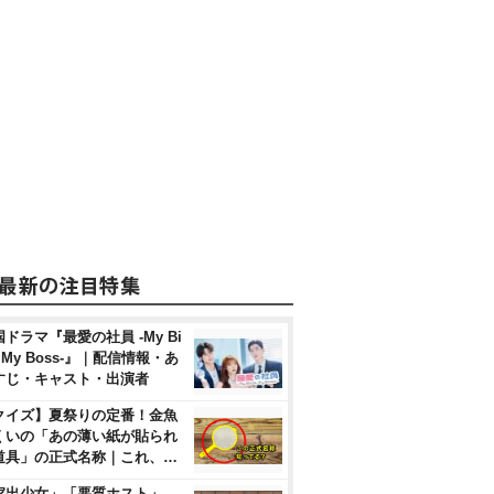
ドラマ『最愛の社員 -My Bi
, My Boss-』｜配信情報・あ
すじ・キャスト・出演者
クイズ】夏祭りの定番！金魚
くいの「あの薄い紙が貼られ
道具」の正式名称｜これ、…
家出少女」「悪質ホスト」