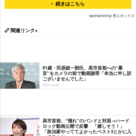
続きはこちら
sponsored by 求人ボックス
関連リンク+
91歳・田原総一朗氏、高市首相への“暴
言”をカメラの前で動画謝罪「本当に申し訳
ございませんでした」
2025-10-26
高市首相、“憧れ”のバンドと対面→ハード
ロック動画公開で反響 「嬉しそう！」
「政治家やっててよかったベスト3とかに入