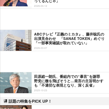
ってるんじゃ」
2026-04-12
ABCテレビ『正義のミカタ』、藤井聡氏の
出演見合わせ 「SANAE TOKEN」めぐり
「一部事実確認が取れていない」
2026-03-07
田原総一朗氏、番組内での“暴言”を謝罪
野党に檄を飛ばそうと…発言の主旨明かす
も「不適切な表現となり、深く反省」
2025-10-23
話題の特集をPICK UP！