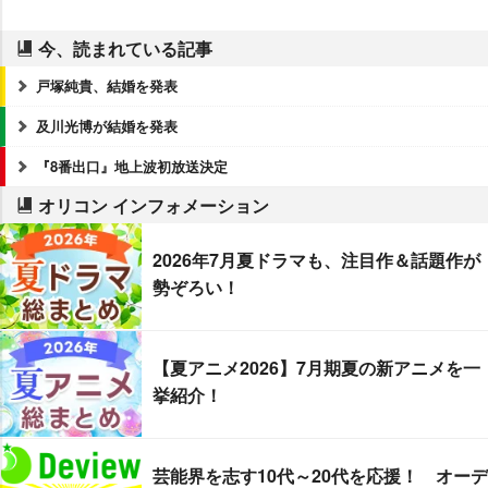
今、読まれている記事
戸塚純貴、結婚を発表
及川光博が結婚を発表
『8番出口』地上波初放送決定
オリコン インフォメーション
2026年7月夏ドラマも、注目作＆話題作が
勢ぞろい！
【夏アニメ2026】7月期夏の新アニメを一
挙紹介！
芸能界を志す10代～20代を応援！ オーデ