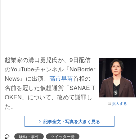
起業家の溝口勇児氏が、9日配信
のYouTubeチャンネル『NoBorder
News』に出演。
高市早苗
首相の
名前を冠した仮想通貨「SANAE T
OKEN」について、改めて謝罪し
拡大する
た。
記事全文・写真を大きく見る
騒動・事件
ツイッター発