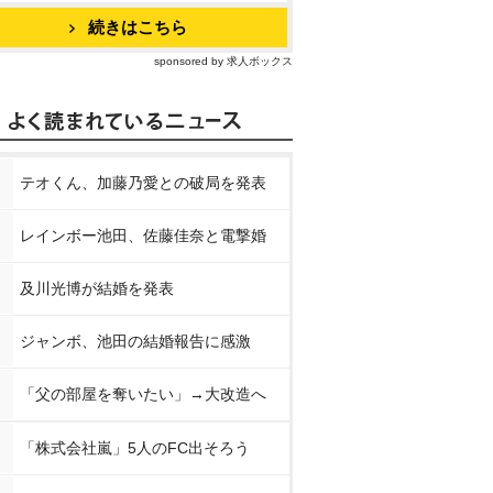
続きはこちら
sponsored by 求人ボックス
テオくん、加藤乃愛との破局を発表
レインボー池田、佐藤佳奈と電撃婚
及川光博が結婚を発表
ジャンボ、池田の結婚報告に感激
「父の部屋を奪いたい」→大改造へ
写真集 
武藤潤1st写真集
石川真佑1st.フォト
JUNYA WA
KING 
「燕飛」(通常版)
ブック わたし。
写真作品集
秋葉原
「株式会社嵐」5人のFC出そろう
nで見る
Amazonで見る
Amazonで見る
Amaz