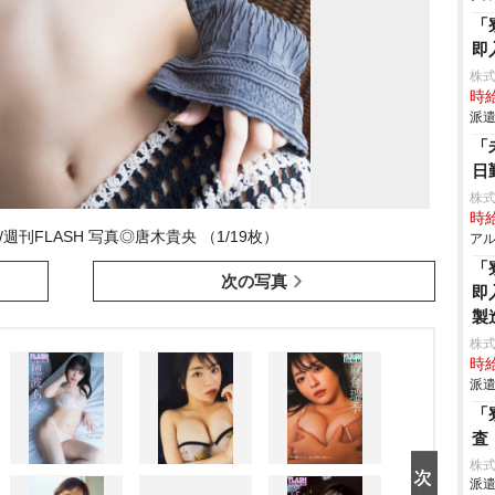
「
即
株
時給
派遣
「
日
株式
時給
/週刊FLASH 写真◎唐木貴央 （1/19枚）
アル
「
次の写真
即
製
株
時給
派遣
「
査
株
派遣