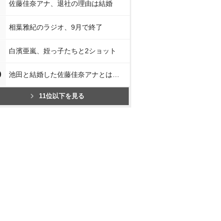
スで見る
楽天ブックスで見る
楽天ブックスで見る
楽天ブッ
佐藤佳奈アナ、退社の理由は結婚
相葉雅紀のラジオ、9月で終了
白濱亜嵐、姪っ子たちと2ショット
0
池田と結婚した佐藤佳奈アナとは…
11位以下を見る