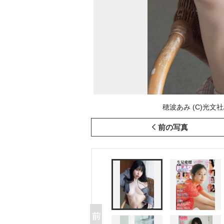
穂波あみ (C)光文社
前の写真