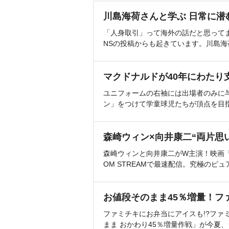
川島海荷さんと学ぶ 日常に潜
「人身取引」って海外の話だと思って
NSの投稿からも起きています。川島
マクドナルドが40年にわたり
ユニフォームの右袖には出場者のみに
ン」をつけて学童球児たちが頂点を目
森崎ウィン×向井康二“両片思
森崎ウィンと向井康二がW主演！映画『（L
OM STREAMで最速配信。究極のピュ
お値段そのまま45％増量！フ
ファミチキにお弁当にアイスも!?ファ
まま おかわり45％増量作戦」が今夏