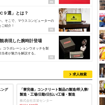
C９選」とは？
い。そこで、マウスコンピューターの
をご紹介！
界観表現した腕時計登場
NT』コラボレーションウオッチを製
担当者が魅力を解説する。
求人検索
ニング
「寮完備」コンクリート製品の製造/即入寮/
製造・工場/日勤/日払い/工場・製造
株式会社京栄センター