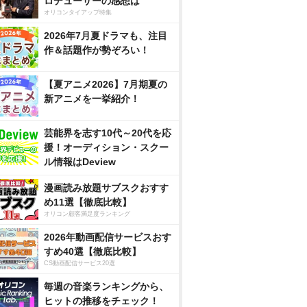
ロデューサーの感想は
オリコンタイアップ特集
2026年7月夏ドラマも、注目
作＆話題作が勢ぞろい！
【夏アニメ2026】7月期夏の
新アニメを一挙紹介！
芸能界を志す10代～20代を応
援！オーディション・スクー
ル情報はDeview
漫画読み放題サブスクおすす
め11選【徹底比較】
オリコン顧客満足度ランキング
2026年動画配信サービスおす
すめ40選【徹底比較】
CS動画配信サービス20選
毎週の音楽ランキングから、
ヒットの推移をチェック！