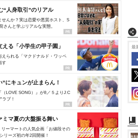
む“人身取引”のリアル
ませんか？実は恋愛や悪質ホスト、S
海荷さんと学ぶリアルな実態。
支える「小学生の甲子園」
最
与えられる「マクドナルド・ワッペ
指す
い”にキュンが止まらん！
OVE SONG）』が8／５よりJ:C
アラブ！
ァミマ夏の大盤振る舞い
ミリーマートの人気企画「お値段その
、シリーズ初の年2回開催！