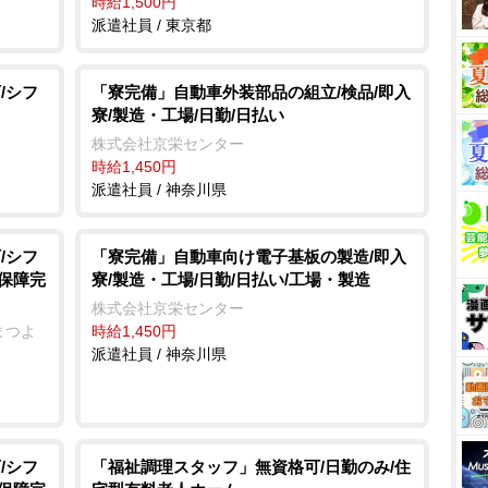
時給1,500円
派遣社員 / 東京都
/シフ
「寮完備」自動車外装部品の組立/検品/即入
寮/製造・工場/日勤/日払い
株式会社京栄センター
時給1,450円
派遣社員 / 神奈川県
/シフ
「寮完備」自動車向け電子基板の製造/即入
会保障完
寮/製造・工場/日勤/日払い/工場・製造
株式会社京栄センター
まつよ
時給1,450円
派遣社員 / 神奈川県
/シフ
「福祉調理スタッフ」無資格可/日勤のみ/住