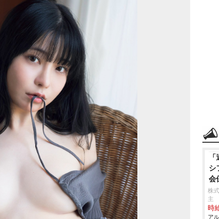
「
シ
会
株
主
時給
アル