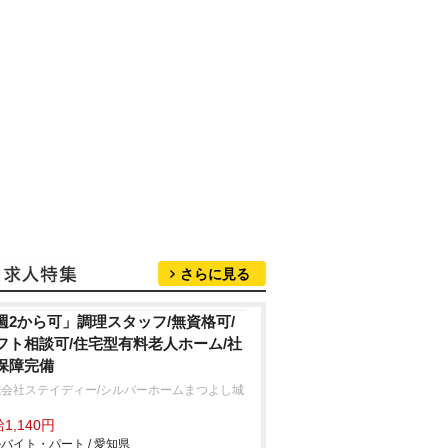
さらに見る
週2から可」調理スタッフ/無資格可/
フト相談可/住宅型有料老人ホーム/社
保障完備
式会社ステイディー/シルバーホームまつよし城
1,140円
バイト・パート / 愛知県