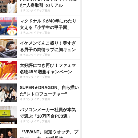
む“人身取引”のリアル
オリコンタイアップ特集
マクドナルドが40年にわたり
支える「小学生の甲子園」
オリコンタイアップ特集
イケメンてんこ盛り！尊すぎ
る男子の純情ラブに胸キュン
オリコンタイアップ特集
大好評につき再び！ファミマ
名物45％増量キャンペーン
オリコンタイアップ特集
SUPER★DRAGON、自ら描い
た”レトロフューチャー”
オリコンタイアップ特集
パソコンメーカー社員が本気
で選ぶ「10万円台PC3選」
オリコンタイアップ特集
『VIVANT』限定ウオッチ、プ