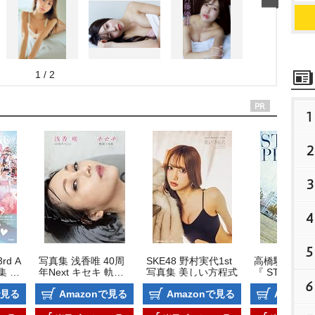
1 / 2
1
2
3
4
5
rd A
写真集 浅香唯 40周
SKE48 野村実代1st
高橋駿一 1st
集 S
年Next キセキ 軌跡×
写真集 美しい方程式
『 STILL PEA
ES
奇跡
』
6
で見る
Amazonで見る
Amazonで見る
Amazo