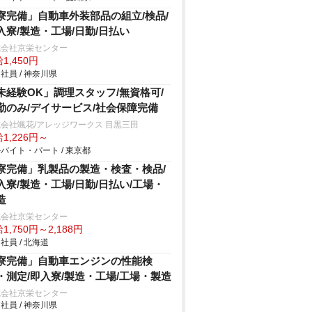
寮完備」自動車外装部品の組立/検品/
入寮/製造・工場/日勤/日払い
式会社京栄センター
1,450円
社員 / 神奈川県
未経験OK」調理スタッフ/無資格可/
勤のみ/デイサービス/社会保障完備
会社颯花/アレッジワークス 目黒三田
1,226円～
バイト・パート / 東京都
寮完備」乳製品の製造・検査・検品/
入寮/製造・工場/日勤/日払い/工場・
造
式会社京栄センター
1,750円～2,188円
社員 / 北海道
寮完備」自動車エンジンの性能検
・測定/即入寮/製造・工場/工場・製造
式会社京栄センター
社員 / 神奈川県