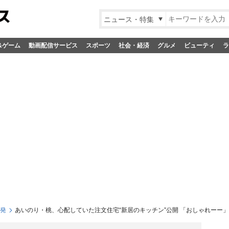
ニュース・特集
&ゲーム
動画配信サービス
スポーツ
社会・経済
グルメ
ビューティ
ラ
S発
あいのり・桃、心配していた注文住宅“新居のキッチン”公開 「おしゃれーー