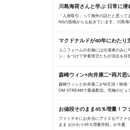
川島海荷さんと学ぶ 日常に潜
「人身取引」って海外の話だと思って
NSの投稿からも起きています。川島
マクドナルドが40年にわたり
ユニフォームの右袖には出場者のみに
ン」をつけて学童球児たちが頂点を目
森崎ウィン×向井康二“両片思
森崎ウィンと向井康二がW主演！映画『（L
OM STREAMで最速配信。究極のピュ
お値段そのまま45％増量！フ
ファミチキにお弁当にアイスも!?ファ
まま おかわり45％増量作戦」が今夏