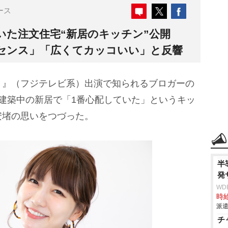
ース
いた注文住宅“新居のキッチン”公開
センス」「広くてカッコいい」と反響
』（フジテレビ系）出演で知られるブロガーの
建築中の新居で「1番心配していた」というキッ
安堵の思いをつづった。
半
発
WD
時給
派遣
チ