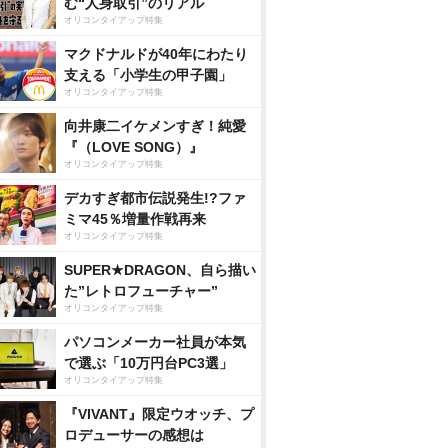
む“人身取引”のリアル
オリコンタイアップ特集
マクドナルドが40年にわたり
支える「小学生の甲子園」
オリコンタイアップ特集
向井康二イケメンすぎ！純愛
『（LOVE SONG）』
オリコンタイアップ特集
デカすぎ都市伝説発生!?ファ
ミマ45％増量作戦再来
オリコンタイアップ特集
SUPER★DRAGON、自ら描い
た”レトロフューチャー”
オリコンタイアップ特集
パソコンメーカー社員が本気
で選ぶ「10万円台PC3選」
オリコンタイアップ特集
『VIVANT』限定ウオッチ、プ
ロデューサーの感想は