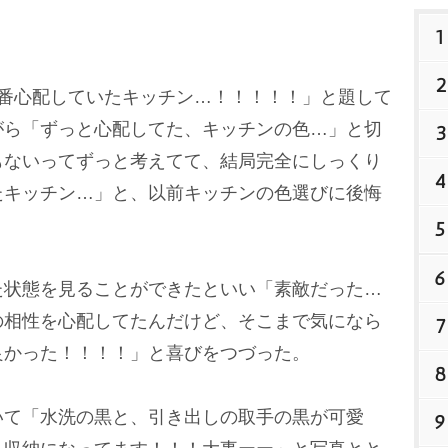
1
2
番心配していたキッチン…！！！！！」と題して
がら「ずっと心配してた、キッチンの色…」と切
3
もないってずっと考えてて、結局完全にしっくり
4
たキッチン…」と、以前キッチンの色選びに後悔
。
5
6
状態を見ることができたといい「素敵だった…
の相性を心配してたんだけど、そこまで気になら
7
良かった！！！！」と喜びをつづった。
8
て「水洗の黒と、引き出しの取手の黒が可愛
9