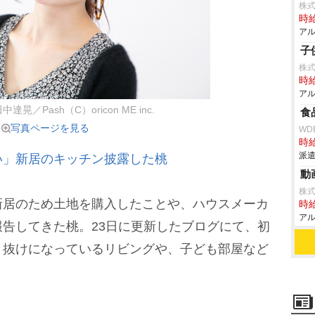
株
時給
アル
子
株式
時給
アル
達晃／Pash（C）oricon ME inc.
食
写真ページを見る
WD
時給
派遣
い」新居のキッチン披露した桃
動
株式
居のため土地を購入したことや、ハウスメーカ
時給
アル
告してきた桃。23日に更新したブログにて、初
き抜けになっているリビングや、子ども部屋など