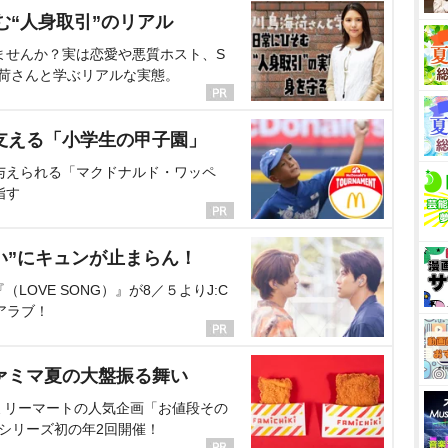
む“人身取引”のリアル
ませんか？実は恋愛や悪質ホスト、S
海荷さんと学ぶリアルな実態。
支える「小学生の甲子園」
与えられる「マクドナルド・ワッペ
指す
い”にキュンが止まらん！
OVE SONG）』が8／５よりJ:C
アラブ！
ァミマ夏の大盤振る舞い
ミリーマートの人気企画「お値段その
、シリーズ初の年2回開催！