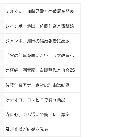
テオくん、加藤乃愛との破局を発表
レインボー池田、佐藤佳奈と電撃婚
ジャンボ、池田の結婚報告に感激
「父の部屋を奪いたい」→大改造へ
元横綱・朝青龍、白鵬翔氏と再会2S
佐藤佳奈アナ、退社の理由は結婚
研ナオコ、コンビニで買う商品
寺田心、ジム通いで筋トレ…激変
及川光博が結婚を発表