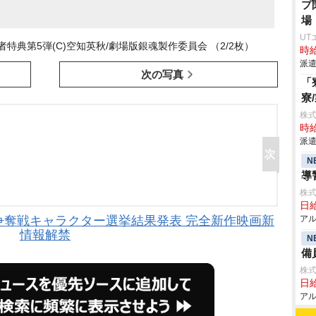
プ
場
UT
者特典第5弾(C)空知英秋/劇場版銀魂製作委員会 （2/2枚）
時給
派遣
次の写真
「
寮
株
時給
派遣
N
導
株式
日給
争奪戦キャラクター選挙結果発表 完全新作映画新
アル
情報解禁
N
備
株式
日給
アル