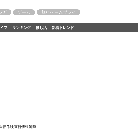
ンガ
ゲーム
無料ゲームプレイ
イフ
ランキング
推し活
新着トレンド
完全新作映画新情報解禁