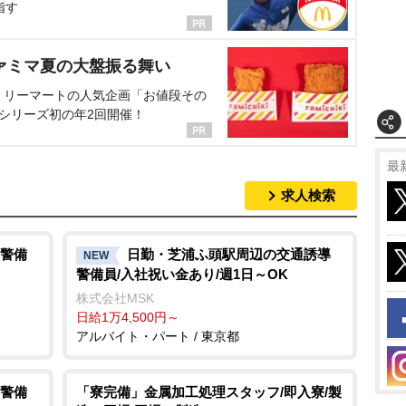
指す
ァミマ夏の大盤振る舞い
ミリーマートの人気企画「お値段その
、シリーズ初の年2回開催！
最
求人検索
警備
日勤・芝浦ふ頭駅周辺の交通誘導
NEW
警備員/入社祝い金あり/週1日～OK
株式会社MSK
日給1万4,500円～
アルバイト・パート / 東京都
警備
「寮完備」金属加工処理スタッフ/即入寮/製