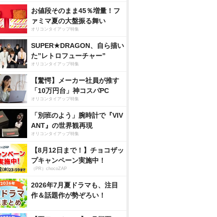
お値段そのまま45％増量！フ
ァミマ夏の大盤振る舞い
オリコンタイアップ特集
SUPER★DRAGON、自ら描い
た”レトロフューチャー”
オリコンタイアップ特集
【驚愕】メーカー社員が推す
「10万円台」神コスパPC
オリコンタイアップ特集
「別班のよう」腕時計で『VIV
ANT』の世界観再現
オリコンタイアップ特集
【8月12日まで！】チョコザッ
プキャンペーン実施中！
（PR）chocoZAP
2026年7月夏ドラマも、注目
作＆話題作が勢ぞろい！