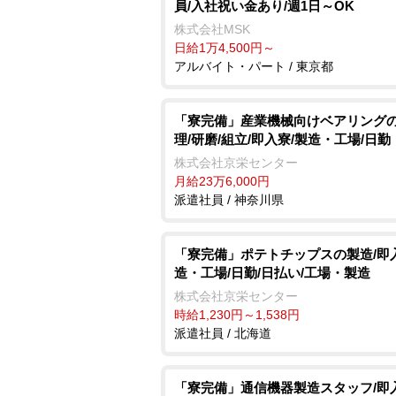
員/入社祝い金あり/週1日～OK
株式会社MSK
日給1万4,500円～
アルバイト・パート / 東京都
「寮完備」産業機械向けベアリング
理/研磨/組立/即入寮/製造・工場/日勤
株式会社京栄センター
月給23万6,000円
派遣社員 / 神奈川県
「寮完備」ポテトチップスの製造/即
造・工場/日勤/日払い/工場・製造
株式会社京栄センター
時給1,230円～1,538円
派遣社員 / 北海道
「寮完備」通信機器製造スタッフ/即