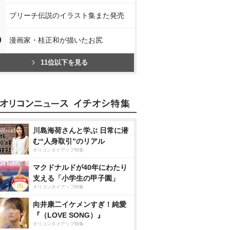
ブリーチ伝説のイラスト集また発売
0
漫画家・桂正和が描いたお尻
11位以下を見る
川島海荷さんと学ぶ 日常に潜
む“人身取引”のリアル
オリコンタイアップ特集
マクドナルドが40年にわたり
支える「小学生の甲子園」
オリコンタイアップ特集
向井康二イケメンすぎ！純愛
『（LOVE SONG）』
オリコンタイアップ特集