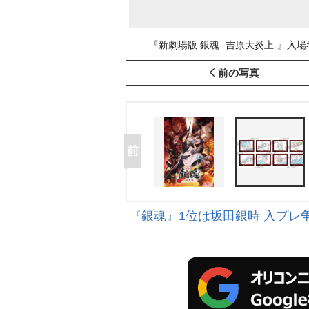
『新劇場版 銀魂 -吉原大炎上-』入場
前の写真
『銀魂』1位は坂田銀時 入プレ