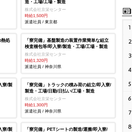
造・工場/工場・製造
株式会社京栄センター
時給1,500円
派遣社員 / 東京都
1
の熱処
「寮完備」基盤製造の装置作業簡単な組立
2
検査梱包等/即入寮/製造・工場/工場・製造
株式会社京栄センター
3
時給1,320円
派遣社員 / 神奈川県
4
5
入寮/製
「寮完備」トラックの積み荷の組立/即入寮/
製造・工場/日勤/日払い/工場・製造
6
株式会社京栄センター
時給1,300円
派遣社員 / 神奈川県
7
8
入寮/製
「寮完備」PETシートの製造/運搬/即入寮/