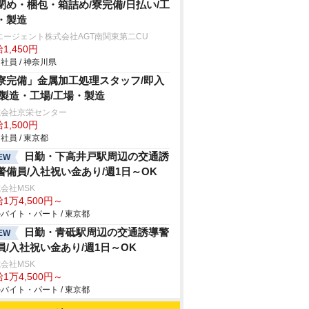
閉め・梱包・箱詰め/寮完備/日払い/工
・製造
エージェント株式会社AGT南関東第二CU
1,450円
社員 / 神奈川県
寮完備」金属加工処理スタッフ/即入
/製造・工場/工場・製造
式会社京栄センター
1,500円
社員 / 東京都
日勤・下高井戸駅周辺の交通誘
EW
警備員/入社祝い金あり/週1日～OK
会社MSK
1万4,500円～
バイト・パート / 東京都
日勤・青砥駅周辺の交通誘導警
EW
員/入社祝い金あり/週1日～OK
会社MSK
1万4,500円～
バイト・パート / 東京都