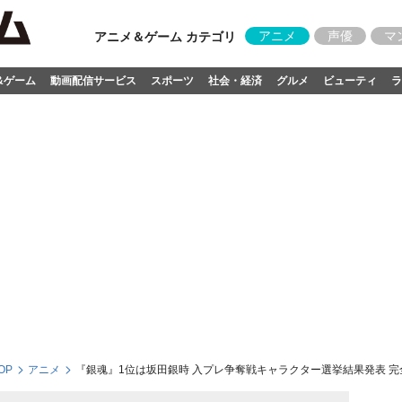
アニメ
声優
マ
アニメ＆ゲーム カテゴリ
&ゲーム
動画配信サービス
スポーツ
社会・経済
グルメ
ビューティ
ラ
OP
アニメ
『銀魂』1位は坂田銀時 入プレ争奪戦キャラクター選挙結果発表 