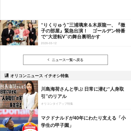
“りくりゅう”三浦璃来＆木原龍一、『徹
子の部屋』緊急出演！ ゴールデン特番
で“大逆転V”の舞台裏明かす
2026-03-12
ニュース一覧へ戻る
オリコンニュース イチオシ特集
川島海荷さんと学ぶ 日常に潜む“人身取
引”のリアル
オリコンタイアップ特集
マクドナルドが40年にわたり支える「小
学生の甲子園」