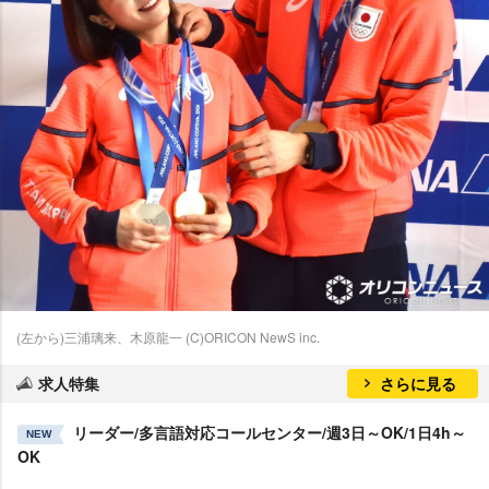
(左から)三浦璃来、木原龍一 (C)ORICON NewS inc.
求人特集
さらに見る
リーダー/多言語対応コールセンター/週3日～OK/1日4h～
NEW
OK