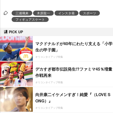
三浦璃来
木原龍一
インスタ発
スポーツ
フィギュアスケート
PICK UP
マクドナルドが40年にわたり支える「小学
生の甲子園」
オリコンタイアップ特集
デカすぎ都市伝説発生!?ファミマ45％増量
作戦再来
オリコンタイアップ特集
向井康二イケメンすぎ！純愛『（LOVE S
ONG）』
オリコンタイアップ特集