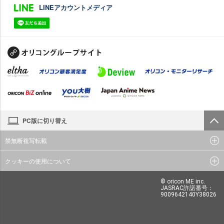
LINEアカウントメディア
PC版に切り替え
禁無断複写転載
クッキーの使用について
© oricon ME inc.
JASRAC許諾番号：
9009642140Y38026