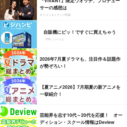
『VIVANT』限定ウオッチ、プロデュー
サーの感想は
オリコンタイアップ特集
自販機にピッ！ですぐに買えちゃう
（PR）ジハンピ
2026年7月夏ドラマも、注目作＆話題作
が勢ぞろい！
【夏アニメ2026】7月期夏の新アニメを
一挙紹介！
芸能界を志す10代～20代を応援！ オー
ディション・スクール情報はDeview