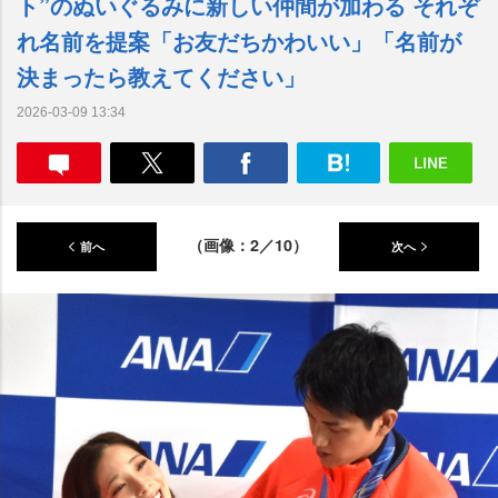
ト”のぬいぐるみに新しい仲間が加わる それぞ
れ名前を提案「お友だちかわいい」「名前が
決まったら教えてください」
2026-03-09 13:34
（画像：2／10）
前へ
次へ