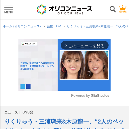
ホーム (オリコンニュース)
芸能 TOP
りくりゅう・三浦璃来&木原龍一、“2人の
このニュースを見る
arrow_forward_ios
Powered by 
GliaStudios
M
ニュース
SNS発
u
t
りくりゅう・三浦璃来&木原龍一、“2人のペッ
e