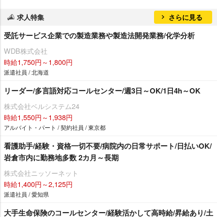
求人特集
さらに見る
受託サービス企業での製造業務や製造法開発業務/化学分析
WDB株式会社
時給1,750円～1,800円
派遣社員 / 北海道
リーダー/多言語対応コールセンター/週3日～OK/1日4h～OK
株式会社ベルシステム24
時給1,550円～1,938円
アルバイト・パート / 契約社員 / 東京都
看護助手/経験・資格一切不要/病院内の日常サポート/日払いOK/
倉市内に勤務地多数 2カ月～長期
株式会社ニッソーネット
時給1,400円～2,125円
派遣社員 / 愛知県
大手生命保険のコールセンター/経験活かして高時給/昇給あり/土