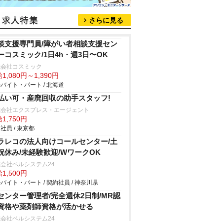
さらに見る
談支援専門員/障がい者相談支援セン
ーコスミック/1日4h・週3日〜OK
式会社コスミック
1,080円～1,390円
バイト・パート / 北海道
払い可・産廃回収の助手スタッフ!
式会社エクスプレス・エージェント
1,750円
社員 / 東京都
ラレコの法人向けコールセンター/土
祝休み/未経験歓迎/WワークOK
会社ベルシステム24
1,500円
バイト・パート / 契約社員 / 神奈川県
Iセンター管理者/完全週休2日制/MR認
資格や薬剤師資格が活かせる
会社ベルシステム24