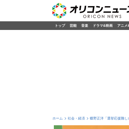
トップ
芸能
音楽
ドラマ&映画
アニメ
ホーム
社会・経済
蝶野正洋「選挙応援難し