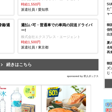
時給1,550円
SU
た
派遣社員 / 愛知県
ャ
警備/週
週払い可・普通車での車両の回送ドライバ
韓
信
ー!
出
株式会社エクスプレス・エージェント
時給1,500円
夏
派遣社員 / 東京都
名
再
韓
続きはこちら
ズ
じ
sponsored by 求人ボックス