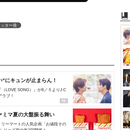
イッター発
い”にキュンが止まらん！
OVE SONG）』が8／５よりJ:C
アラブ！
ァミマ夏の大盤振る舞い
ミリーマートの人気企画「お値段その
、シリーズ初の年2回開催！