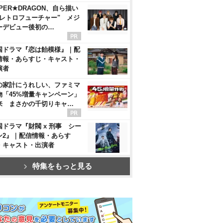
PER★DRAGON、自ら描い
"レトロフューチャー" メジ
ーデビュー後初の…
国ドラマ『恋は飴模様』｜配
情報・あらすじ・キャスト・
演者
の家計にうれしい、ファミマ
物「45%増量キャンペーン」
来 まさかの千切りキャ…
国ドラマ『財閥 x 刑事 シー
ン2』｜配信情報・あらす
・キャスト・出演者
特集をもっと見る