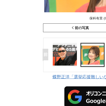
保科有里 (C)
前の写真
蝶野正洋「選挙応援難しい