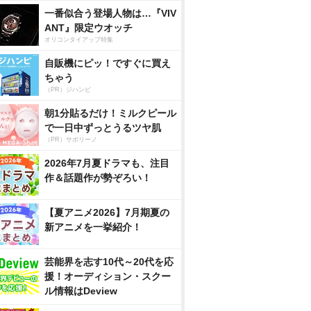
一番似合う登場人物は…『VIV
ANT』限定ウオッチ
オリコンタイアップ特集
自販機にピッ！ですぐに買え
ちゃう
（PR）ジハンピ
朝1分貼るだけ！ミルクピール
で一日中ずっとうるツヤ肌
（PR）サボリーノ
2026年7月夏ドラマも、注目
作＆話題作が勢ぞろい！
【夏アニメ2026】7月期夏の
新アニメを一挙紹介！
芸能界を志す10代～20代を応
援！オーディション・スクー
ル情報はDeview