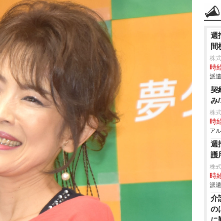
週
間
株
時給
派遣
契
み
株式
時給
アル
週
護
株
時給
派遣
介
の
に