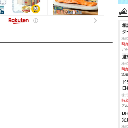
相
タ
株
時給
アル
週
株
時給
派遣
ド
日
株式
時給
アル
D
定
株式