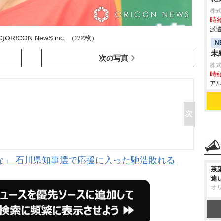
株
時給
派遣
ORICON NewS inc. （2/2枚）
N
未
次の写真
株式
時給
アル
な」 石川県知事選で応援に入った馳浩敗れる
茶
違
オ