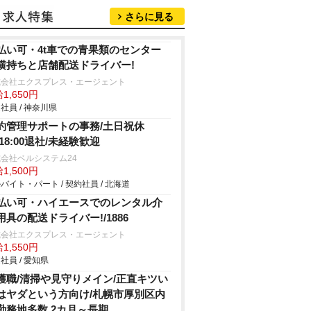
さらに見る
払い可・4t車での青果類のセンター
横持ちと店舗配送ドライバー!
式会社エクスプレス・エージェント
1,650円
社員 / 神奈川県
約管理サポートの事務/土日祝休
/18:00退社/未経験歓迎
会社ベルシステム24
1,500円
バイト・パート / 契約社員 / 北海道
払い可・ハイエースでのレンタル介
用具の配送ドライバー!/1886
式会社エクスプレス・エージェント
1,550円
社員 / 愛知県
護職/清掃や見守りメイン/正直キツい
はヤダという方向け/札幌市厚別区内
勤務地多数 2カ月～長期