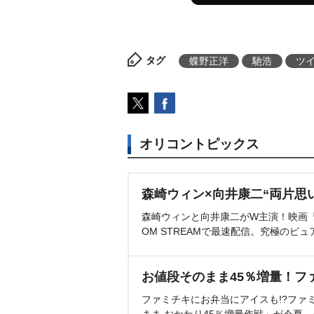
タグ
蝶野正洋
馳浩
ツ
オリコントピックス
森崎ウィン×向井康二“両片思
森崎ウィンと向井康二がW主演！映画『（L
OM STREAMで最速配信。究極のピュ
お値段そのまま45％増量！フ
ファミチキにお弁当にアイスも!?ファ
まま おかわり45％増量作戦」が今夏