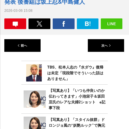
発表 後番組は坂上忍&中島健人
2026-03-06 15:08
前へ
次へ
TBS、松本人志の『水ダウ』復帰
は未定「現段階でそういった話は
ありません」
【写真あり】「いつも仲良いのか
伝わってきます」小池栄子＆坂田
亘氏のレアな夫婦2ショット ※記
事下段
【写真あり】「スタイル抜群」ド
ロンジョ風の“妖艶ルック”で胸元