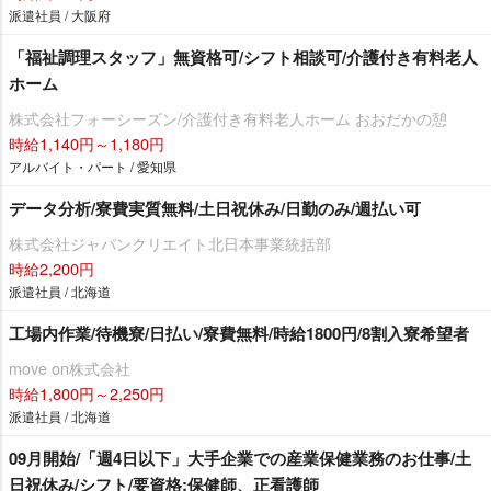
派遣社員 / 大阪府
「福祉調理スタッフ」無資格可/シフト相談可/介護付き有料老人
ホーム
株式会社フォーシーズン/介護付き有料老人ホーム おおだかの憩
時給1,140円～1,180円
アルバイト・パート / 愛知県
データ分析/寮費実質無料/土日祝休み/日勤のみ/週払い可
株式会社ジャパンクリエイト北日本事業統括部
時給2,200円
派遣社員 / 北海道
工場内作業/待機寮/日払い/寮費無料/時給1800円/8割入寮希望者
move on株式会社
時給1,800円～2,250円
派遣社員 / 北海道
09月開始/「週4日以下」大手企業での産業保健業務のお仕事/土
日祝休み/シフト/要資格:保健師、正看護師