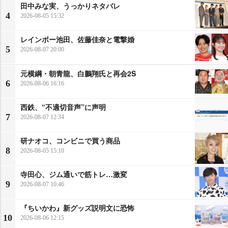
田中みな実、うっかりネタバレ
4
2026-08-05 15:32
レインボー池田、佐藤佳奈と電撃婚
5
2026-08-07 20:00
元横綱・朝青龍、白鵬翔氏と再会2S
6
2026-08-06 16:16
西鉄、“不適切音声”に声明
7
2026-08-07 12:34
研ナオコ、コンビニで買う商品
8
2026-08-05 15:10
寺田心、ジム通いで筋トレ…激変
9
2026-08-07 10:46
『ちいかわ』新グッズ説明文に恐怖
10
2026-08-06 12:15