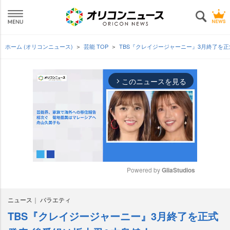
ホーム (オリコンニュース)
芸能 TOP
TBS『クレイジージャーニー』3月終了を
このニュースを見る
arrow_forward_ios
Powered by 
GliaStudios
M
ニュース
バラエティ
u
t
TBS『クレイジージャーニー』3月終了を正式
e