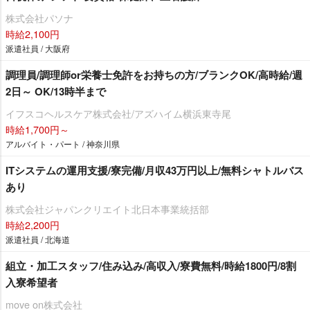
株式会社パソナ
時給2,100円
派遣社員 / 大阪府
調理員/調理師or栄養士免許をお持ちの方/ブランクOK/高時給/週
2日～ OK/13時半まで
イフスコヘルスケア株式会社/アズハイム横浜東寺尾
時給1,700円～
アルバイト・パート / 神奈川県
ITシステムの運用支援/寮完備/月収43万円以上/無料シャトルバス
あり
株式会社ジャパンクリエイト北日本事業統括部
時給2,200円
派遣社員 / 北海道
組立・加工スタッフ/住み込み/高収入/寮費無料/時給1800円/8割
入寮希望者
move on株式会社