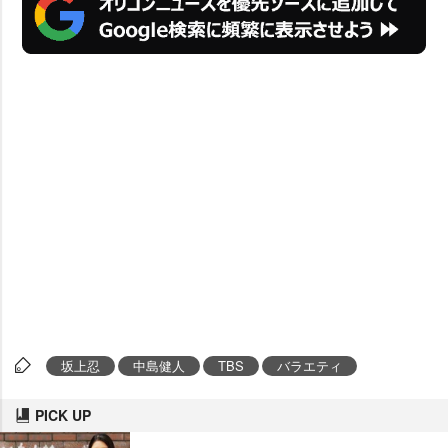
坂上忍
中島健人
TBS
バラエティ
PICK UP