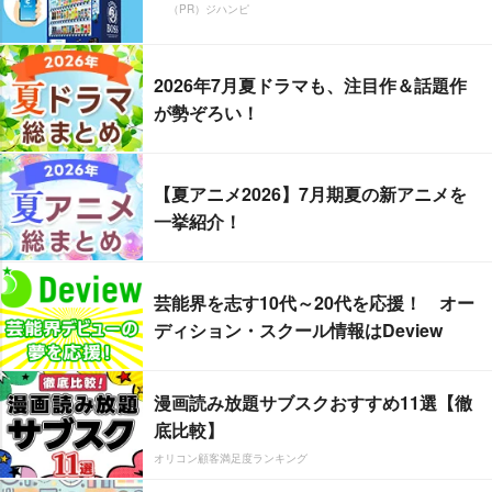
（PR）ジハンピ
2026年7月夏ドラマも、注目作＆話題作
が勢ぞろい！
【夏アニメ2026】7月期夏の新アニメを
一挙紹介！
芸能界を志す10代～20代を応援！ オー
ディション・スクール情報はDeview
漫画読み放題サブスクおすすめ11選【徹
底比較】
オリコン顧客満足度ランキング