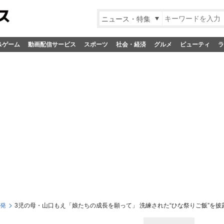
ニュース・特集
&ゲーム
動画配信サービス
スポーツ
社会・経済
グルメ
ビューティ
ラ
S発
3児の母・山口もえ「娘たちの成長を願って」 洗練された“ひな祭りご飯”を