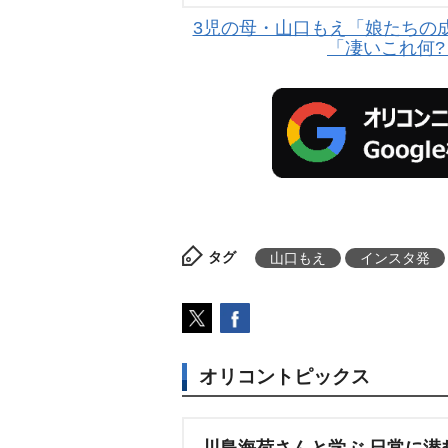
3児の母・山口もえ「娘たちの成
「凄いこれ何
タグ
山口もえ
インスタ発
オリコントピックス