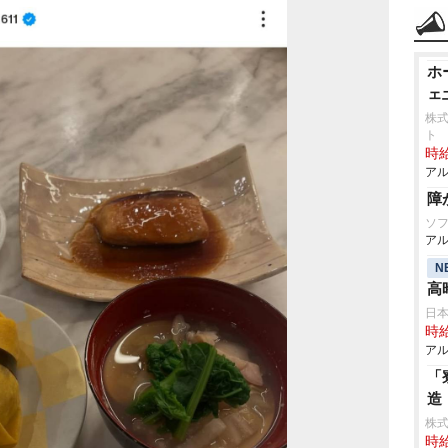
ホ
ェ
株
ト
時給
アル
障
ソ
アル
N
高
日
時給
アル
「
造
株
時給