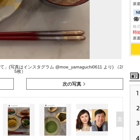
派遣
N
備
株
時給
派遣
真はインスタグラム @moe_yamaguchi0611 より) （2/
5枚）
次の写真
1
2
3
4