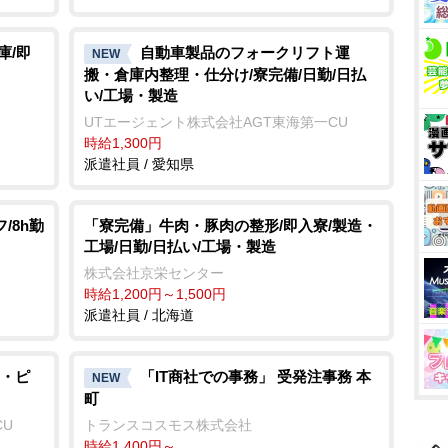
庫/即
自動車製品のフォークリフト運
NEW
搬・倉庫内整理・仕分け/寮完備/日勤/日払
い/工場・製造
UTエージェント株式会社AGT東海第一CU
時給1,300円
派遣社員 / 愛知県
/8h勤
「寮完備」牛肉・豚肉の整形/即入寮/製造・
工場/日勤/日払い/工場・製造
株式会社京栄センター
時給1,200円～1,500円
派遣社員 / 北海道
・ピ
「IT商社での事務」 受発注事務 本
NEW
町
CU
トランスコスモス株式会社
時給1,400円～