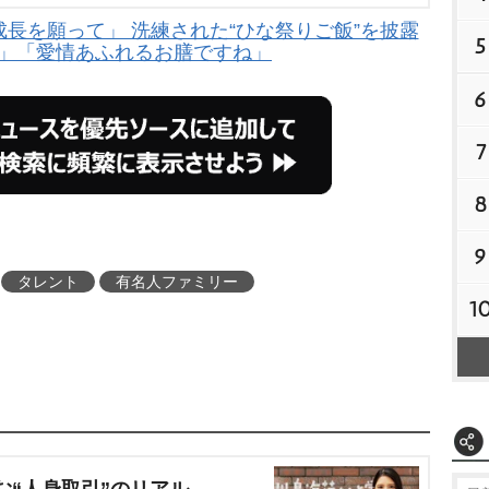
長を願って」 洗練された“ひな祭りご飯”を披露
5
?」「愛情あふれるお膳ですね」
6
7
8
9
タレント
有名人ファミリー
1