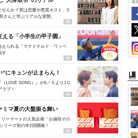
む“人身取引”のリアル
最
ませんか？実は恋愛や悪質ホスト、S
海荷さんと学ぶリアルな実態。
支える「小学生の甲子園」
与えられる「マクドナルド・ワッペ
指す
い”にキュンが止まらん！
OVE SONG）』が8／５よりJ:C
アラブ！
ァミマ夏の大盤振る舞い
ミリーマートの人気企画「お値段その
、シリーズ初の年2回開催！