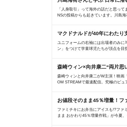
川島海荷さんと学ぶ 日常に潜
「人身取引」って海外の話だと思って
NSの投稿からも起きています。川島
マクドナルドが40年にわたり
ユニフォームの右袖には出場者のみに
ン」をつけて学童球児たちが頂点を目
森崎ウィン×向井康二“両片思
森崎ウィンと向井康二がW主演！映画『（L
OM STREAMで最速配信。究極のピュ
お値段そのまま45％増量！フ
ファミチキにお弁当にアイスも!?ファ
まま おかわり45％増量作戦」が今夏