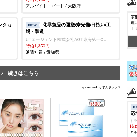
アルバイト・パート / 大阪府
茶
違
ンクも
化学製品の運搬/寮完備/日払い/工
NEW
オ
場・製造
UTエージェント株式会社AGT東海第一CU
時給1,350円
派遣社員 / 愛知県
続きはこちら
sponsored by 求人ボックス
N
応
ト
時給
アル