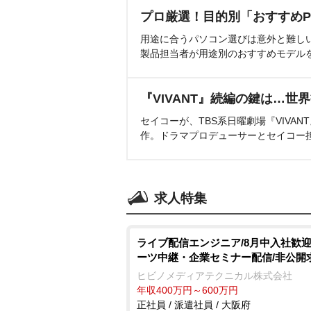
プロ厳選！目的別「おすすめP
用途に合うパソコン選びは意外と難し
製品担当者が用途別のおすすめモデル
『VIVANT』続編の鍵は…世
セイコーが、TBS系日曜劇場『VIVA
作。ドラマプロデューサーとセイコー
求人特集
ライブ配信エンジニア/8月中入社歓迎
ーツ中継・企業セミナー配信/非公開
ヒビノメディアテクニカル株式会社
年収400万円～600万円
正社員 / 派遣社員 / 大阪府