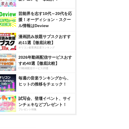
芸能界を志す10代～20代を応
援！オーディション・スクー
ル情報はDeview
漫画読み放題サブスクおすす
め11選【徹底比較】
オリコン顧客満足度ランキング
2026年動画配信サービスおす
すめ40選【徹底比較】
CS動画配信サービス20選
毎週の音楽ランキングから、
ヒットの推移をチェック！
試写会、登壇イベント、サイ
ンチェキなどプレゼント！
プレゼント特集