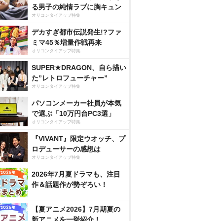
る男子の純情ラブに胸キュン
オリコンタイアップ特集
デカすぎ都市伝説発生!?ファ
ミマ45％増量作戦再来
オリコンタイアップ特集
SUPER★DRAGON、自ら描い
た”レトロフューチャー”
オリコンタイアップ特集
パソコンメーカー社員が本気
で選ぶ「10万円台PC3選」
オリコンタイアップ特集
『VIVANT』限定ウオッチ、プ
ロデューサーの感想は
オリコンタイアップ特集
2026年7月夏ドラマも、注目
作＆話題作が勢ぞろい！
【夏アニメ2026】7月期夏の
新アニメを一挙紹介！