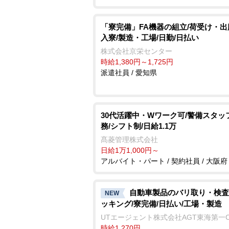
「寮完備」FA機器の組立/荷受け・出
入寮/製造・工場/日勤/日払い
株式会社京栄センター
時給1,380円～1,725円
派遣社員 / 愛知県
30代活躍中・Wワーク可/警備スタッフ
務/シフト制/日給1.1万
髙菱管理株式会社
日給1万1,000円～
アルバイト・パート / 契約社員 / 大阪府
自動車製品のバリ取り・検査
NEW
ッキング/寮完備/日払い/工場・製造
UTエージェント株式会社AGT東海第一
時給1,270円