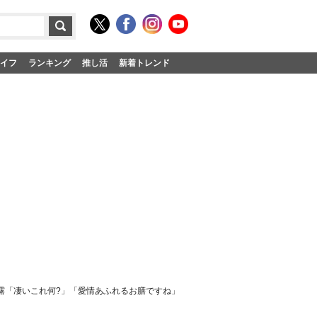
イフ
ランキング
推し活
新着トレンド
披露「凄いこれ何?」「愛情あふれるお膳ですね」