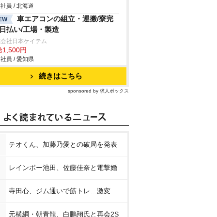
社員 / 北海道
車エアコンの組立・運搬/寮完
EW
/日払い/工場・製造
式会社日本ケイテム
1,500円
社員 / 愛知県
続きはこちら
sponsored by 求人ボックス
テオくん、加藤乃愛との破局を発表
レインボー池田、佐藤佳奈と電撃婚
寺田心、ジム通いで筋トレ…激変
元横綱・朝青龍、白鵬翔氏と再会2S