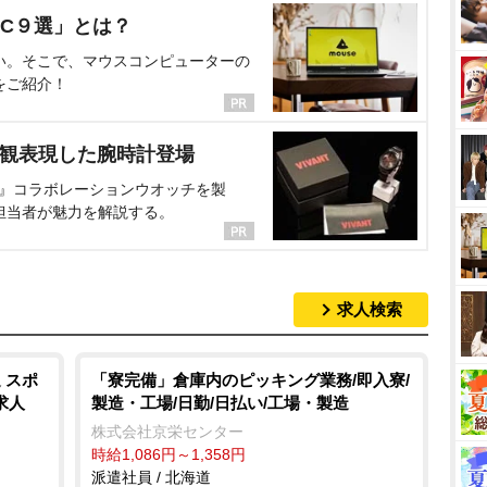
C９選」とは？
い。そこで、マウスコンピューターの
をご紹介！
界観表現した腕時計登場
NT』コラボレーションウオッチを製
担当者が魅力を解説する。
求人検索
 スポ
「寮完備」倉庫内のピッキング業務/即入寮/
求人
製造・工場/日勤/日払い/工場・製造
株式会社京栄センター
時給1,086円～1,358円
派遣社員 / 北海道