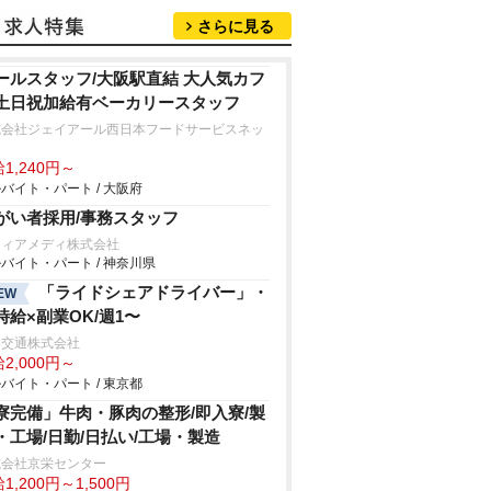
さらに見る
ールスタッフ/大阪駅直結 大人気カフ
土日祝加給有ベーカリースタッフ
式会社ジェイアール西日本フードサービスネッ
1,240円～
バイト・パート / 大阪府
がい者採用/事務スタッフ
フィアメディ株式会社
バイト・パート / 神奈川県
「ライドシェアドライバー」・
EW
時給×副業OK/週1〜
本交通株式会社
2,000円～
バイト・パート / 東京都
寮完備」牛肉・豚肉の整形/即入寮/製
・工場/日勤/日払い/工場・製造
式会社京栄センター
1,200円～1,500円