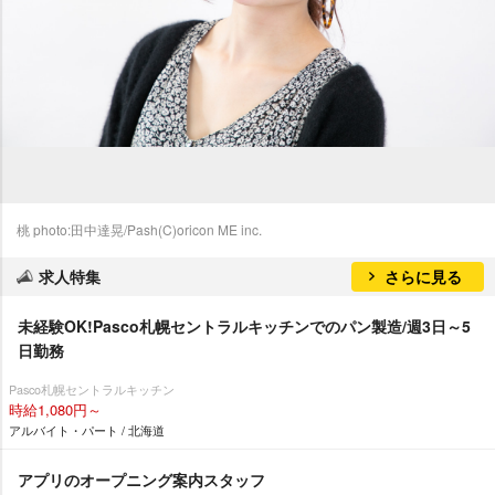
桃 photo:田中達晃/Pash(C)oricon ME inc.
求人特集
さらに見る
未経験OK!Pasco札幌セントラルキッチンでのパン製造/週3日～5
日勤務
Pasco札幌セントラルキッチン
時給1,080円～
アルバイト・パート / 北海道
アプリのオープニング案内スタッフ