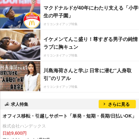
マクドナルドが40年にわたり支える「小学
生の甲子園」
オリコンタイアップ特集
イケメンてんこ盛り！尊すぎる男子の純情
ラブに胸キュン
オリコンタイアップ特集
川島海荷さんと学ぶ 日常に潜む“人身取
引”のリアル
オリコンタイアップ特集
求人特集
さらに見る
オフィス移転・引越しサポート「単発・短期・長期/日払いOK」
株式会社ハンデックス
日給9,600円