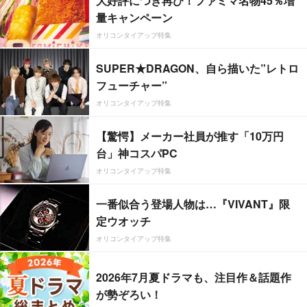
大好評につき再び！ファミマ名物45％増
量キャンペーン
オリコンタイアップ特集
SUPER★DRAGON、自ら描いた”レトロ
フューチャー”
オリコンタイアップ特集
【驚愕】メーカー社員が推す「10万円
台」神コスパPC
オリコンタイアップ特集
一番似合う登場人物は…『VIVANT』限
定ウオッチ
オリコンタイアップ特集
2026年7月夏ドラマも、注目作＆話題作
が勢ぞろい！