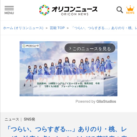
ホーム (オリコンニュース)
芸能 TOP
「つらい、つらすぎる…」ありのり・桃、
このニュースを見る
arrow_forward_ios
Powered by 
GliaStudios
M
ニュース
SNS発
u
t
「つらい、つらすぎる…」ありのり・桃、レ
e