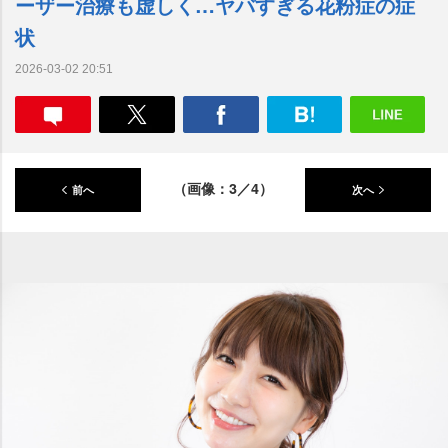
ーザー治療も虚しく…ヤバすぎる花粉症の症
状
2026-03-02 20:51
（画像：3／4）
前へ
次へ