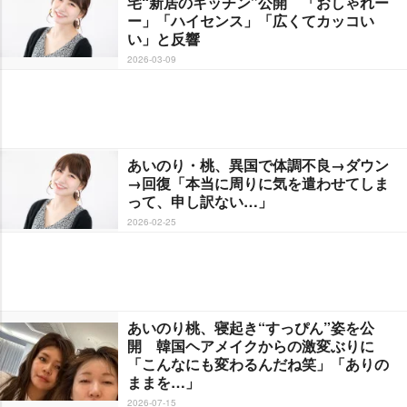
宅“新居のキッチン”公開 「おしゃれー
ー」「ハイセンス」「広くてカッコい
い」と反響
2026-03-09
あいのり・桃、異国で体調不良→ダウン
→回復「本当に周りに気を遣わせてしま
って、申し訳ない…」
2026-02-25
あいのり桃、寝起き“すっぴん”姿を公
開 韓国ヘアメイクからの激変ぶりに
「こんなにも変わるんだね笑」「ありの
ままを…」
2026-07-15