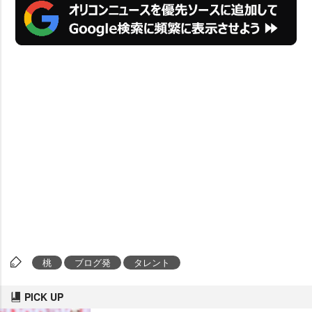
桃
ブログ発
タレント
PICK UP