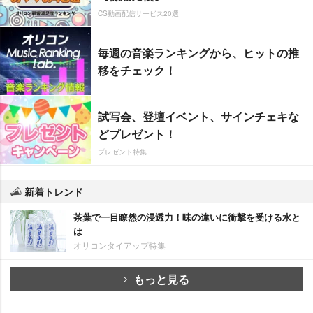
CS動画配信サービス20選
毎週の音楽ランキングから、ヒットの推
移をチェック！
試写会、登壇イベント、サインチェキな
どプレゼント！
プレゼント特集
新着トレンド
茶葉で一目瞭然の浸透力！味の違いに衝撃を受ける水と
は
オリコンタイアップ特集
もっと見る