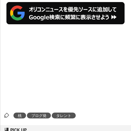
桃
ブログ発
タレント
PICK UP