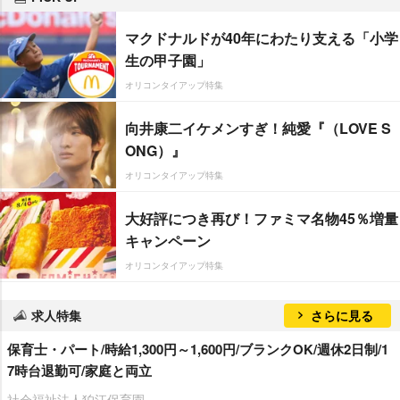
マクドナルドが40年にわたり支える「小学
生の甲子園」
オリコンタイアップ特集
向井康二イケメンすぎ！純愛『（LOVE S
ONG）』
オリコンタイアップ特集
大好評につき再び！ファミマ名物45％増量
キャンペーン
オリコンタイアップ特集
求人特集
さらに見る
保育士・パート/時給1,300円～1,600円/ブランクOK/週休2日制/1
7時台退勤可/家庭と両立
社会福祉法人狛江保育園