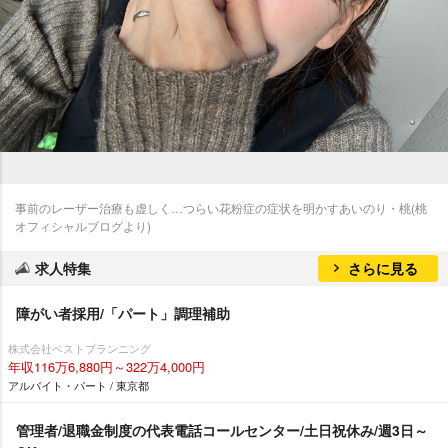
事前のレーザー治療も虚しく…つらい花粉症の症状を明かすあいのり・桃(桃
オフィシャルブログより)
求人特集
さらに見る
障がい者採用/「パート」調理補助
株式会社ベストプランニング
年収116万6,880円～322万4,000円
アルバイト・パート / 東京都
管理者/退職金制度の代表電話コールセンター/土日祝休み/週3日～