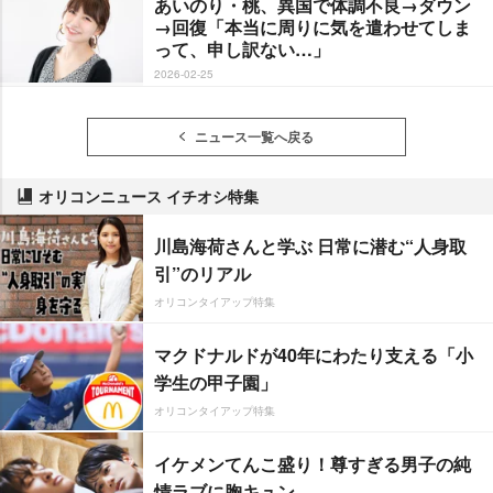
あいのり・桃、異国で体調不良→ダウン
→回復「本当に周りに気を遣わせてしま
って、申し訳ない…」
2026-02-25
ニュース一覧へ戻る
オリコンニュース イチオシ特集
川島海荷さんと学ぶ 日常に潜む“人身取
引”のリアル
オリコンタイアップ特集
マクドナルドが40年にわたり支える「小
学生の甲子園」
オリコンタイアップ特集
イケメンてんこ盛り！尊すぎる男子の純
情ラブに胸キュン