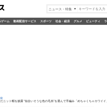
ニュース・特集
&ゲーム
動画配信サービス
スポーツ
社会・経済
グルメ
ビューティ
ラ
S発
んだニット帽を披露 “似合いそうな色の毛糸”を選んで手編み「めちゃくちゃカワイ