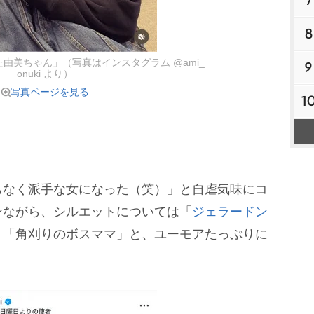
7
8
由美ちゃん」（写真はインスタグラム @ami_
9
onuki より）
写真ページを見る
1
なく派手な女になった（笑）」と自虐気味にコ
ンながら、シルエットについては「
ジェラードン
」「角刈りのボスママ」と、ユーモアたっぷりに