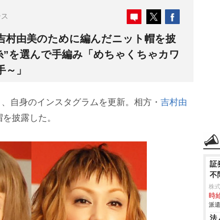
ース
・吉村由美のために編んだニット帽を披
糸”を選んで手編み「めちゃくちゃカワ
手～」
2日、自身のインスタグラムを更新。相方・
吉村由
帽を披露した。
証
不
株式
時給
派遣
法