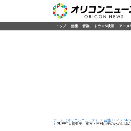
トップ
芸能
音楽
ドラマ&映画
アニメ
ホーム（オリコンニュース）
芸能 TOP
SN
PUFFY大貫亜美、相方・吉村由美のために編