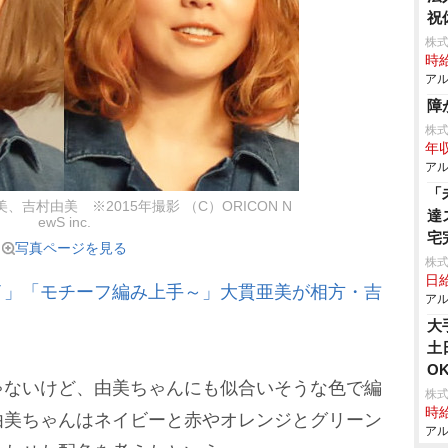
祝
株式
時給
アル
障
株
年収
アル
「
、吉村由美 ※2015年撮影 （C）ORICON N
達
ewS inc.
宅
写真ページを見る
株
日給
イ」「モチーフ編み上手～」大貫亜美が相方・吉
アル
大
土
O
ないけど、由美ちゃんにも似合いそうな色で編
株式
時給
由美ちゃんはネイビーと赤やオレンジとグリーン
アル