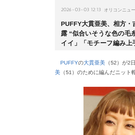
2026-03-03 12:13
オリコンニュ
PUFFY大貫亜美、相方
露 “似合いそうな色の毛
イイ」「モチーフ編み上
PUFFY
の
大貫亜美
（52）が
美
（51）のために編んだニット