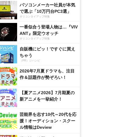
パソコンメーカー社員が本気
で選ぶ「10万円台PC3選」
オリコンタイアップ特集
一番似合う登場人物は…『VIV
ANT』限定ウオッチ
オリコンタイアップ特集
自販機にピッ！ですぐに買え
ちゃう
（PR）ジハンピ
2026年7月夏ドラマも、注目
作＆話題作が勢ぞろい！
【夏アニメ2026】7月期夏の
新アニメを一挙紹介！
芸能界を志す10代～20代を応
援！オーディション・スクー
ル情報はDeview