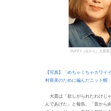
PUFFY（左から）大貫亜美
【写真】「めちゃくちゃカワイ
村亜美のために編んだニット帽
大貫は「欲しがられたわけじゃ
んであげた」と報告。「昔から