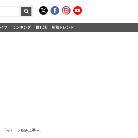
イフ
ランキング
推し活
新着トレンド
イ」「モチーフ編み上手～」