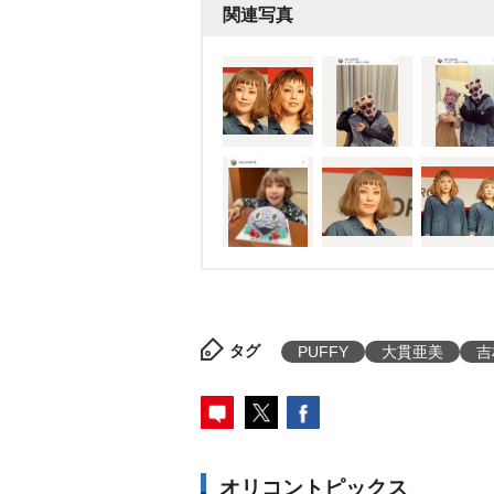
関連写真
タグ
PUFFY
大貫亜美
吉
オリコントピックス