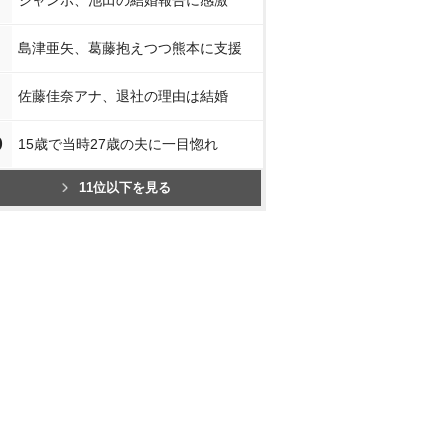
ジャンボ、池田の結婚報告に感激
島津亜矢、葛藤抱えつつ熊本に支援
佐藤佳奈アナ、退社の理由は結婚
0
15歳で当時27歳の夫に一目惚れ
11位以下を見る