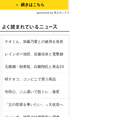
続きはこちら
sponsored by 求人ボックス
テオくん、加藤乃愛との破局を発表
レインボー池田、佐藤佳奈と電撃婚
元横綱・朝青龍、白鵬翔氏と再会2S
研ナオコ、コンビニで買う商品
寺田心、ジム通いで筋トレ…激変
「父の部屋を奪いたい」→大改造へ