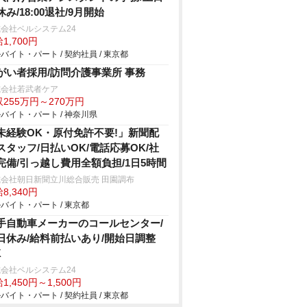
休み/18:00退社/9月開始
会社ベルシステム24
1,700円
バイト・パート / 契約社員 / 東京都
がい者採用/訪問介護事業所 事務
式会社若武者ケア
255万円～270万円
バイト・パート / 神奈川県
未経験OK・原付免許不要!」新聞配
スタッフ/日払いOK/電話応募OK/社
完備/引っ越し費用全額負担/1日5時間
式会社朝日新聞立川総合販売 田園調布
8,340円
バイト・パート / 東京都
手自動車メーカーのコールセンター/
日休み/給料前払いあり/開始日調整
K
会社ベルシステム24
1,450円～1,500円
バイト・パート / 契約社員 / 東京都