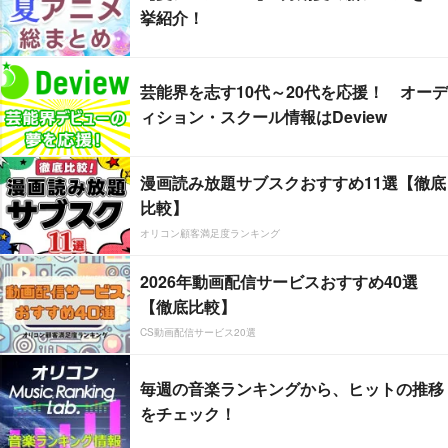
挙紹介！
芸能界を志す10代～20代を応援！ オーデ
ィション・スクール情報はDeview
漫画読み放題サブスクおすすめ11選【徹底
比較】
オリコン顧客満足度ランキング
2026年動画配信サービスおすすめ40選
【徹底比較】
CS動画配信サービス20選
毎週の音楽ランキングから、ヒットの推移
をチェック！