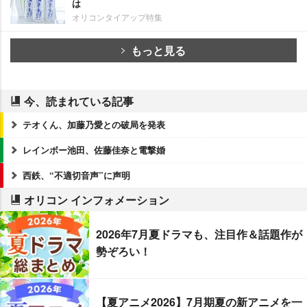
は
オリコンタイアップ特集
もっと見る
今、読まれている記事
テオくん、加藤乃愛との破局を発表
レインボー池田、佐藤佳奈と電撃婚
西鉄、“不適切音声”に声明
オリコン インフォメーション
2026年7月夏ドラマも、注目作＆話題作が
勢ぞろい！
【夏アニメ2026】7月期夏の新アニメを一