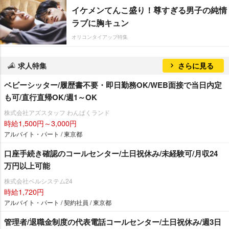
イケメンてんこ盛り！尊すぎる男子の純情
ラブに胸キュン
オリコンタイアップ特集
求人特集
さらに見る
ベビーシッター/履歴書不要・即日勤務OK/WEB面接で当日内定
も可/直行直帰OK/週1～OK
株式会社アズスタッフ わんぱくランド
時給1,500円～3,000円
アルバイト・パート / 東京都
口座手続き確認のコールセンター/土日祝休み/未経験可/月収24
万円以上可能
株式会社ベルシステム24
時給1,720円
アルバイト・パート / 契約社員 / 東京都
管理者/退職金制度の代表電話コールセンター/土日祝休み/週3日