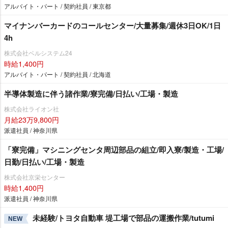
アルバイト・パート / 契約社員 / 東京都
マイナンバーカードのコールセンター/大量募集/週休3日OK/1日
4h
株式会社ベルシステム24
時給1,400円
アルバイト・パート / 契約社員 / 北海道
半導体製造に伴う諸作業/寮完備/日払い/工場・製造
株式会社ライオン社
月給23万9,800円
派遣社員 / 神奈川県
「寮完備」マシニングセンタ周辺部品の組立/即入寮/製造・工場/
日勤/日払い/工場・製造
株式会社京栄センター
時給1,400円
派遣社員 / 神奈川県
未経験/トヨタ自動車 堤工場で部品の運搬作業/tutumi
NEW