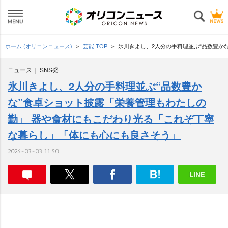
ホーム (オリコンニュース)
芸能 TOP
氷川きよし、2人分の手料理並ぶ“品数豊か
ニュース
SNS発
氷川きよし、2人分の手料理並ぶ“品数豊か
な”食卓ショット披露「栄養管理もわたしの
勤」 器や食材にもこだわり光る「これぞ丁寧
な暮らし」「体にも心にも良さそう」
2026-03-03 11:50