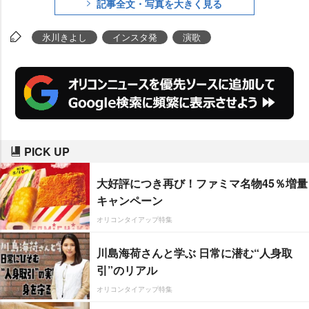
記事全文・写真を大きく見る
氷川きよし
インスタ発
演歌
PICK UP
大好評につき再び！ファミマ名物45％増量
キャンペーン
オリコンタイアップ特集
川島海荷さんと学ぶ 日常に潜む“人身取
引”のリアル
オリコンタイアップ特集