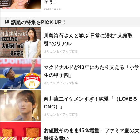
そう」
2025-12-02
話題の特集をPICK UP！
川島海荷さんと学ぶ 日常に潜む“人身取
引”のリアル
オリコンタイアップ特集
マクドナルドが40年にわたり支える「小学
生の甲子園」
オリコンタイアップ特集
向井康二イケメンすぎ！純愛『（LOVE S
ONG）』
オリコンタイアップ特集
お値段そのまま45％増量！ファミマ夏の大
盤振る舞い