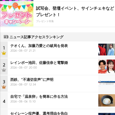
試写会、登壇イベント、サインチェキなど
プレゼント！
プレゼント特集
ニュース記事アクセスランキング
テオくん、加藤乃愛との破局を発表
1
2026-08-07 21:21
レインボー池田、佐藤佳奈と電撃婚
2
2026-08-07 20:00
西鉄、“不適切音声”に声明
3
2026-08-07 12:34
自宅で「温泉卵」を簡単に作る方法
4
2026-08-06 15:10
セイレーン役声優、選考理由を告白