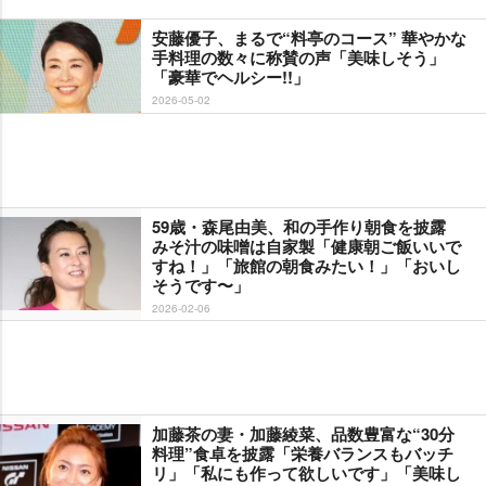
安藤優子、まるで“料亭のコース” 華やかな
手料理の数々に称賛の声「美味しそう」
「豪華でヘルシー!!」
2026-05-02
59歳・森尾由美、和の手作り朝食を披露
みそ汁の味噌は自家製「健康朝ご飯いいで
すね！」「旅館の朝食みたい！」「おいし
そうです〜」
2026-02-06
加藤茶の妻・加藤綾菜、品数豊富な“30分
料理”食卓を披露「栄養バランスもバッチ
リ」「私にも作って欲しいです」「美味し