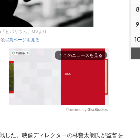
8
9
do「ビバリウム」MVより
1
写真ページを見る
このニュースを見る
arrow_forward_ios
Powered by 
GliaStudios
M
挑戦した。映像ディレクターの林響太朗氏が監督を
u