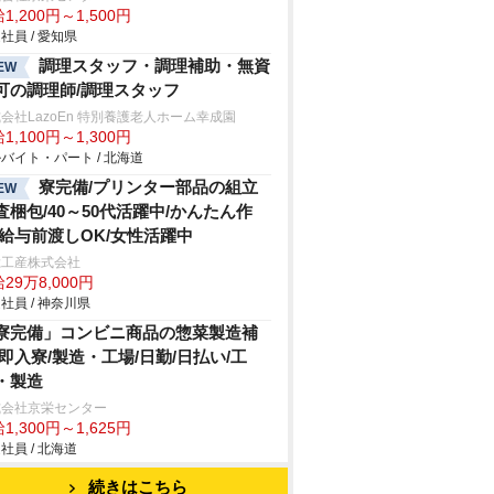
1,200円～1,500円
社員 / 愛知県
調理スタッフ・調理補助・無資
EW
可の調理師/調理スタッフ
会社LazoEn 特別養護老人ホーム幸成園
1,100円～1,300円
バイト・パート / 北海道
寮完備/プリンター部品の組立
EW
査梱包/40～50代活躍中/かんたん作
/給与前渡しOK/女性活躍中
総工産株式会社
29万8,000円
社員 / 神奈川県
寮完備」コンビニ商品の惣菜製造補
/即入寮/製造・工場/日勤/日払い/工
・製造
式会社京栄センター
1,300円～1,625円
社員 / 北海道
続きはこちら