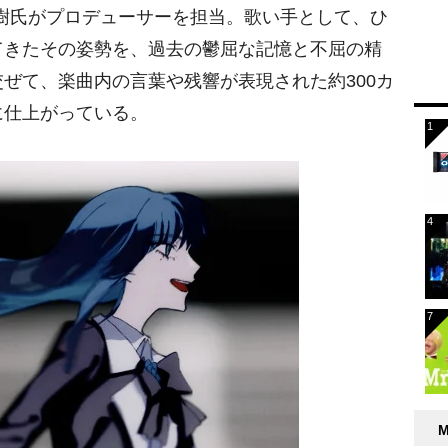
t
大野瑞樹氏がプロデューサーを担当。歌い手として、ひ
e
てきたその姿勢を、過去の鬱屈な記憶と不屈の精
ぜて、楽曲内の言葉や残響が表現された約300カ
に仕上がっている。