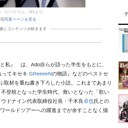
do「ビバリウム」MVより
写真ページを見る
の後にコンテンツが続きます
と私』 は、Ado自らが語った半生をもとに、
れってキセキ
GReeeeN
の物語』などのベストセ
及ぶ取材を重ね書き下ろした小説。これまであまり
、不登校となった学生時代、救いとなった「歌い
ラウドナイン代表取締役社長・千木良
卓也
氏との
らワールドツアーへの躍進までが余すことなく描