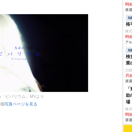
時給
派遣
N
格
株式
時給
アル
N
検
業
日
月給
派遣
「
助
do「ビバリウム」MVより
場
写真ページを見る
株
時給
派遣