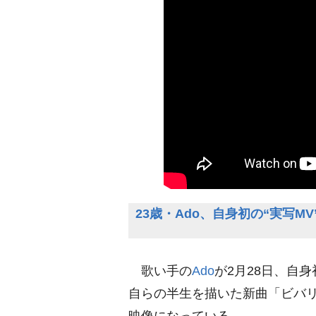
23歳・Ado、自身初の“実写
歌い手の
Ado
が2月28日、自
自らの半生を描いた新曲「ビバリ