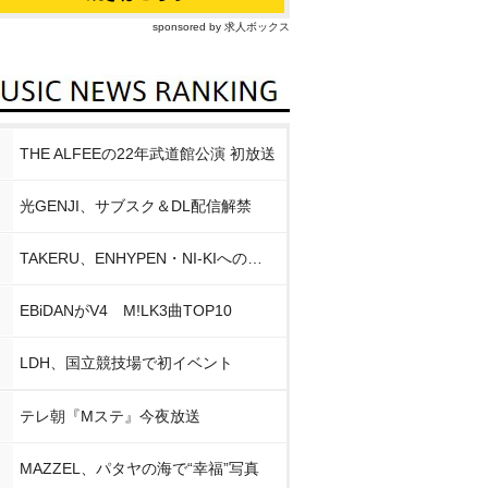
sponsored by 求人ボックス
THE ALFEEの22年武道館公演 初放送
光GENJI、サブスク＆DL配信解禁
TAKERU、ENHYPEN・NI-KIへの思い
EBiDANがV4 M!LK3曲TOP10
LDH、国立競技場で初イベント
テレ朝『Mステ』今夜放送
MAZZEL、パタヤの海で“幸福”写真