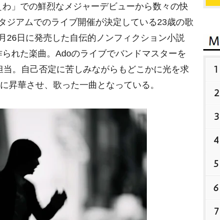
っせぇわ」での鮮烈なメジャーデビューから数々の快
タジアムでのライブ開催が決定している23歳の歌
月26日に発売した自伝的ノンフィクション小説
作られた楽曲。Adoのライブでバンドマスターを
1
曲を担当。自己否定に苦しみながらもどこかに光を求
クに昇華させ、歌った一曲となっている。
2
3
4
5
6
7