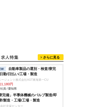
さらに見る
自動車製品の選別・検査/寮完
EW
/日勤/日払い/工場・製造
エージェント株式会社AGT東海第一CU
1,180円
社員 / 愛知県
寮完備」半導体機械のバルブ製造/即
寮/製造・工場/工場・製造
式会社京栄センター