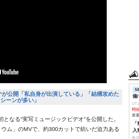
N
MV”が公開「私自身が出演している」「結構攻めた
備
シーンが多い」
UT
時給
派遣
身初となる“実写ミュージックビデオ”を公開した。
「
ウム」のMVで、約300カットで紡いだ迫力ある
入
株