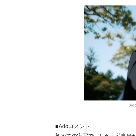
A
■Adoコメント
初めての実写で、しかも私自身