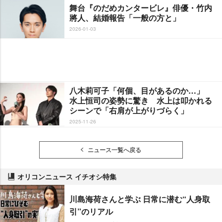
舞台『のだめカンタービレ』俳優・竹内
將人、結婚報告「一般の方と」
2026-01-03
八木莉可子「何個、目があるのか…」
水上恒司の姿勢に驚き 水上は叩かれる
シーンで「右肩が上がりづらく」
2025-11-26
ニュース一覧へ戻る
オリコンニュース イチオシ特集
川島海荷さんと学ぶ 日常に潜む“人身取
引”のリアル