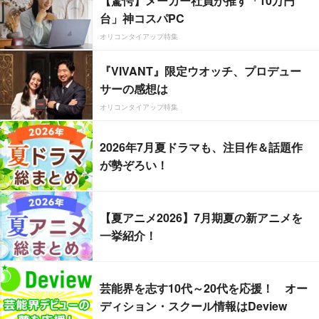
【驚愕】メーカー社員が推す「10万円
台」神コスパPC
オリコンタイアップ特集
『VIVANT』限定ウオッチ、プロデュー
サーの感想は
オリコンタイアップ特集
2026年7月夏ドラマも、注目作＆話題作
が勢ぞろい！
【夏アニメ2026】7月期夏の新アニメを
一挙紹介！
芸能界を志す10代～20代を応援！ オー
ディション・スクール情報はDeview