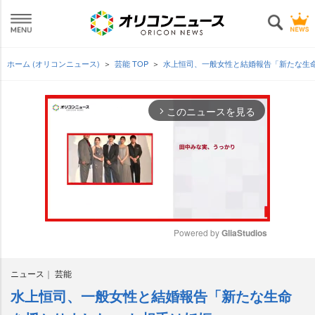
ホーム (オリコンニュース)
芸能 TOP
水上恒司、一般女性と結婚報告「新たな生
このニュースを見る
arrow_forward_ios
Powered by 
GliaStudios
M
ニュース
芸能
u
t
水上恒司、一般女性と結婚報告「新たな生命
e