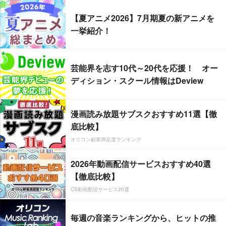
【夏アニメ2026】7月期夏の新アニメを
一挙紹介！
芸能界を志す10代～20代を応援！ オー
ディション・スクール情報はDeview
漫画読み放題サブスクおすすめ11選【徹
底比較】
オリコン顧客満足度ランキング
2026年動画配信サービスおすすめ40選
【徹底比較】
CS動画配信サービス20選
毎週の音楽ランキングから、ヒットの推