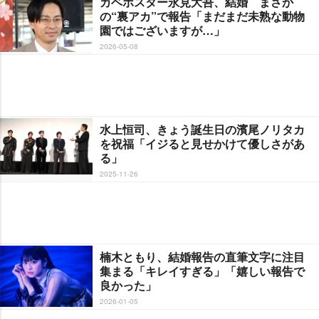
カベポスター永見大吾、結婚 まさか
の“裏アカ”で報告「まだまだ未熟な動物
園ではございますが…」
2026-05-08
水上恒司、きょう誕生日の濱尾ノリタカ
を祝福「イジると見せかけて優しさがあ
る」
2025-11-26
楠木ともり、結婚報告の直筆文字に注目
集まる「キレイすぎる」「嬉しい報告で
良かった」
2026-01-05