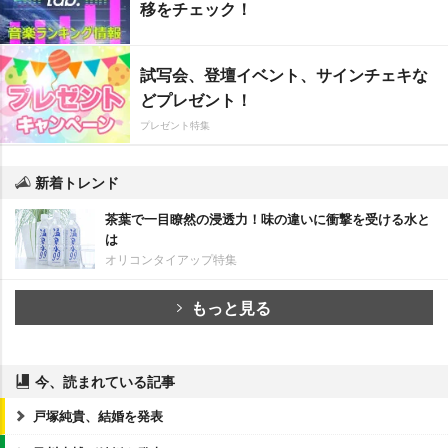
移をチェック！
試写会、登壇イベント、サインチェキな
どプレゼント！
プレゼント特集
新着トレンド
茶葉で一目瞭然の浸透力！味の違いに衝撃を受ける水と
は
オリコンタイアップ特集
もっと見る
今、読まれている記事
戸塚純貴、結婚を発表