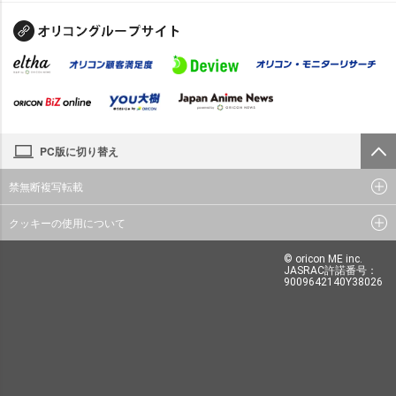
PC版に切り替え
禁無断複写転載
クッキーの使用について
© oricon ME inc.
JASRAC許諾番号：
9009642140Y38026