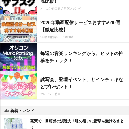
底比較】
オリコン顧客満足度ランキング
2026年動画配信サービスおすすめ40選
【徹底比較】
CS動画配信サービス20選
毎週の音楽ランキングから、ヒットの推
移をチェック！
試写会、登壇イベント、サインチェキな
どプレゼント！
プレゼント特集
新着トレンド
茶葉で一目瞭然の浸透力！味の違いに衝撃を受ける水と
は