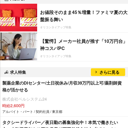
お値段そのまま45％増量！ファミマ夏の大
盤振る舞い
オリコンタイアップ特集
【驚愕】メーカー社員が推す「10万円台」
神コスパPC
オリコンタイアップ特集
求人特集
さらに見る
製薬企業のDIセンター/土日祝休み/月収39万円以上可/薬剤師資
格が活かせる
株式会社ベルシステム24
時給2,600円
アルバイト・パート / 契約社員 / 東京都
タクシードライバー／夜日勤の募集強化中！本気で働きたい