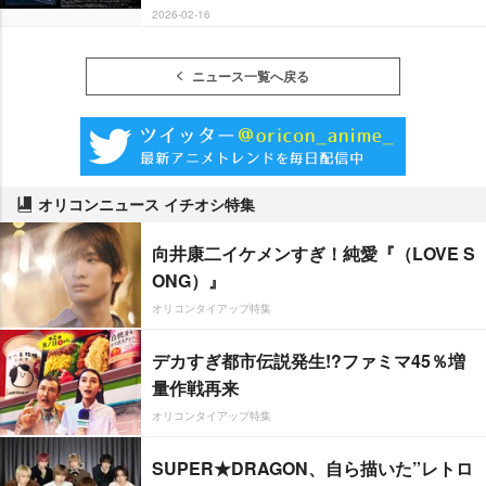
2026-02-16
ニュース一覧へ戻る
オリコンニュース イチオシ特集
向井康二イケメンすぎ！純愛『（LOVE S
ONG）』
オリコンタイアップ特集
デカすぎ都市伝説発生!?ファミマ45％増
量作戦再来
オリコンタイアップ特集
SUPER★DRAGON、自ら描いた”レトロ