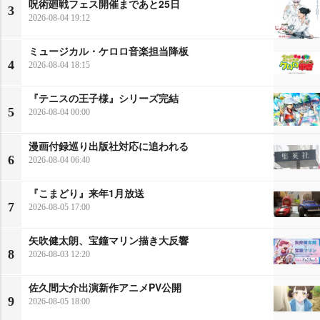
呪術廻戦フェス開催まであと25日
3
2026-08-04 19:12
ミュージカル・ケロロ音楽担当降板
4
2026-08-04 18:15
『テニスの王子様』シリーズ完結
5
2026-08-04 00:00
漫画付録巡り出版社対応に追われる
6
2026-08-04 06:40
『こまどり』来年1月放送
7
2026-08-05 17:00
矢吹健太朗、宝鐘マリン描き大反響
8
2026-08-03 12:20
佐久間大介出演新作アニメPV公開
9
2026-08-05 18:00