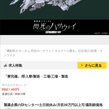
『機動戦士ガンダム 閃光のハサウェイ キルケーの魔女』設定画(C)創通・サ
ンライズ
求人特集
さらに見る
「寮完備」/即入寮/製造・工場/工場・製造
株式会社京栄センター
時給1,450円
派遣社員 / 神奈川県
製薬企業のDIセンター/土日祝休み/月収39万円以上可/薬剤師資格