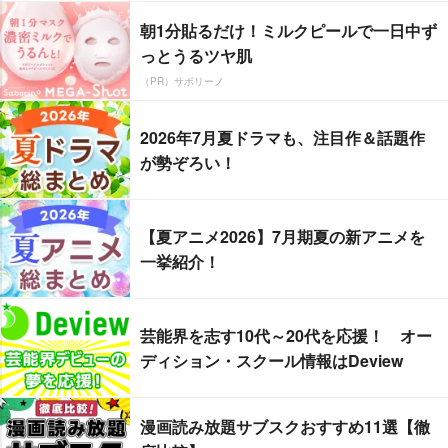
朝1分貼るだけ！ミルクピールで一日中ず
っとうるツヤ肌
（PR）サボリーノ
2026年7月夏ドラマも、注目作＆話題作
が勢ぞろい！
【夏アニメ2026】7月期夏の新アニメを
一挙紹介！
芸能界を志す10代～20代を応援！ オー
ディション・スクール情報はDeview
漫画読み放題サブスクおすすめ11選【徹