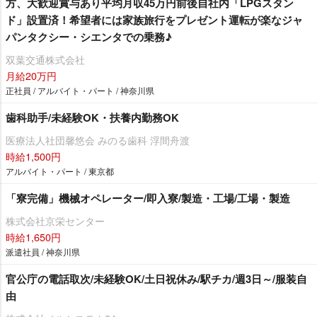
方、大歓迎賞与あり平均月収45万円前後自社内「LPGスタン
ド」設置済！希望者には家族旅行をプレゼント運転が楽なジャ
パンタクシー・シエンタでの乗務♪
双葉交通株式会社
月給20万円
正社員 / アルバイト・パート / 神奈川県
歯科助手/未経験OK・扶養内勤務OK
医療法人社団馨悠会 みのる歯科 浮間舟渡
時給1,500円
アルバイト・パート / 東京都
「寮完備」機械オペレーター/即入寮/製造・工場/工場・製造
株式会社京栄センター
時給1,650円
派遣社員 / 神奈川県
官公庁の電話取次/未経験OK/土日祝休み/駅チカ/週3日～/服装自
由