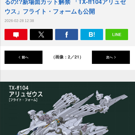
るの!?新場面カット解禁 「TX-ff104アリュゼ
ウス」フライト・フォームも公開
2026-02-28 12:38
（画像：2／21）
前へ
次へ