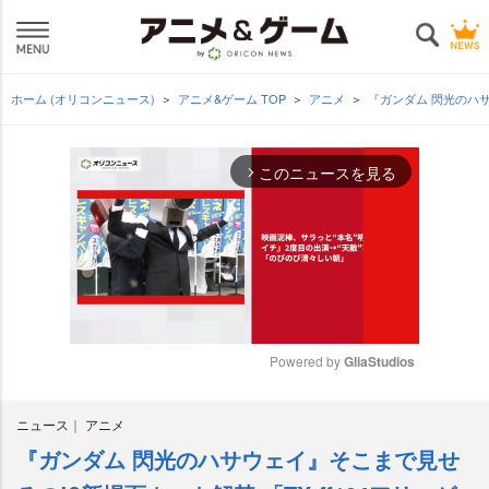
ホーム (オリコンニュース)
アニメ&ゲーム TOP
アニメ
『ガンダム 閃光のハサ
このニュースを見る
arrow_forward_ios
Powered by 
GliaStudios
M
ニュース
アニメ
u
t
『ガンダム 閃光のハサウェイ』そこまで見せ
e