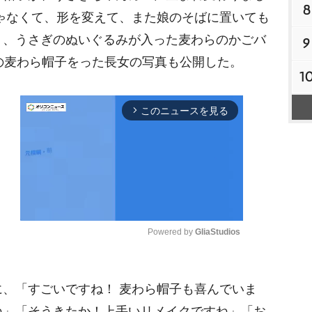
8
ゃなくて、形を変えて、また娘のそばに置いても
り、うさぎのぬいぐるみが入った麦わらのかごバ
9
の麦わら帽子をった長女の写真も公開した。
1
このニュースを見る
arrow_forward_ios
Powered by 
GliaStudios
M
、「すごいですね！ 麦わら帽子も喜んでいま
u
t
ね」「そうきたか！上手いリメイクですね」「お