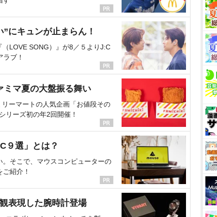
い”にキュンが止まらん！
OVE SONG）』が8／５よりJ:C
アラブ！
ァミマ夏の大盤振る舞い
ミリーマートの人気企画「お値段その
、シリーズ初の年2回開催！
C９選」とは？
い。そこで、マウスコンピューターの
をご紹介！
界観表現した腕時計登場