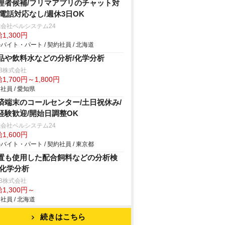
理者候補/フリマアプリのチャット対
/電話対応なし/週休3日OK
会社ベルシステム24
1,300円
バイト・パート / 契約社員 / 北海道
品や飲料水などの分析/化学分析
B株式会社
1,700円～1,800円
社員 / 愛知県
済端末のコールセンター/土日祝休み/
経験歓迎/開始日調整OK
会社ベルシステム24
1,600円
バイト・パート / 契約社員 / 東京都
置も使用した配合飼料などの分析検
/化学分析
B株式会社
1,300円～
社員 / 北海道
続きはこちら