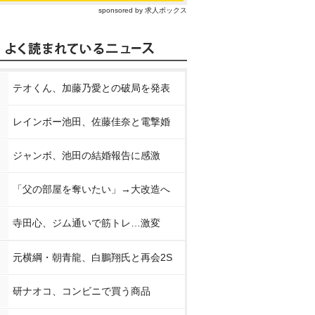
sponsored by 求人ボックス
テオくん、加藤乃愛との破局を発表
レインボー池田、佐藤佳奈と電撃婚
ジャンボ、池田の結婚報告に感激
「父の部屋を奪いたい」→大改造へ
寺田心、ジム通いで筋トレ…激変
元横綱・朝青龍、白鵬翔氏と再会2S
研ナオコ、コンビニで買う商品