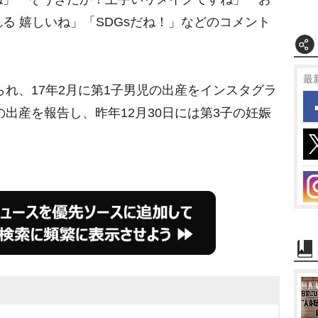
e
る 嬉しいね」「SDGsだね！」などのコメント
最
られ、17年2月に第1子男児の出産をインスタグラ
の出産を報告し、昨年12月30日には第3子の妊娠