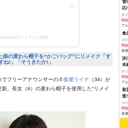
管
応
株式
時給
アル
食
otokariya)がシェアした投稿
WD
時給
派遣
た娘の麦わら帽子を“かごバッグ”にリメイク「す
決
すね!」「そうきたか!」
未
株式
時給
妹でフリーアナウンサーの
本仮屋リイナ
（34）が
アル
更新。長女（6）の麦わら帽子を使用した“リメイ
装
査
WD
時給
派遣