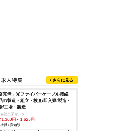
さらに見る
寮完備」光ファイバーケーブル接続
品の製造・組立・検査/即入寮/製造・
場/工場・製造
式会社京栄センター
1,300円～1,625円
社員 / 愛知県