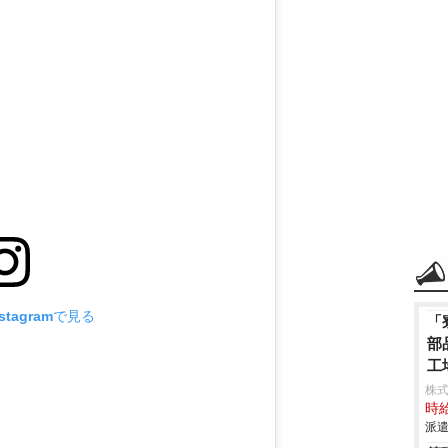
tagramで見る
「
部
工
株
時給
派遣