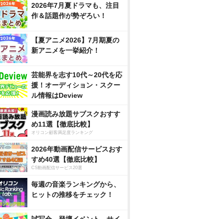
2026年7月夏ドラマも、注目
作＆話題作が勢ぞろい！
【夏アニメ2026】7月期夏の
新アニメを一挙紹介！
芸能界を志す10代～20代を応
援！オーディション・スクー
ル情報はDeview
漫画読み放題サブスクおすす
め11選【徹底比較】
オリコン顧客満足度ランキング
2026年動画配信サービスおす
すめ40選【徹底比較】
CS動画配信サービス20選
毎週の音楽ランキングから、
ヒットの推移をチェック！