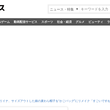
ニュース・特集
&ゲーム
動画配信サービス
スポーツ
社会・経済
グルメ
ビューティ
ラ
リイナ、サイズアウトした娘の麦わら帽子を“かごバッグ”にリメイク「すごいですね