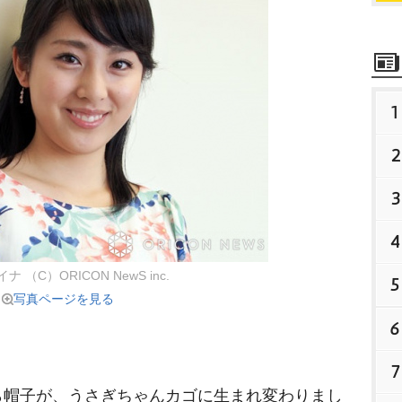
1
2
3
4
 （C）ORICON NewS inc.
5
写真ページを見る
6
7
帽子が、うさぎちゃんカゴに生まれ変わりまし