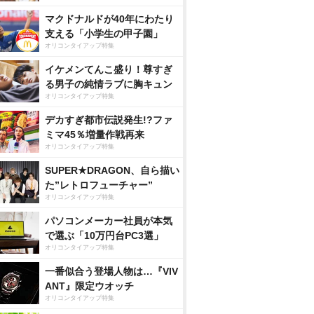
マクドナルドが40年にわたり
支える「小学生の甲子園」
オリコンタイアップ特集
イケメンてんこ盛り！尊すぎ
る男子の純情ラブに胸キュン
オリコンタイアップ特集
デカすぎ都市伝説発生!?ファ
ミマ45％増量作戦再来
オリコンタイアップ特集
SUPER★DRAGON、自ら描い
た”レトロフューチャー”
オリコンタイアップ特集
パソコンメーカー社員が本気
で選ぶ「10万円台PC3選」
オリコンタイアップ特集
一番似合う登場人物は…『VIV
ANT』限定ウオッチ
オリコンタイアップ特集