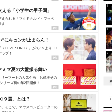
支える「小学生の甲子園」
与えられる「マクドナルド・ワッペ
指す
い”にキュンが止まらん！
OVE SONG）』が8／５よりJ:C
アラブ！
ァミマ夏の大盤振る舞い
ミリーマートの人気企画「お値段その
、シリーズ初の年2回開催！
C９選」とは？
い。そこで、マウスコンピューターの