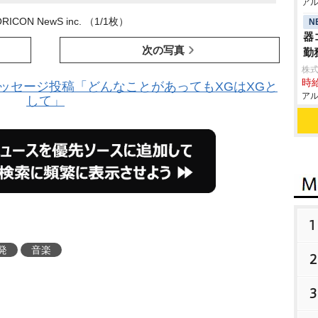
アル
ORICON NewS inc. （1/1枚）
N
器
次の写真
勤
株式
時給
ッセージ投稿「どんなことがあってもXGはXGと
アル
して」
1
発
音楽
2
3