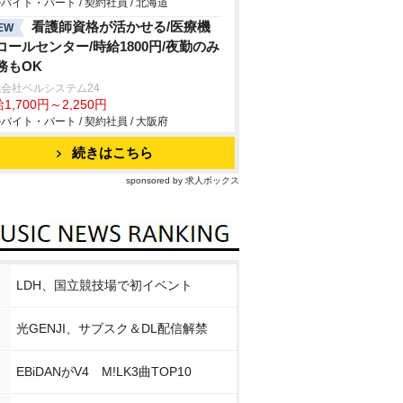
バイト・パート / 契約社員 / 北海道
看護師資格が活かせる/医療機
EW
コールセンター/時給1800円/夜勤のみ
務もOK
会社ベルシステム24
1,700円～2,250円
バイト・パート / 契約社員 / 大阪府
続きはこちら
sponsored by 求人ボックス
LDH、国立競技場で初イベント
光GENJI、サブスク＆DL配信解禁
EBiDANがV4 M!LK3曲TOP10