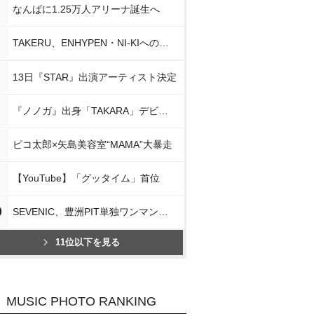
なんばに1.25万人アリーナ誕生へ
TAKERU、ENHYPEN・NI-KIへの思い
13日『STAR』出演アーティスト決定
『ノノガ』出身「TAKARA」デビュー
ピコ太郎×矢島美容室“MAMA”大暴走
【YouTube】「グッタイム」首位
0
SEVENIC、豊洲PIT単独ワンマン開催
11位以下を見る
MUSIC PHOTO RANKING