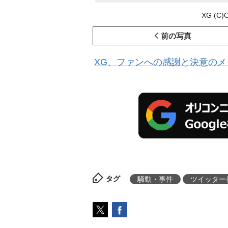
XG (C)
前の写真
XG、ファンへの感謝と決意のメ
タグ
騒動・事件
ツイッター