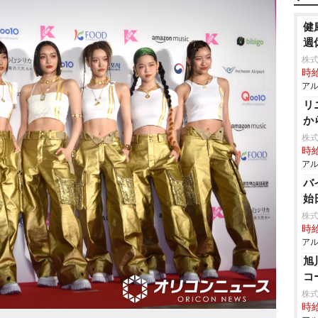
健
週
株式
時給
アル
リ
か
株
時給
アル
バ
始
株式
時給
アル
旭
コ
株式
時給