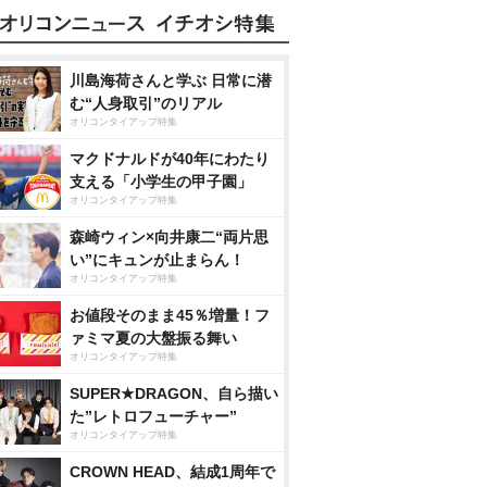
川島海荷さんと学ぶ 日常に潜
む“人身取引”のリアル
オリコンタイアップ特集
マクドナルドが40年にわたり
支える「小学生の甲子園」
オリコンタイアップ特集
森崎ウィン×向井康二“両片思
い”にキュンが止まらん！
オリコンタイアップ特集
お値段そのまま45％増量！フ
ァミマ夏の大盤振る舞い
オリコンタイアップ特集
SUPER★DRAGON、自ら描い
た”レトロフューチャー”
オリコンタイアップ特集
CROWN HEAD、結成1周年で