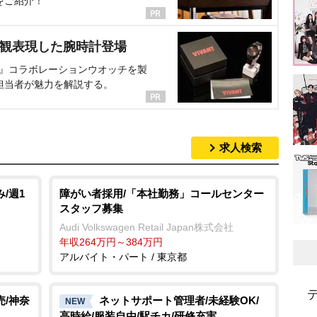
をご紹介！
界観表現した腕時計登場
NT』コラボレーションウオッチを製
担当者が魅力を解説する。
求人検索
/週1
障がい者採用/「本社勤務」コールセンター
スタッフ募集
Audi Volkswagen Retail Japan株式会社
年収264万円～384万円
アルバイト・パート / 東京都
売/神奈
ネットサポート管理者/未経験OK/
NEW
高時給/服装自由/駅チカ/研修充実