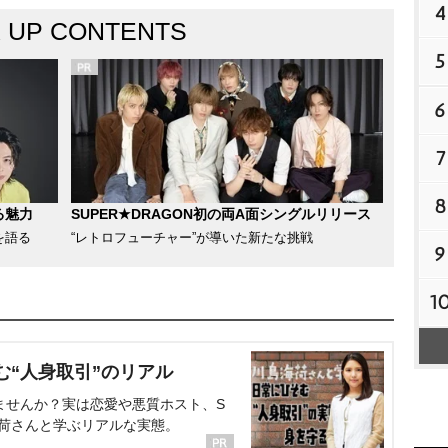
4
K UP CONTENTS
5
6
7
8
る魅力
SUPER★DRAGON初の両A面シングルリリース
を語る
“レトロフューチャー”が導いた新たな挑戦
9
1
む“人身取引”のリアル
ませんか？実は恋愛や悪質ホスト、S
海荷さんと学ぶリアルな実態。