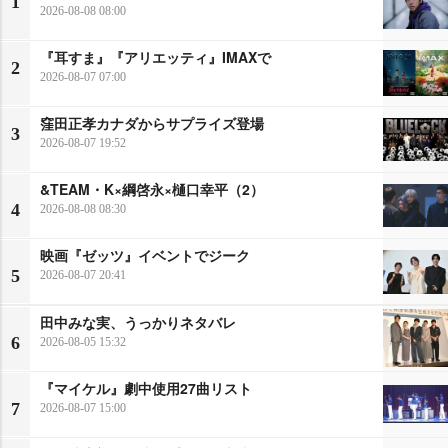
1
2026-08-08 08:00
『耳すま』『アリエッティ』IMAXで
2
2026-08-07 07:00
窪田正孝カナダからサプライズ登場
3
2026-08-07 19:52
&TEAM・K×綱啓永×樋口幸平（2）
4
2026-08-08 08:30
映画『ゼッツ』イベントでジーク
5
2026-08-07 20:41
田中みな実、うっかりネタバレ
6
2026-08-05 15:32
『マイケル』劇中使用27曲リスト
7
2026-08-07 15:00