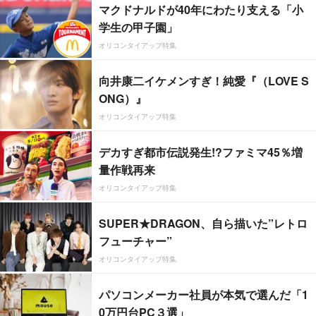
マクドナルドが40年にわたり支える「小
学生の甲子園」
オリコンタイアップ特集
向井康二イケメンすぎ！純愛『（LOVE S
ONG）』
オリコンタイアップ特集
デカすぎ都市伝説発生!?ファミマ45％増
量作戦再来
オリコンタイアップ特集
SUPER★DRAGON、自ら描いた”レトロ
フューチャー”
オリコンタイアップ特集
パソコンメーカー社員が本気で選んだ「1
0万円台PC３選」