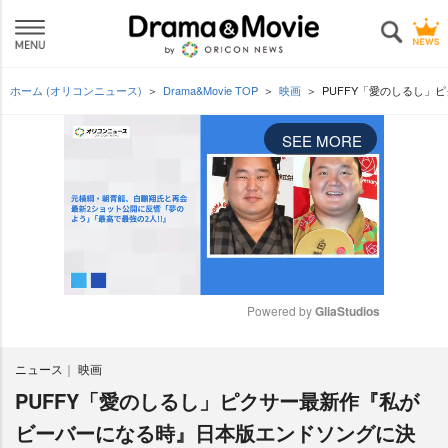
ホーム (オリコンニュース)
Drama&Movie TOP
映画
PUFFY「愛のしるし」
SEE MORE
Powered by 
GliaStudios
M
ニュース
映画
u
t
PUFFY「愛のしるし」ピクサー最新作『私が
e
ビーバーになる時』日本版エンドソングに決