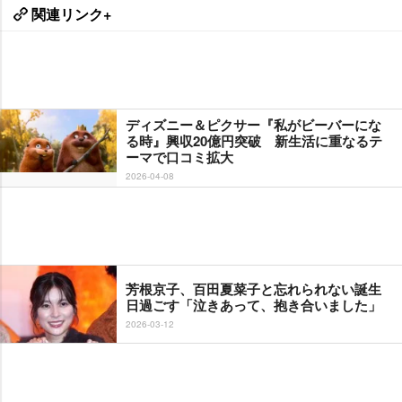
関連リンク+
ディズニー＆ピクサー『私がビーバーにな
る時』興収20億円突破 新生活に重なるテ
ーマで口コミ拡大
2026-04-08
芳根京子、百田夏菜子と忘れられない誕生
日過ごす「泣きあって、抱き合いました」
2026-03-12