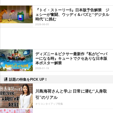
『トイ・ストーリー5』日本版予告解禁 ジ
ェシーが奮闘、ウッディ＆バズと“デジタル
時代”に挑む
2026-06-05
ディズニー＆ピクサー最新作『私がビーバ
ーになる時』キュートでクセありな日本版
本ポスター解禁
2026-01-19
話題の特集をPICK UP！
川島海荷さんと学ぶ 日常に潜む“人身取
引”のリアル
オリコンタイアップ特集