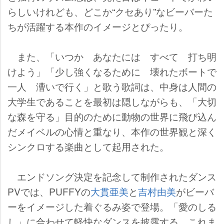
らしいけれども、どこか“クセあり”なビーバーた
ちが活躍する本作のイメージとぴったり。
また、「いつか あなたには すべて 打ち明
けよう」「少し強くなるために 壊れたボートで
一人 漕いで行く」と歌う歌詞は、中身は人間の
大学生であることを最初は隠しながらも、「大切
な森を守る」目的のために動物の世界に飛び込ん
だメイベルの心情と重なり、本作の世界観と深く
シンクロする楽曲として起用された。
エンドソング決定を記念して制作されたダンス
PVでは、PUFFYの
大貫亜美
と
吉村由美
がビーバ
ーをイメージした着ぐるみ姿で登場。「愛のしる
し」に合わせて軽快なダンスを披露する、これま