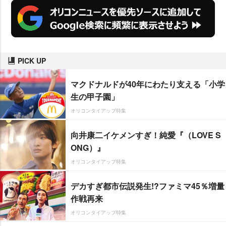
PICK UP
マクドナルドが40年にわたり支える「小学
生の甲子園」
オリコンタイアップ特集
向井康二イケメンすぎ！純愛『（LOVE S
ONG）』
オリコンタイアップ特集
デカすぎ都市伝説発生!?ファミマ45％増量
作戦再来
オリコンタイアップ特集