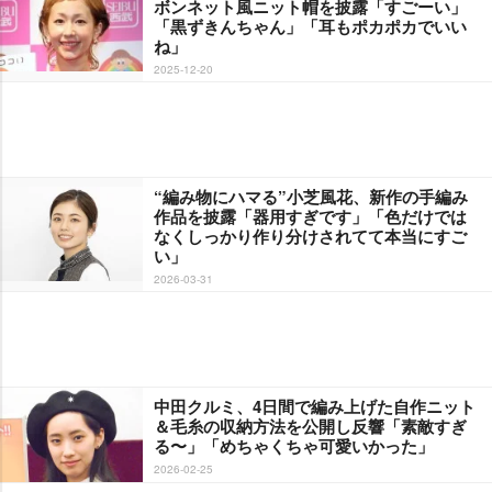
ボンネット風ニット帽を披露「すごーい」
「黒ずきんちゃん」「耳もポカポカでいい
ね」
2025-12-20
“編み物にハマる”小芝風花、新作の手編み
作品を披露「器用すぎです」「色だけでは
なくしっかり作り分けされてて本当にすご
い」
2026-03-31
中田クルミ、4日間で編み上げた自作ニット
＆毛糸の収納方法を公開し反響「素敵すぎ
る〜」「めちゃくちゃ可愛いかった」
2026-02-25