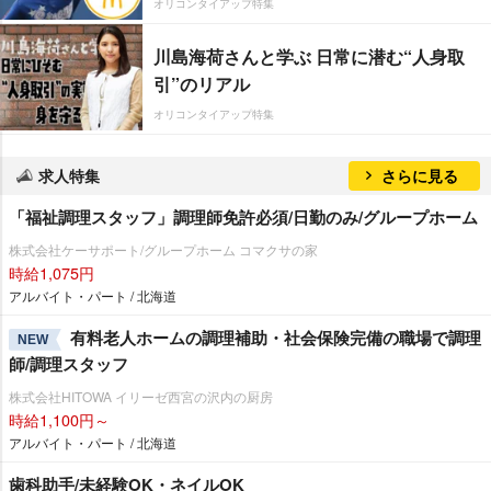
オリコンタイアップ特集
川島海荷さんと学ぶ 日常に潜む“人身取
引”のリアル
オリコンタイアップ特集
求人特集
さらに見る
「福祉調理スタッフ」調理師免許必須/日勤のみ/グループホーム
株式会社ケーサポート/グループホーム コマクサの家
時給1,075円
アルバイト・パート / 北海道
有料老人ホームの調理補助・社会保険完備の職場で調理
NEW
師/調理スタッフ
株式会社HITOWA イリーゼ西宮の沢内の厨房
時給1,100円～
アルバイト・パート / 北海道
歯科助手/未経験OK・ネイルOK