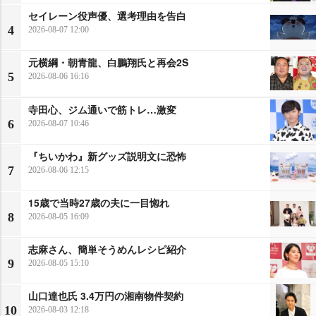
セイレーン役声優、選考理由を告白
4
2026-08-07 12:00
元横綱・朝青龍、白鵬翔氏と再会2S
5
2026-08-06 16:16
寺田心、ジム通いで筋トレ…激変
6
2026-08-07 10:46
『ちいかわ』新グッズ説明文に恐怖
7
2026-08-06 12:15
15歳で当時27歳の夫に一目惚れ
8
2026-08-05 16:09
志麻さん、簡単そうめんレシピ紹介
9
2026-08-05 15:10
山口達也氏 3.4万円の湘南物件契約
10
2026-08-03 12:18