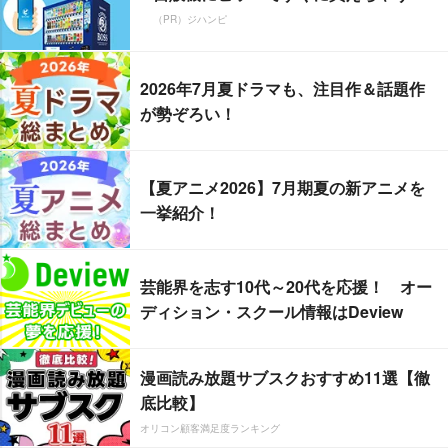
（PR）ジハンピ
2026年7月夏ドラマも、注目作＆話題作
が勢ぞろい！
【夏アニメ2026】7月期夏の新アニメを
一挙紹介！
芸能界を志す10代～20代を応援！ オー
ディション・スクール情報はDeview
漫画読み放題サブスクおすすめ11選【徹
底比較】
オリコン顧客満足度ランキング