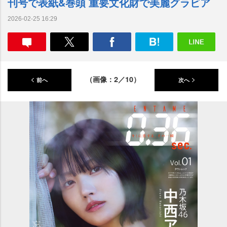
刊号で表紙&巻頭 重要文化財で美麗グラビア
2026-02-25 16:29
（画像：2／10）
前へ
次へ