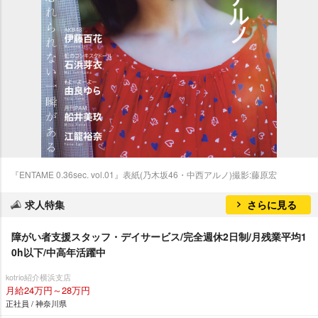
『ENTAME 0.36sec. vol.01』表紙(乃木坂46・中西アルノ)撮影:藤原宏
求人特集
さらに見る
障がい者支援スタッフ・デイサービス/完全週休2日制/月残業平均1
0h以下/中高年活躍中
kotrio紹介横浜支店
月給24万円～28万円
正社員 / 神奈川県