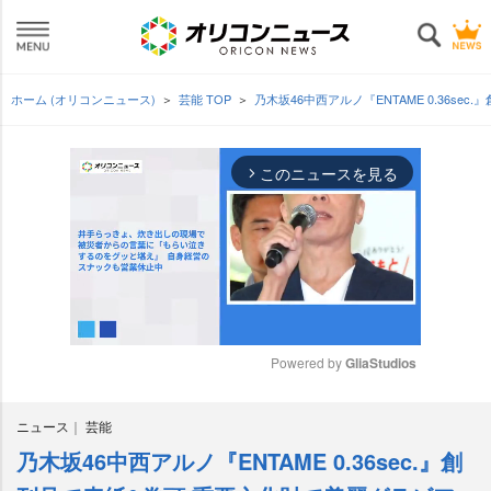
ホーム (オリコンニュース)
芸能 TOP
乃木坂46中西アルノ『ENTAME 0.36s
このニュースを見る
arrow_forward_ios
Powered by 
GliaStudios
M
ニュース
芸能
u
t
乃木坂46中西アルノ『ENTAME 0.36sec.』創
e