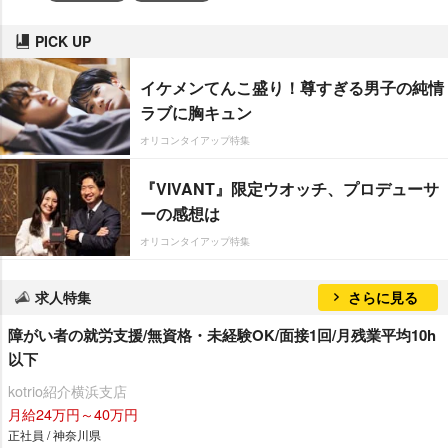
PICK UP
イケメンてんこ盛り！尊すぎる男子の純情
ラブに胸キュン
オリコンタイアップ特集
『VIVANT』限定ウオッチ、プロデューサ
ーの感想は
オリコンタイアップ特集
求人特集
さらに見る
障がい者の就労支援/無資格・未経験OK/面接1回/月残業平均10h
以下
kotrio紹介横浜支店
月給24万円～40万円
正社員 / 神奈川県