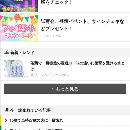
移をチェック！
試写会、登壇イベント、サインチェキな
どプレゼント！
プレゼント特集
新着トレンド
茶葉で一目瞭然の浸透力！味の違いに衝撃を受ける水と
は
オリコンタイアップ特集
もっと見る
今、読まれている記事
15歳で当時27歳の夫に一目惚れ