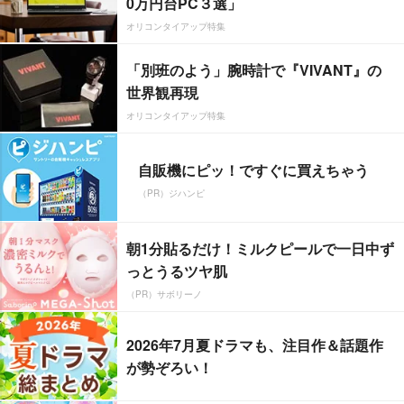
0万円台PC３選」
オリコンタイアップ特集
「別班のよう」腕時計で『VIVANT』の
世界観再現
オリコンタイアップ特集
自販機にピッ！ですぐに買えちゃう
（PR）ジハンピ
朝1分貼るだけ！ミルクピールで一日中ず
っとうるツヤ肌
（PR）サボリーノ
2026年7月夏ドラマも、注目作＆話題作
が勢ぞろい！