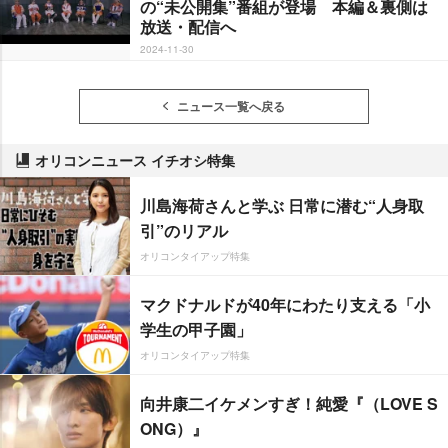
の“未公開集”番組が登場 本編＆裏側は
放送・配信へ
2024-11-30
ニュース一覧へ戻る
オリコンニュース イチオシ特集
川島海荷さんと学ぶ 日常に潜む“人身取
引”のリアル
オリコンタイアップ特集
マクドナルドが40年にわたり支える「小
学生の甲子園」
オリコンタイアップ特集
向井康二イケメンすぎ！純愛『（LOVE S
ONG）』