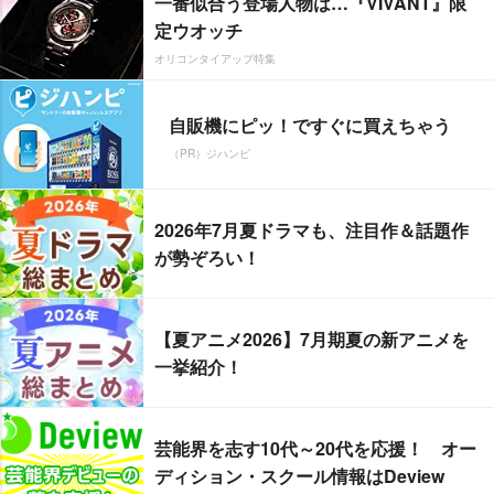
一番似合う登場人物は…『VIVANT』限
定ウオッチ
オリコンタイアップ特集
自販機にピッ！ですぐに買えちゃう
（PR）ジハンピ
2026年7月夏ドラマも、注目作＆話題作
が勢ぞろい！
【夏アニメ2026】7月期夏の新アニメを
一挙紹介！
芸能界を志す10代～20代を応援！ オー
ディション・スクール情報はDeview