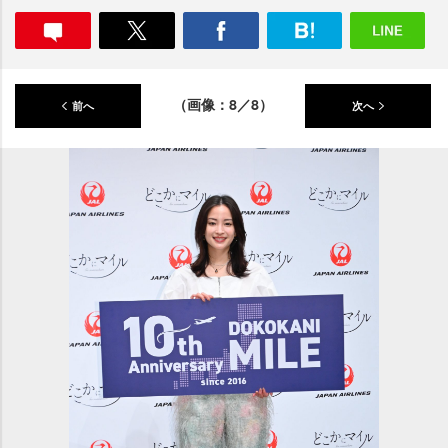
（画像：8／8）
前へ
次へ