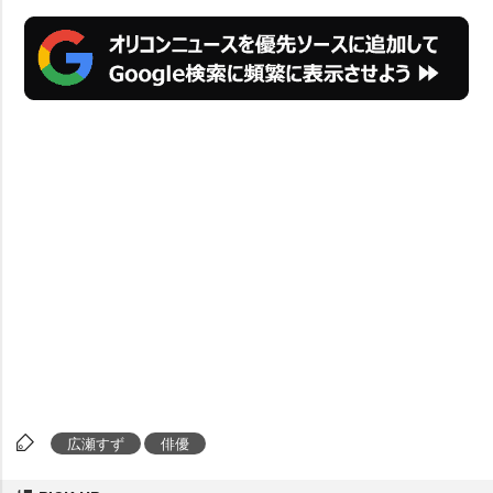
広瀬すず
俳優