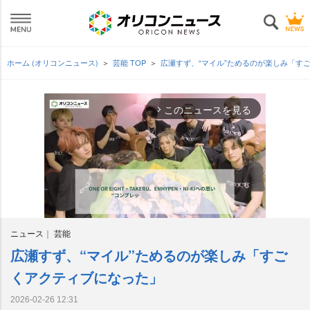
ホーム (オリコンニュース)
芸能 TOP
広瀬すず、“マイル”ためるのが楽しみ「す
このニュースを見る
arrow_forward_ios
ニュース
芸能
広瀬すず、“マイル”ためるのが楽しみ「すご
M
u
くアクティブになった」
t
e
2026-02-26 12:31