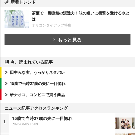
新着トレンド
茶葉で一目瞭然の浸透力！味の違いに衝撃を受ける水と
は
オリコンタイアップ特集
もっと見る
今、読まれている記事
田中みな実、うっかりネタバレ
15歳で当時27歳の夫に一目惚れ
研ナオコ、コンビニで買う商品
ニュース記事アクセスランキング
15歳で当時27歳の夫に一目惚れ
1
2026-08-05 16:09