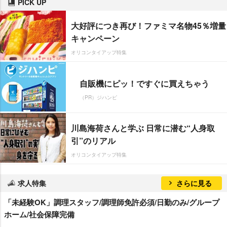
PICK UP
大好評につき再び！ファミマ名物45％増量
キャンペーン
オリコンタイアップ特集
自販機にピッ！ですぐに買えちゃう
（PR）ジハンピ
川島海荷さんと学ぶ 日常に潜む“人身取
引”のリアル
オリコンタイアップ特集
求人特集
さらに見る
「未経験OK」調理スタッフ/調理師免許必須/日勤のみ/グループ
ホーム/社会保障完備