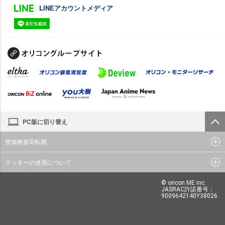
LINEアカウントメディア
PC版に切り替え
禁無断複写転載
クッキーの使用について
© oricon ME inc.
JASRAC許諾番号：
9009642140Y38026