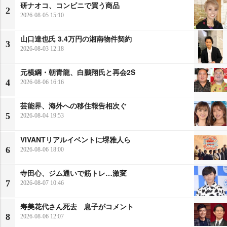
研ナオコ、コンビニで買う商品
2
2026-08-05 15:10
山口達也氏 3.4万円の湘南物件契約
3
2026-08-03 12:18
元横綱・朝青龍、白鵬翔氏と再会2S
4
2026-08-06 16:16
芸能界、海外への移住報告相次ぐ
5
2026-08-04 19:53
VIVANTリアルイベントに堺雅人ら
6
2026-08-06 18:00
寺田心、ジム通いで筋トレ…激変
7
2026-08-07 10:46
寿美花代さん死去 息子がコメント
8
2026-08-06 12:07